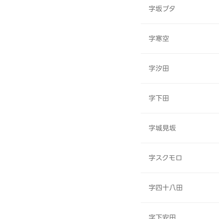
字坂ブタ
字寒空
字汐田
字下田
字城見坂
字スクモロ
字四十八田
字下安田