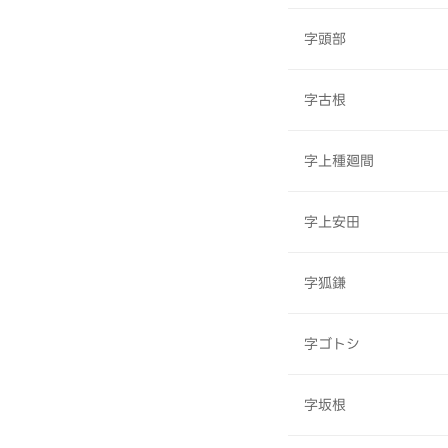
字頭部
字古根
字上種廻間
字上安田
字狐鎌
字ゴトシ
字坂根