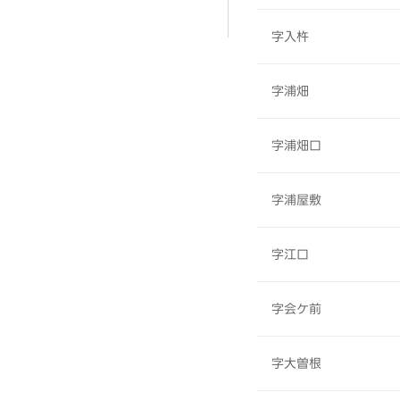
字入杵
字浦畑
字浦畑口
字浦屋敷
字江口
字会ケ前
字大曽根