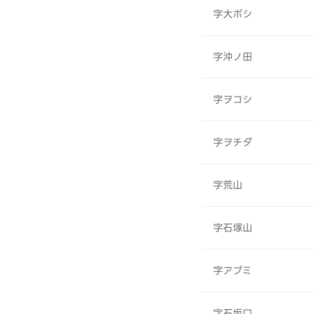
字大ボシ
字沖ノ田
字ヲコシ
字ヲチダ
字荒山
字石塚山
字アブミ
字石坂口