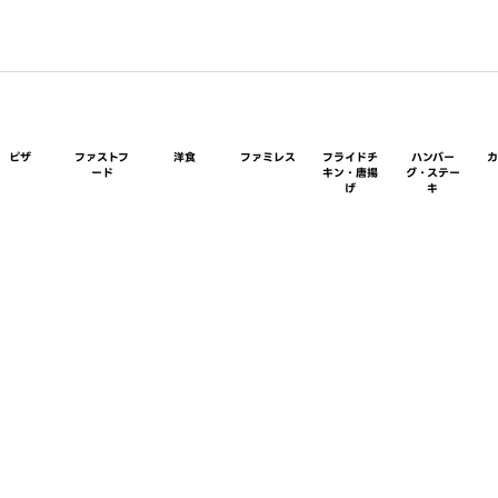
ピザ
ファストフ
洋食
ファミレス
フライドチ
ハンバー
ード
キン・唐揚
グ・ステー
げ
キ