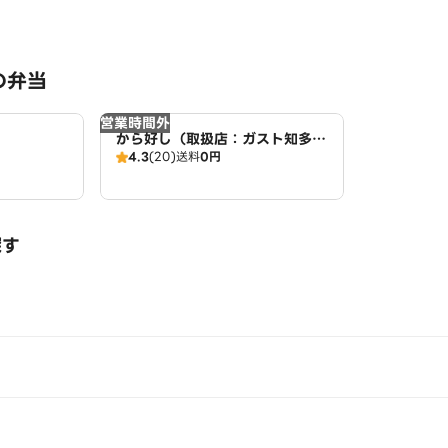
の弁当
営業時間外
から好し（取扱店：ガスト知多
4.3
(20)
送料
0円
店）
探す