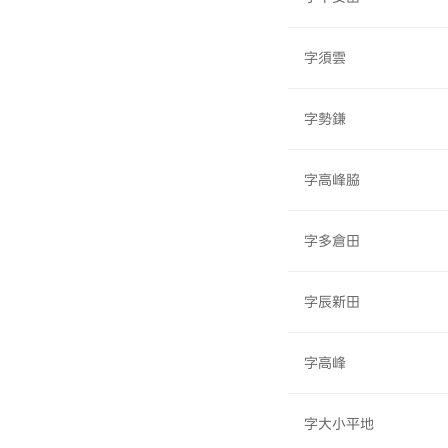
字須雲
字勢鎌
字高峰脇
字多倉田
字辰新田
字高峰
字大小平地