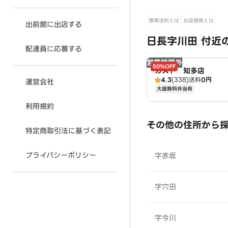
標準送料とは
お店価格とは
出前館に出店する
日長字川田 付近
配達員に応募する
営業時間外
50%OFF
ガスト 知多店
4.3
(338)
送料
0円
運営会社
大盛無料弁当有
利用規約
その他の住所から
特定商取引法に基づく表記
プライバシーポリシー
字赤坂
字穴田
字今川