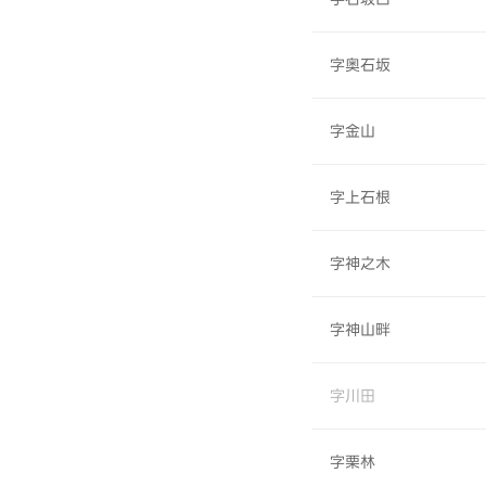
字奥石坂
字金山
字上石根
字神之木
字神山畔
字川田
字栗林