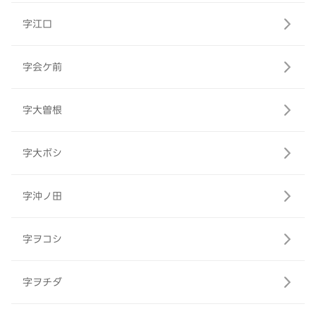
字江口
字会ケ前
字大曽根
字大ボシ
字沖ノ田
字ヲコシ
字ヲチダ