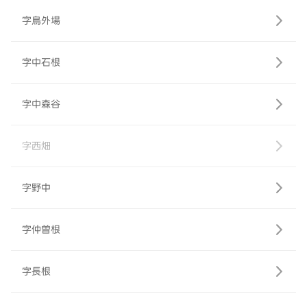
字鳥外場
字中石根
字中森谷
字西畑
字野中
字仲曽根
字長根