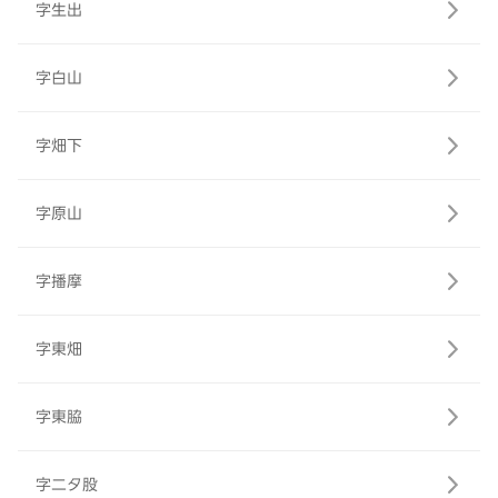
字生出
字白山
字畑下
字原山
字播摩
字東畑
字東脇
字二タ股