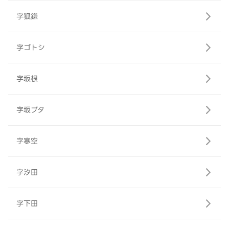
字狐鎌
字ゴトシ
字坂根
字坂ブタ
字寒空
字汐田
字下田