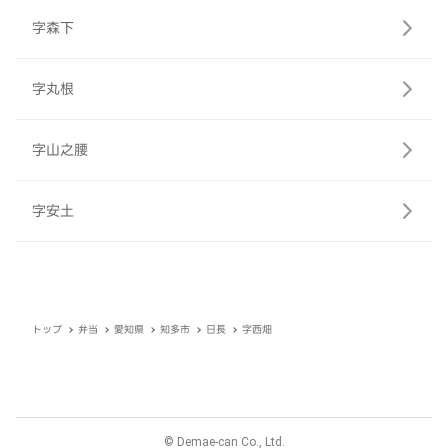
字森下
字丸根
字山之腰
字安土
トップ
弁当
愛知県
知多市
日長
字西畑
© Demae-can Co., Ltd.