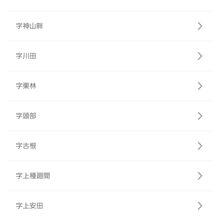
字神山畔
字川田
字栗林
字頭部
字古根
字上種廻間
字上安田