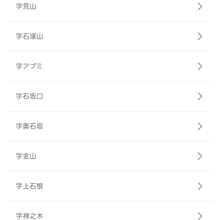
字荒山
字石塚山
字アブミ
字石坂口
字奥石坂
字金山
字上石根
字神之木