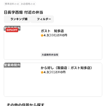
標準送料とは
お店価格とは
日長字西畑 付近の弁当
適用なし
ランキング順
フィルター
営業時間外
50%OFF
ガスト 知多店
4.3
(338)
送料
0円
大盛無料弁当有
営業時間外
から好し（取扱店：ガスト知多店）
4.3
(20)
送料
0円
その他の住所から探す