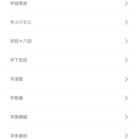
字城見坂
字スクモロ
字四十八田
字下安田
字須雲
字勢鎌
字高峰脇
字多倉田