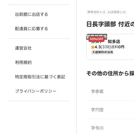
標準送料とは
お店価格とは
出前館に出店する
日長字頭部 付近
配達員に応募する
営業時間外
50%OFF
ガスト 知多店
4.3
(338)
送料
0円
運営会社
大盛無料弁当有
利用規約
その他の住所から
特定商取引法に基づく表記
プライバシーポリシー
字赤坂
字穴田
字今川