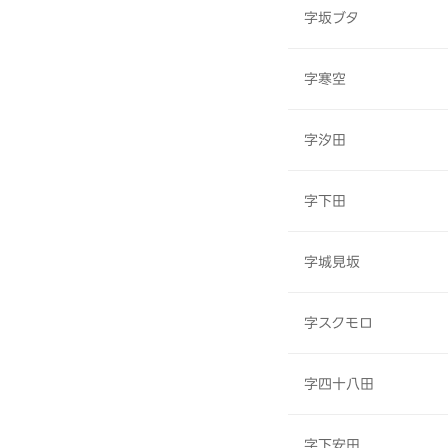
字坂ブタ
字寒空
字汐田
字下田
字城見坂
字スクモロ
字四十八田
字下安田