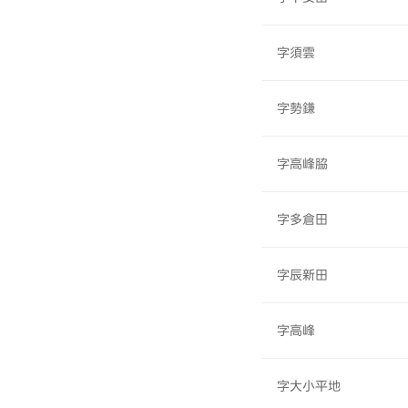
字須雲
字勢鎌
字高峰脇
字多倉田
字辰新田
字高峰
字大小平地