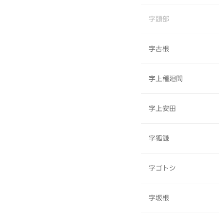
字頭部
字古根
字上種廻間
字上安田
字狐鎌
字ゴトシ
字坂根