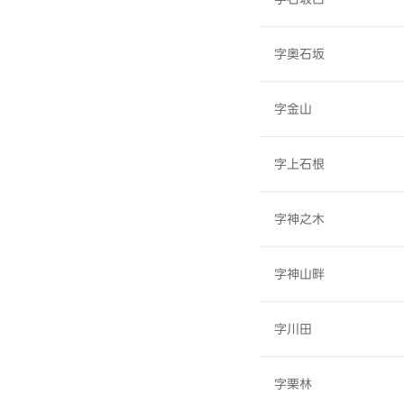
字奥石坂
字金山
字上石根
字神之木
字神山畔
字川田
字栗林