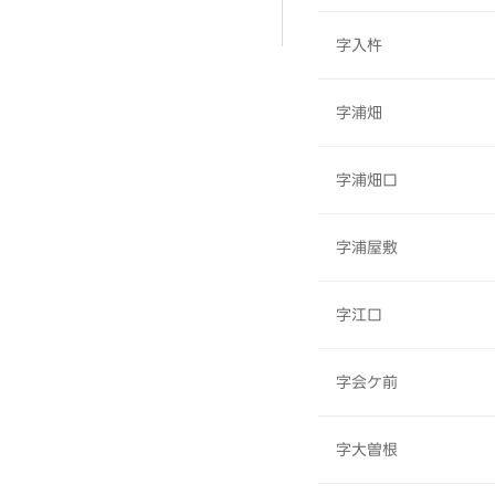
字入杵
字浦畑
字浦畑口
字浦屋敷
字江口
字会ケ前
字大曽根