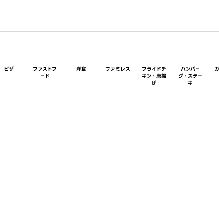
ピザ
ファストフ
洋食
ファミレス
フライドチ
ハンバー
ード
キン・唐揚
グ・ステー
げ
キ