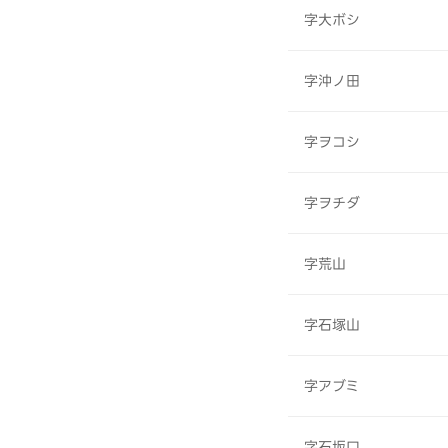
字大ボシ
字沖ノ田
字ヲコシ
字ヲチダ
字荒山
字石塚山
字アブミ
字石坂口