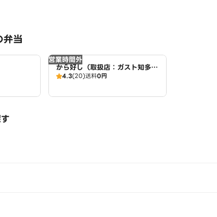
の弁当
営業時間外
から好し（取扱店：ガスト知多
4.3
(20)
送料
0円
店）
探す