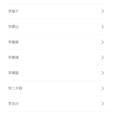
字畑下
字原山
字播摩
字東畑
字東脇
字二タ股
字古川