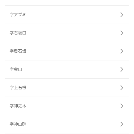
字アブミ
字石坂口
字奥石坂
字金山
字上石根
字神之木
字神山畔