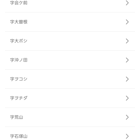
字会ケ前
字大曽根
字大ボシ
字沖ノ田
字ヲコシ
字ヲチダ
字荒山
字石塚山