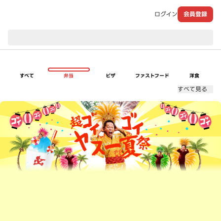
ログイン
会員登録
現在のお届け先：
すべて
弁当
ピザ
ファストフード
洋食
すべて見る
超ゴイゴイヤスー夏祭