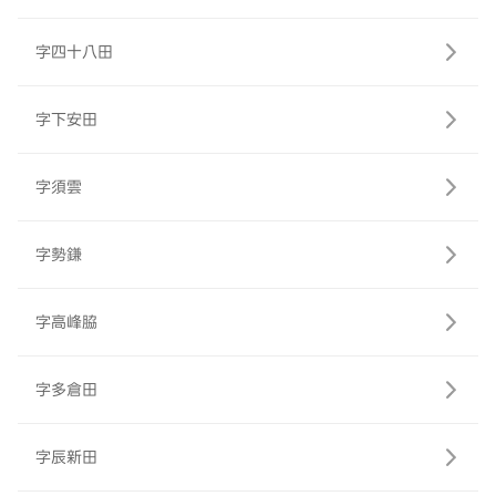
字四十八田
字下安田
字須雲
字勢鎌
字高峰脇
字多倉田
字辰新田