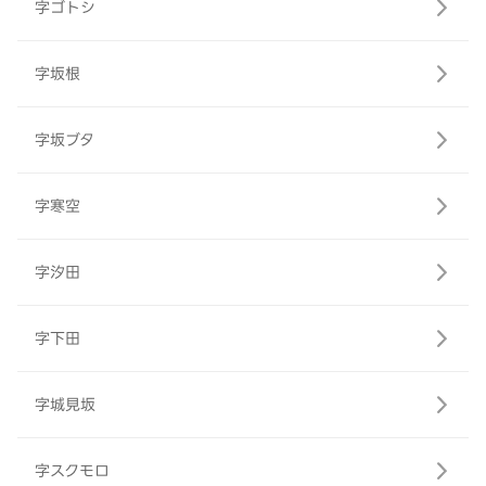
字ゴトシ
字坂根
字坂ブタ
字寒空
字汐田
字下田
字城見坂
字スクモロ