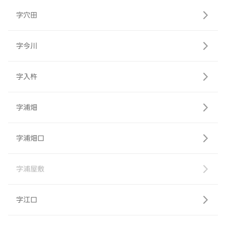
字穴田
字今川
字入杵
字浦畑
字浦畑口
字浦屋敷
字江口