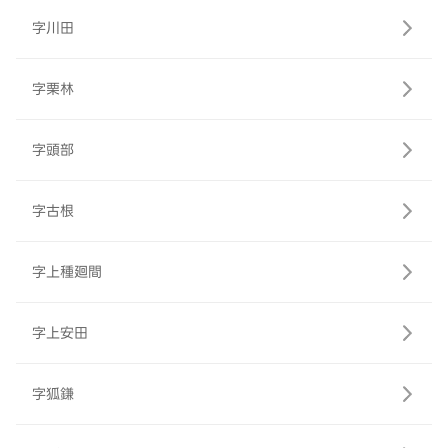
字川田
字栗林
字頭部
字古根
字上種廻間
字上安田
字狐鎌