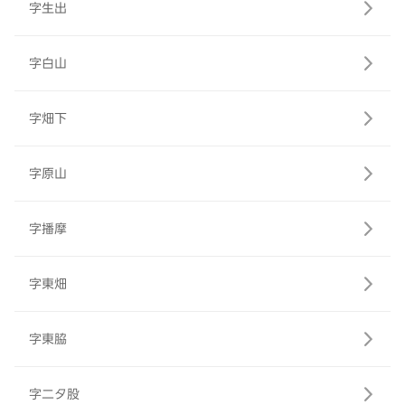
字生出
字白山
字畑下
字原山
字播摩
字東畑
字東脇
字二タ股