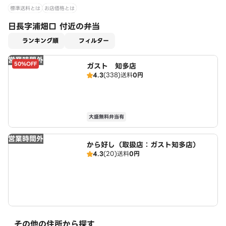
標準送料とは
お店価格とは
日長字浦畑口 付近の弁当
適用なし
ランキング順
フィルター
営業時間外
50%OFF
ガスト 知多店
4.3
(338)
送料
0円
大盛無料弁当有
営業時間外
から好し（取扱店：ガスト知多店）
4.3
(20)
送料
0円
その他の住所から探す