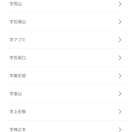
字荒山
字石塚山
字アブミ
字石坂口
字奥石坂
字金山
字上石根
字神之木