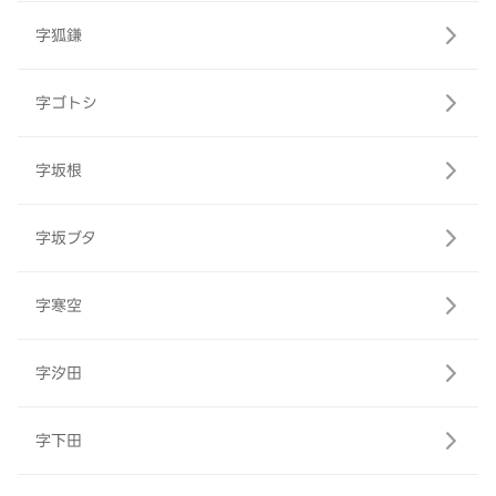
字狐鎌
字ゴトシ
字坂根
字坂ブタ
字寒空
字汐田
字下田