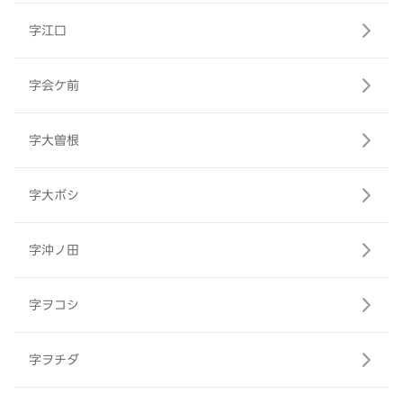
字江口
字会ケ前
字大曽根
字大ボシ
字沖ノ田
字ヲコシ
字ヲチダ