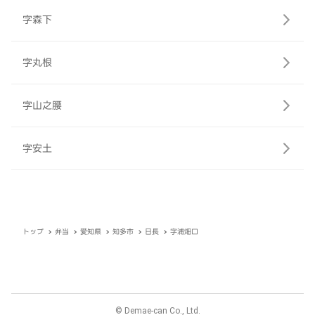
字森下
字丸根
字山之腰
字安土
トップ
弁当
愛知県
知多市
日長
字浦畑口
© Demae-can Co., Ltd.