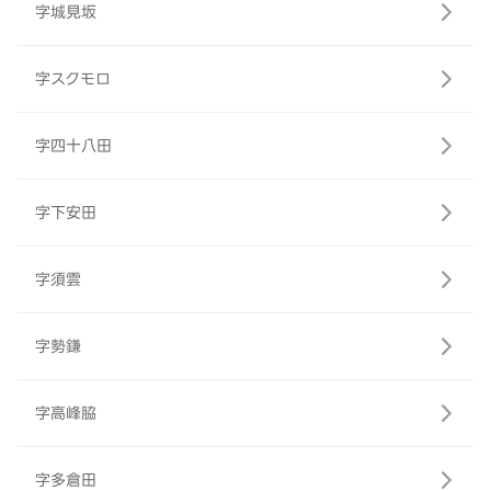
字城見坂
字スクモロ
字四十八田
字下安田
字須雲
字勢鎌
字高峰脇
字多倉田