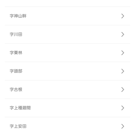
字神山畔
字川田
字栗林
字頭部
字古根
字上種廻間
字上安田