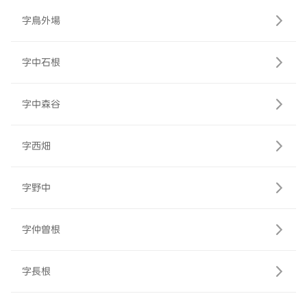
字鳥外場
字中石根
字中森谷
字西畑
字野中
字仲曽根
字長根