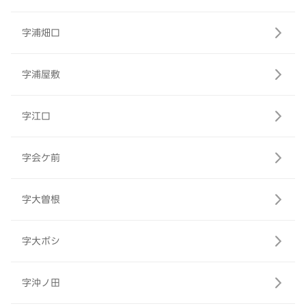
字浦畑口
字浦屋敷
字江口
字会ケ前
字大曽根
字大ボシ
字沖ノ田