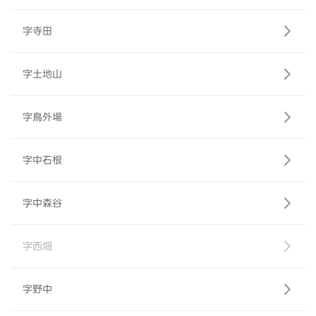
字寺田
字土地山
字鳥外場
字中石根
字中森谷
字西畑
字野中