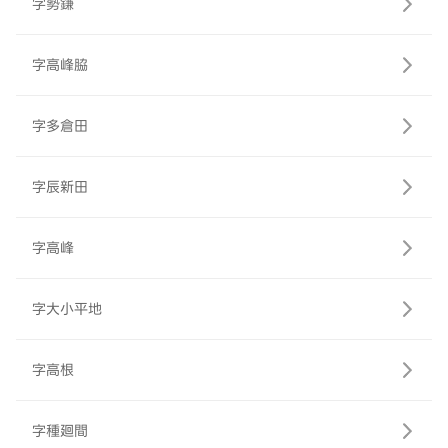
字勢鎌
字高峰脇
字多倉田
字辰新田
字高峰
字大小平地
字高根
字種廻間