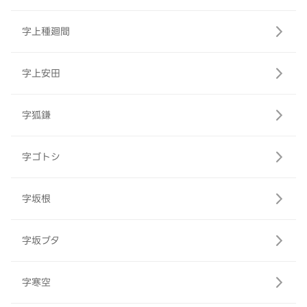
字上種廻間
字上安田
字狐鎌
字ゴトシ
字坂根
字坂ブタ
字寒空