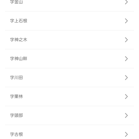
字金山
字上石根
字神之木
字神山畔
字川田
字栗林
字頭部
字古根