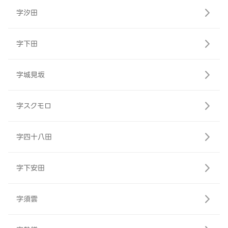
字汐田
字下田
字城見坂
字スクモロ
字四十八田
字下安田
字須雲