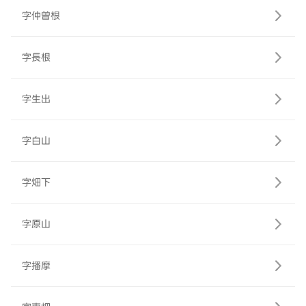
字仲曽根
字長根
字生出
字白山
字畑下
字原山
字播摩