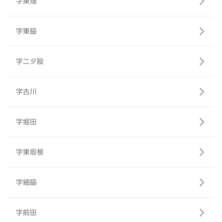
字東畑
字東脇
字二タ股
字古川
字堀田
字東坂根
字細脇
字前田