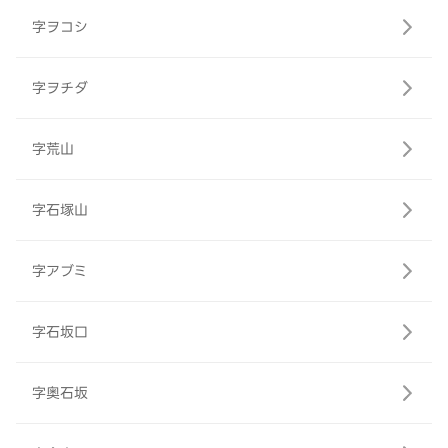
字ヲコシ
字ヲチダ
字荒山
字石塚山
字アブミ
字石坂口
字奥石坂