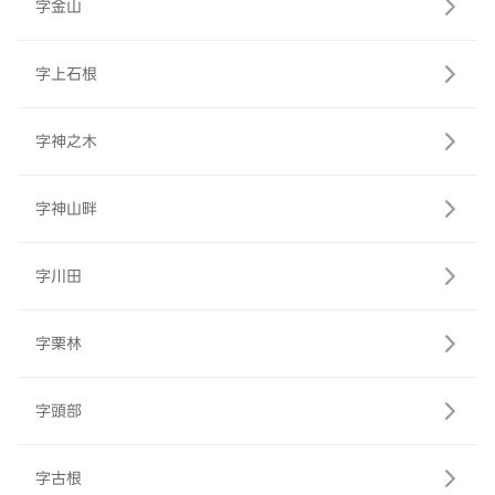
字金山
字上石根
字神之木
字神山畔
字川田
字栗林
字頭部
字古根