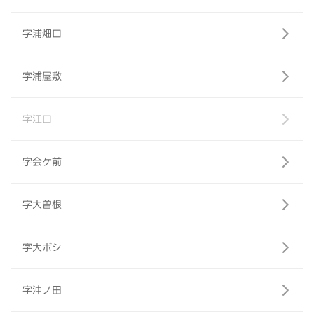
字浦畑口
字浦屋敷
字江口
字会ケ前
字大曽根
字大ボシ
字沖ノ田