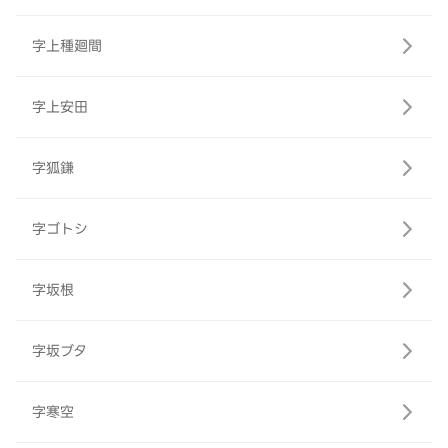
字上種廻間
字上安田
字狐鎌
字ゴトシ
字坂根
字坂ブタ
字寒空