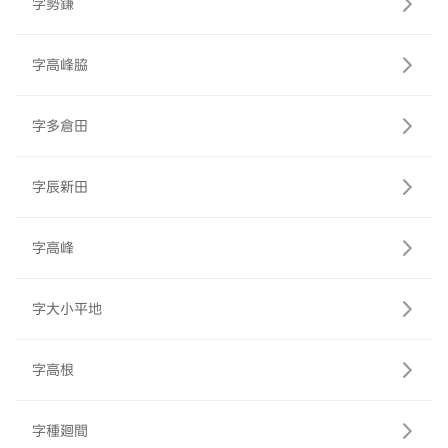
字勢鎌
字高峰脇
字多倉田
字辰新田
字高峰
字大小平地
字高根
字種廻間