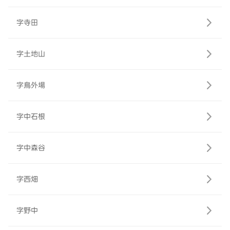
字寺田
字土地山
字鳥外場
字中石根
字中森谷
字西畑
字野中