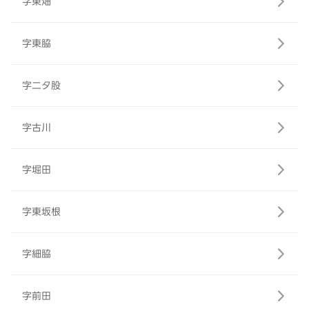
字東畑
字東脇
字二タ股
字古川
字堀田
字東坂根
字細脇
字前田