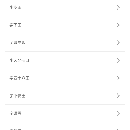
字汐田
字下田
字城見坂
字スクモロ
字四十八田
字下安田
字須雲