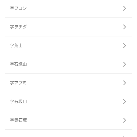
字ヲコシ
字ヲチダ
字荒山
字石塚山
字アブミ
字石坂口
字奥石坂