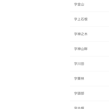
字金山
字上石根
字神之木
字神山畔
字川田
字栗林
字頭部
字古根