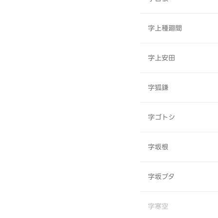
字上種廻間
字上安田
字狐鎌
字ゴトシ
字坂根
字坂ブタ
字寒空