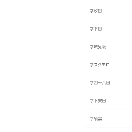
字汐田
字下田
字城見坂
字スクモロ
字四十八田
字下安田
字須雲