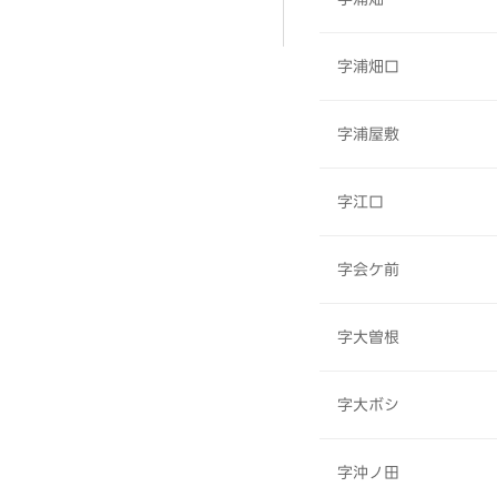
字浦畑口
字浦屋敷
字江口
字会ケ前
字大曽根
字大ボシ
字沖ノ田