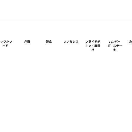
ファストフ
弁当
洋食
ファミレス
フライドチ
ハンバー
ード
キン・唐揚
グ・ステー
げ
キ