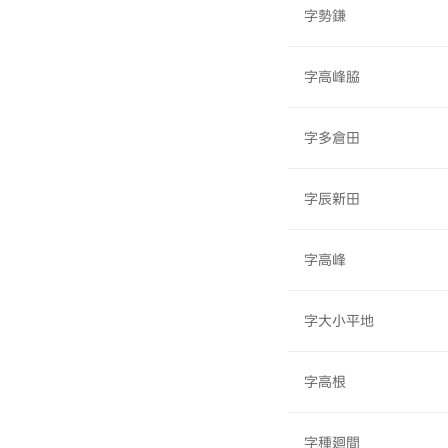
字勢鎌
字高峰脇
字多倉田
字辰新田
字高峰
字大小平地
字高根
字種廻間