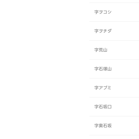
字ヲコシ
字ヲチダ
字荒山
字石塚山
字アブミ
字石坂口
字奥石坂