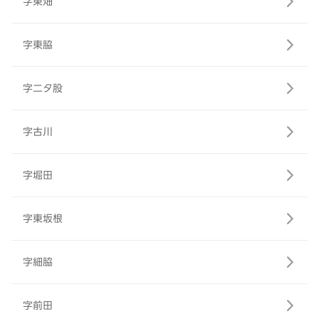
字東畑
字東脇
字二タ股
字古川
字堀田
字東坂根
字細脇
字前田