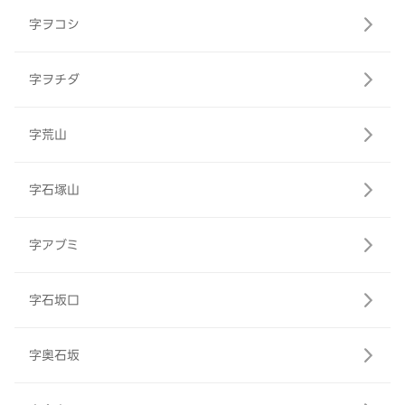
字ヲコシ
字ヲチダ
字荒山
字石塚山
字アブミ
字石坂口
字奥石坂