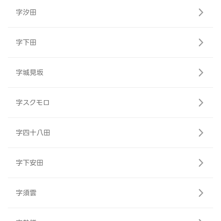
字汐田
字下田
字城見坂
字スクモロ
字四十八田
字下安田
字須雲