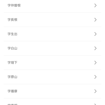
字仲曽根
字長根
字生出
字白山
字畑下
字原山
字播摩