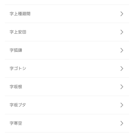
字上種廻間
字上安田
字狐鎌
字ゴトシ
字坂根
字坂ブタ
字寒空