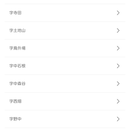
字寺田
字土地山
字鳥外場
字中石根
字中森谷
字西畑
字野中