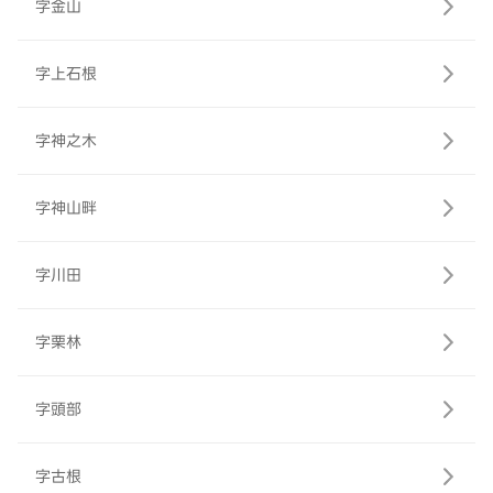
字金山
字上石根
字神之木
字神山畔
字川田
字栗林
字頭部
字古根