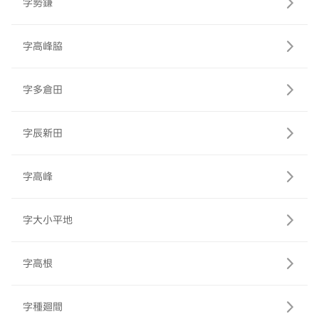
字勢鎌
字高峰脇
字多倉田
字辰新田
字高峰
字大小平地
字高根
字種廻間