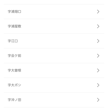
字浦畑口
字浦屋敷
字江口
字会ケ前
字大曽根
字大ボシ
字沖ノ田