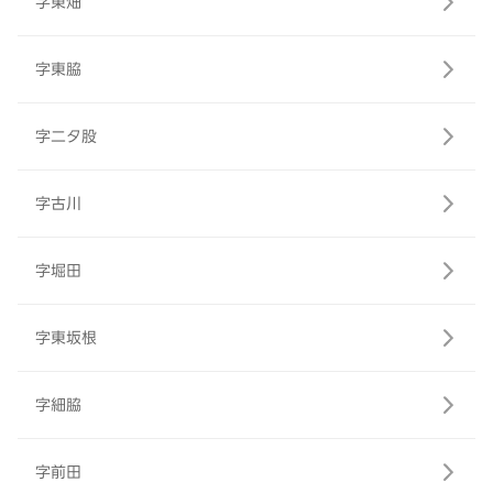
字東畑
字東脇
字二タ股
字古川
字堀田
字東坂根
字細脇
字前田