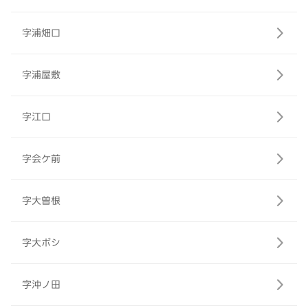
字浦畑口
字浦屋敷
字江口
字会ケ前
字大曽根
字大ボシ
字沖ノ田