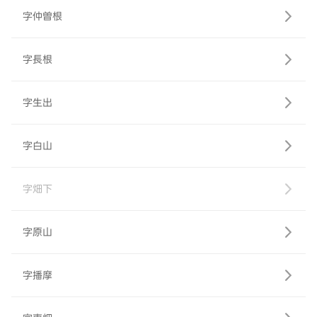
字仲曽根
字長根
字生出
字白山
字畑下
字原山
字播摩