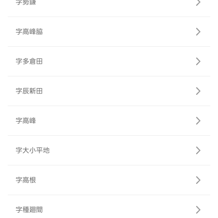
字勢鎌
字高峰脇
字多倉田
字辰新田
字高峰
字大小平地
字高根
字種廻間