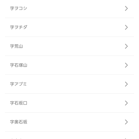
字ヲコシ
字ヲチダ
字荒山
字石塚山
字アブミ
字石坂口
字奥石坂