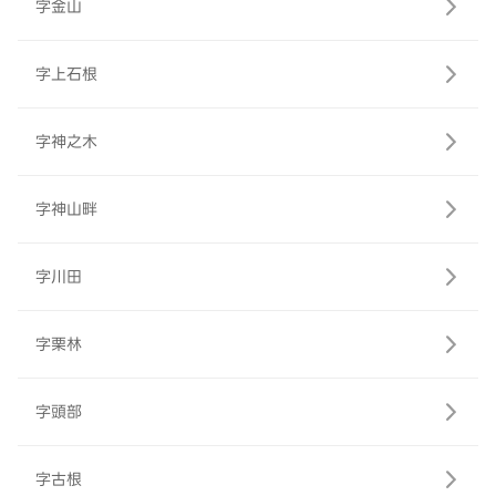
字金山
字上石根
字神之木
字神山畔
字川田
字栗林
字頭部
字古根