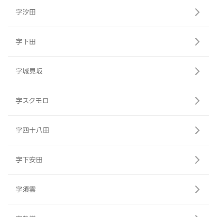
字汐田
字下田
字城見坂
字スクモロ
字四十八田
字下安田
字須雲