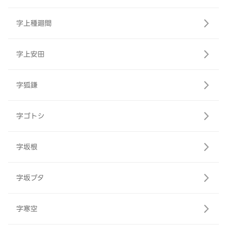
字上種廻間
字上安田
字狐鎌
字ゴトシ
字坂根
字坂ブタ
字寒空