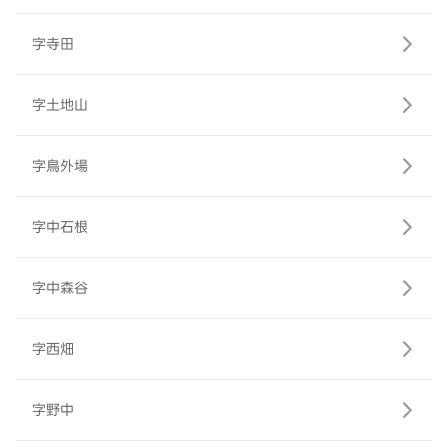
字寺田
字土地山
字鳥外場
字中石根
字中森谷
字西畑
字野中