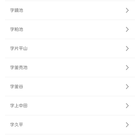
字鏡池
字粕池
字片平山
字釜売池
字釜谷
字上中田
字久平