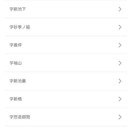
字新池下
字砂季ノ脇
字善坪
字袖山
字新池裏
字新橋
字惣造廻間