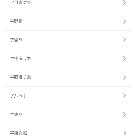
字日東ケ峯
字野崎
字登り
字中濁り池
字西濁り池
字八熊手
字東島
字東違脇