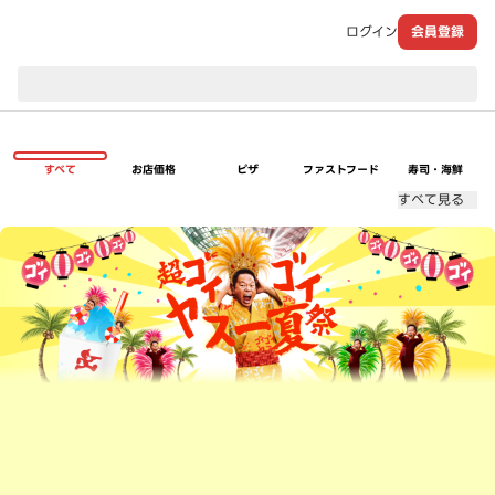
ログイン
会員登録
現在のお届け先：
すべて
お店価格
ピザ
ファストフード
寿司・海鮮
すべて見る
超ゴイゴイヤスー夏祭