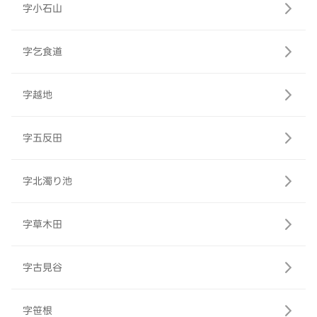
字小石山
字乞食道
字越地
字五反田
字北濁り池
字草木田
字古見谷
字笹根