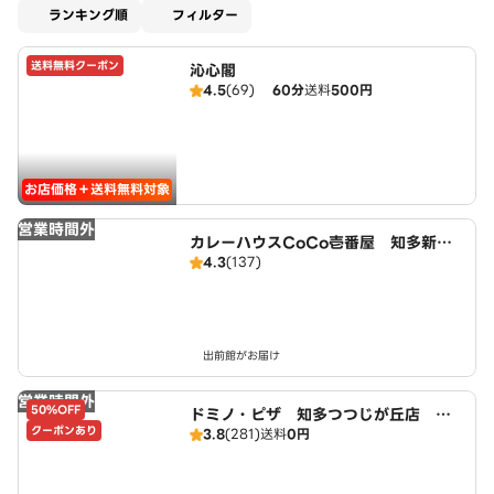
適用なし
ランキング順
フィルター
送料無料クーポン
沁心閣
4.5
(69)
60分
送料
500円
お店価格＋送料無料対象
営業時間外
カレーハウスCoCo壱番屋 知多新知
4.3
(137)
店（SD）
出前館がお届け
営業時間外
50%OFF
ドミノ・ピザ 知多つつじが丘店 Do
クーポンあり
3.8
(281)
送料
0円
mino's