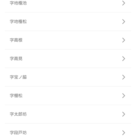
字地極池
字地極松
字高根
字高見
字宝ノ脇
字棚松
字太郎坊
字段戸坊