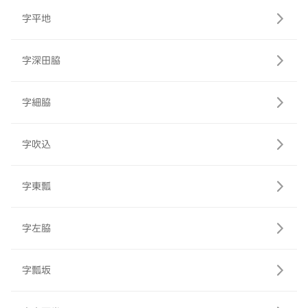
字平地
字深田脇
字細脇
字吹込
字東瓢
字左脇
字瓢坂