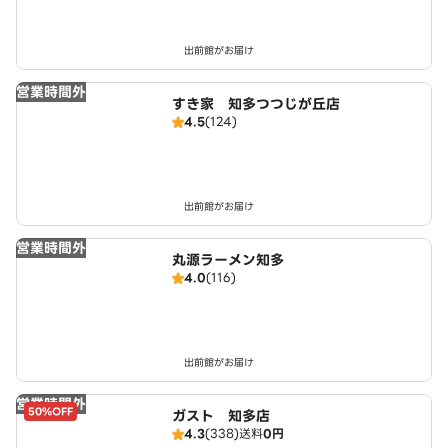
出前館がお届け
営業時間外
すき家 知多つつじが丘店
4.5
(124)
出前館がお届け
営業時間外
丸源ラーメン知多
4.0
(116)
出前館がお届け
営業時間外
50%OFF
ガスト 知多店
4.3
(338)
送料
0円