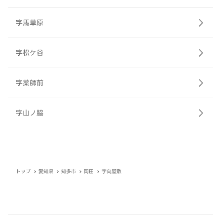
字馬草原
字松ケ谷
字薬師前
字山ノ脇
トップ
愛知県
知多市
岡田
字向屋敷