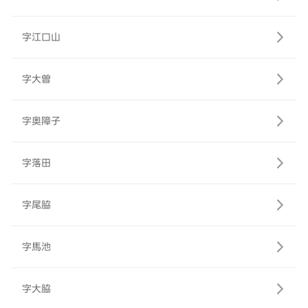
字江口山
字大曽
字奥障子
字落田
字尾脇
字馬池
字大脇