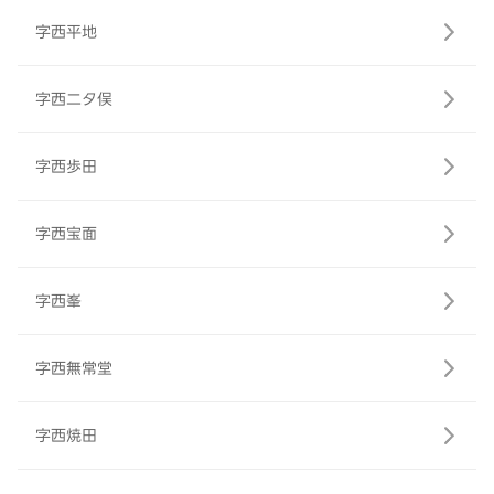
字西平地
字西二タ俣
字西歩田
字西宝面
字西峯
字西無常堂
字西焼田