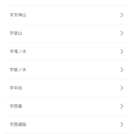
字天神山
字堂山
字滝ノ水
字嶽ノ水
字中谷
字西島
字西違脇