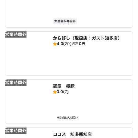
大盛無料弁当有
営業時間外
から好し（取扱店：ガスト知多店）
4.3
(20)
送料
0円
営業時間外
麺屋 極豚
3.0
(7)
出前館がお届け
営業時間外
ココス 知多新知店