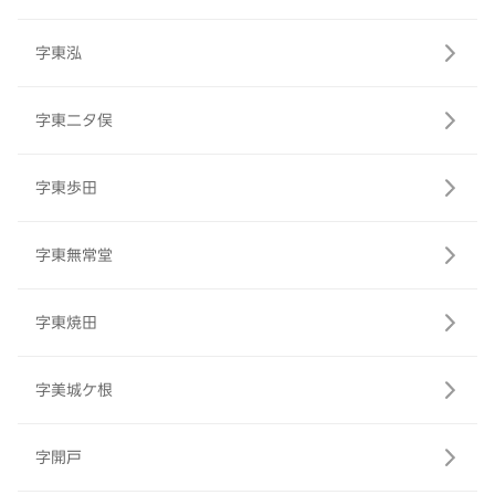
字東泓
字東二タ俣
字東歩田
字東無常堂
字東焼田
字美城ケ根
字開戸