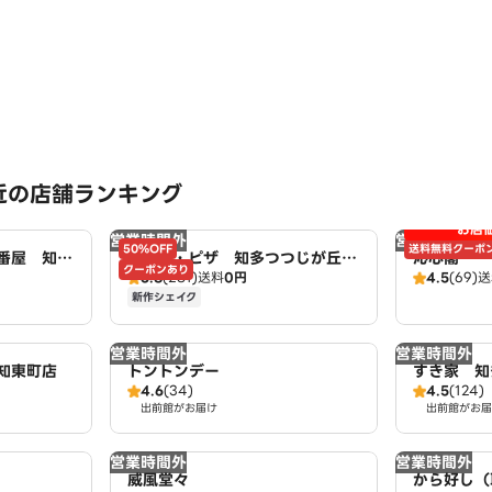
近の店舗ランキング
お店
営業時間外
営業時間外
50%OFF
送料無料クーポ
壱番屋 知多
ドミノ・ピザ 知多つつじが丘
沁心閣
クーポンあり
3.8
(281)
送料
0円
4.5
(69)
送
店 Domino's
新作シェイク
営業時間外
営業時間外
知東町店
トントンデー
すき家 知
4.6
(34)
4.5
(124)
出前館がお届け
出前館がお届
営業時間外
営業時間外
威風堂々
から好し（