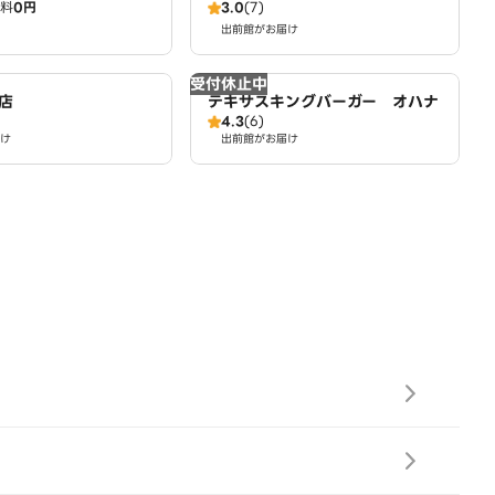
料
0円
3.0
(7)
出前館がお届け
受付休止中
店
テキサスキングバーガー オハナ
4.3
(6)
け
出前館がお届け