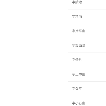
字鏡池
字粕池
字片平山
字釜売池
字釜谷
字上中田
字久平
字小石山