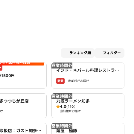
適用な
ランキング順
フィルター
価格＋送料無料対象
営業時間外
ン
インド・ネパール料理レストラン
料
500円
＆バー SARANGI
新着
出前館がお届け
営業時間外
多つつじが丘店
丸源ラーメン知多
4.0
(116)
け
出前館がお届け
営業時間外
取扱店：ガスト知多
麺屋 極豚