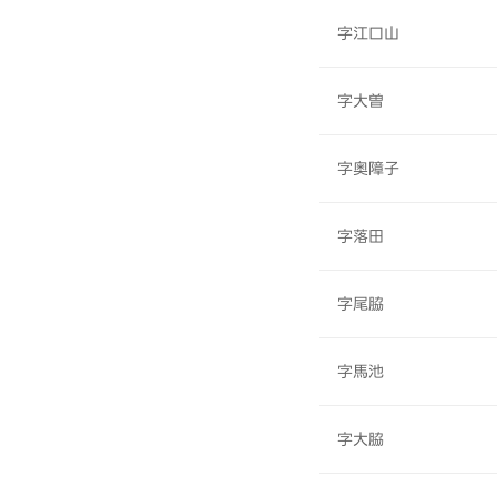
字江口山
字大曽
字奥障子
字落田
字尾脇
字馬池
字大脇