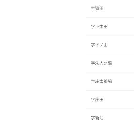
字猿田
字下中田
字下ノ山
字朱人ケ根
字庄太郎脇
字庄田
字新池