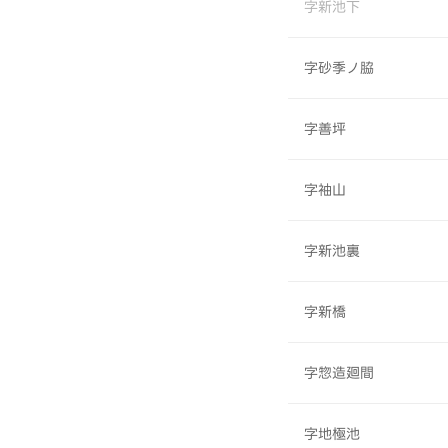
字新池下
字砂季ノ脇
字善坪
字袖山
字新池裏
字新橋
字惣造廻間
字地極池