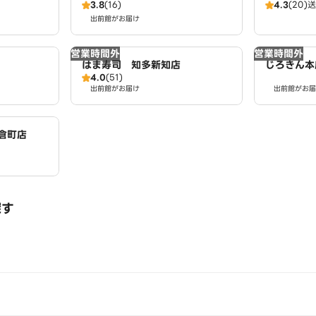
3.8
(16)
4.3
(20)
送
店）
出前館がお届け
営業時間外
営業時間外
はま寿司 知多新知店
じろきん本
4.0
(51)
出前館がお届け
出前館がお届
倉町店
探す