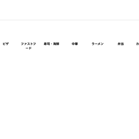
ピザ
ファストフ
寿司・海鮮
中華
ラーメン
弁当
ード