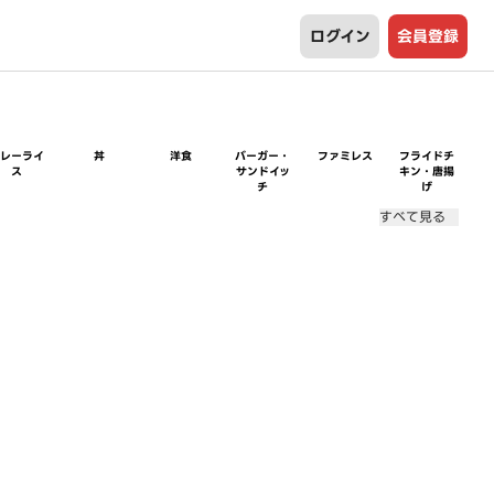
ログイン
会員登録
カレーライ
丼
洋食
バーガー・
ファミレス
フライドチ
ス
サンドイッ
キン・唐揚
チ
げ
すべて見る