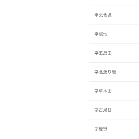
字乞食道
字越地
字五反田
字北濁り池
字草木田
字古見谷
字笹根