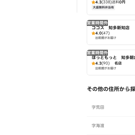
4.3
(338)
送料
0円
大盛無料弁当有
営業時間外
ココス 知多新知店
4.0
(47)
出前館がお届け
営業時間外
ほっともっと 知多朝
4.3
(90)
名店
出前館がお届け
その他の住所から
字荒田
字海渡