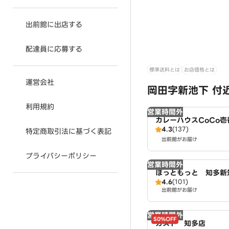
出前館に出店する
配達員に応募する
標準送料とは
お店価格とは
運営会社
岡田字新池下 付
利用規約
営業時間外
カレーハウスCoCo
4.3
(137)
新知店（SD）
特定商取引法に基づく表記
出前館がお届け
プライバシーポリシー
営業時間外
ほっともっと 知多新
4.6
(101)
出前館がお届け
営業時間外
50%OFF
ガスト 知多店