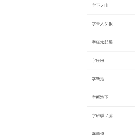
字下ノ山
字朱人ケ根
字庄太郎脇
字庄田
字新池
字新池下
字砂季ノ脇
字善坪