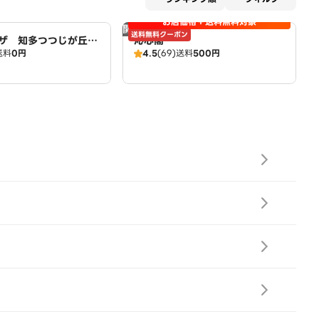
お店価格＋送料無料対象
開店時間前
送料無料クーポン
ザ 知多つつじが丘
沁心閣
送料
0円
4.5
(69)
送料
500円
o's