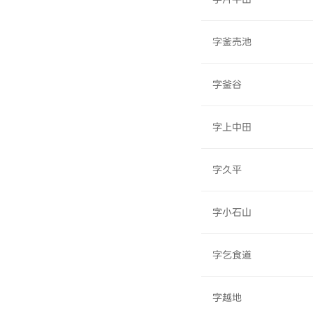
字釜売池
字釜谷
字上中田
字久平
字小石山
字乞食道
字越地