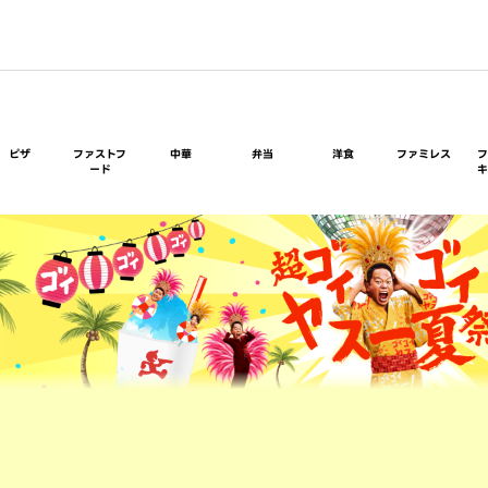
ピザ
ファストフ
中華
弁当
洋食
ファミレス
ード