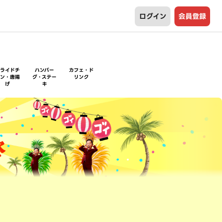
ログイン
会員登録
フライドチ
ハンバー
カフェ・ド
キン・唐揚
グ・ステー
リンク
げ
キ