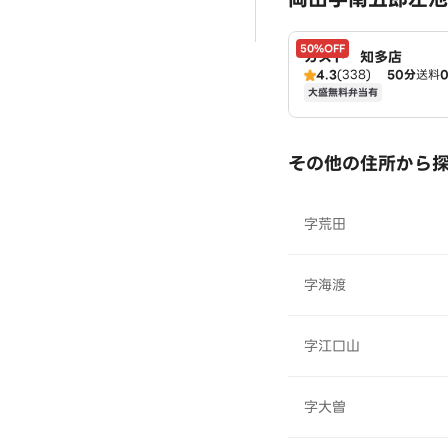
50%OFF
ガスト 知多店
4.3
(338)
50分
送料
大盛無料弁当有
その他の住所から
字荒田
字海渡
字江口山
字大曽