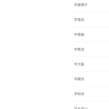
字奥障子
字落田
字尾脇
字馬池
字大脇
字鏡池
字粕池
字片平山