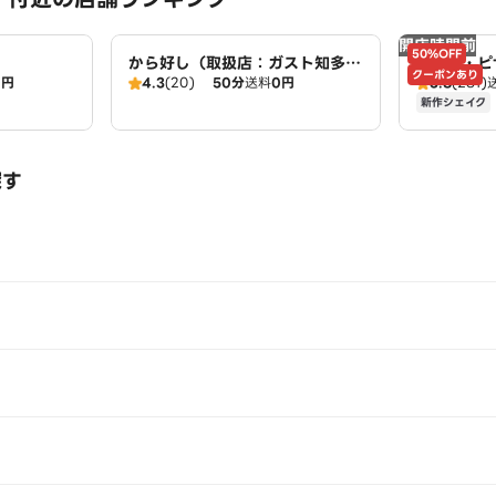
開店時間前
50%OFF
から好し（取扱店：ガスト知多
ドミノ・ピ
クーポンあり
0円
4.3
(20)
50分
送料
0円
3.8
(281)
店）
店 Domin
新作シェイク
探す