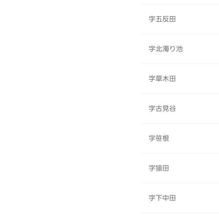
字五反田
字北濁り池
字草木田
字古見谷
字笹根
字猿田
字下中田