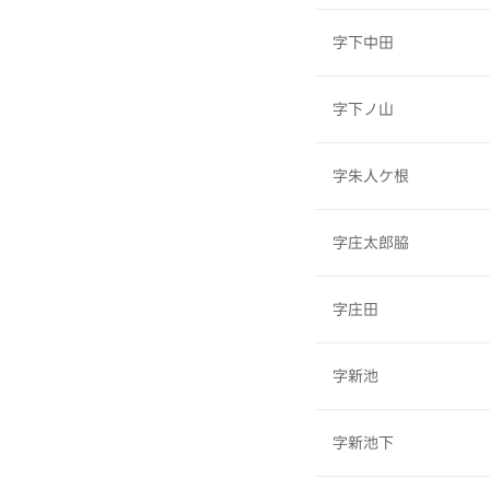
字下中田
字下ノ山
字朱人ケ根
字庄太郎脇
字庄田
字新池
字新池下