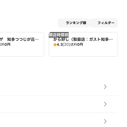
適用な
ランキング順
フィルター
開店時間前
ザ 知多つつじが丘
から好し（取扱店：ガスト知多
送料
0円
4.3
(20)
送料
0円
o's
店）