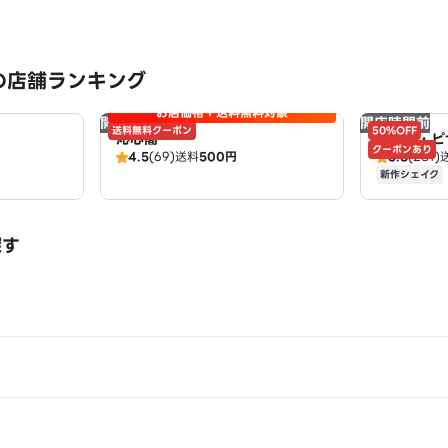
の店舗ランキング
お店価格＋送料無料対象
開店時間前
開店時間前
送料無料クーポン
50%OFF
沁心閣
ドミノ・ピ
クーポンあり
4.5
(69)
送料
500円
3.8
(281)
店 Domin
新作シェイク
探す