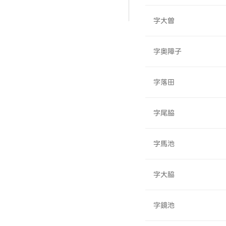
字大曽
字奥障子
字落田
字尾脇
字馬池
字大脇
字鏡池