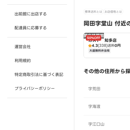
標準送料とは
お店価格とは
出前館に出店する
岡田字堂山 付近
配達員に応募する
開店時間前
50%OFF
ガスト 知多店
4.3
(338)
送料
0円
運営会社
大盛無料弁当有
利用規約
その他の住所から
特定商取引法に基づく表記
プライバシーポリシー
字荒田
字海渡
字江口山