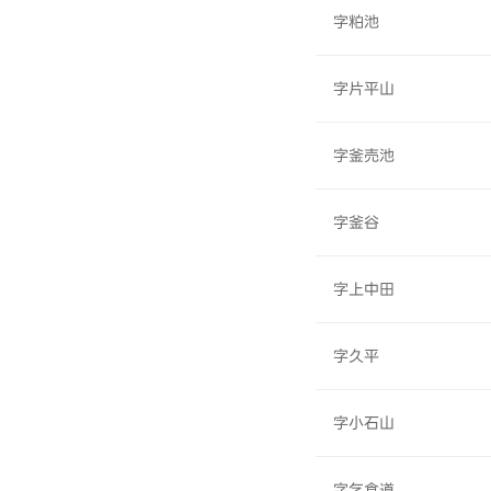
字粕池
字片平山
字釜売池
字釜谷
字上中田
字久平
字小石山
字乞食道