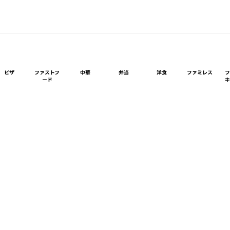
ピザ
ファストフ
中華
弁当
洋食
ファミレス
ード