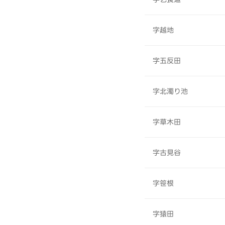
字越地
字五反田
字北濁り池
字草木田
字古見谷
字笹根
字猿田