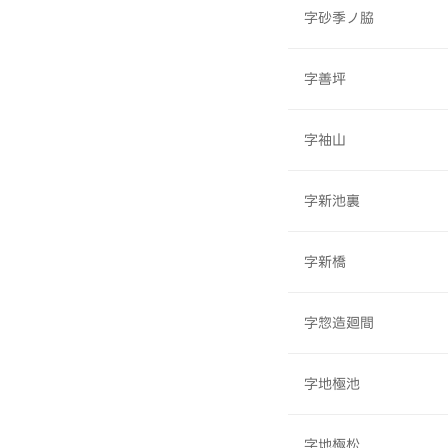
字砂季ノ脇
字善坪
字袖山
字新池裏
字新橋
字惣造廻間
字地極池
字地極松