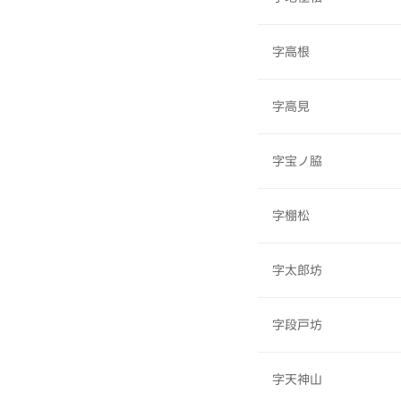
字高根
字高見
字宝ノ脇
字棚松
字太郎坊
字段戸坊
字天神山