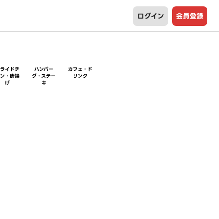
ログイン
会員登録
フライドチ
ハンバー
カフェ・ド
キン・唐揚
グ・ステー
リンク
げ
キ