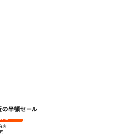
近の半額セール
料対象
府店
0円