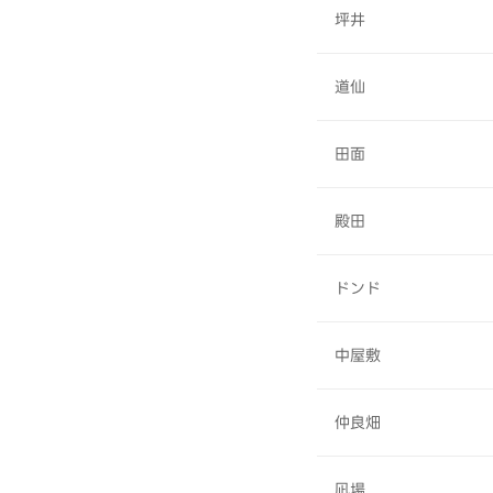
坪井
道仙
田面
殿田
ドンド
中屋敷
仲良畑
凪場