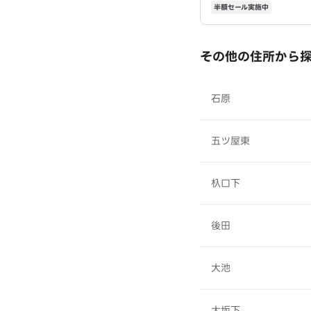
半額セール実施中
その他の住所から
石原
五ツ屋東
杁口下
後田
大池
大坂下