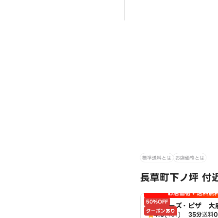
標準送料とは
お店価格とは
長草町下ノ坪 付
お店価格＋送料無
50%OFF
アオキーズ・ピザ 大
クーポンあり
4.0
(401)
35分
送料