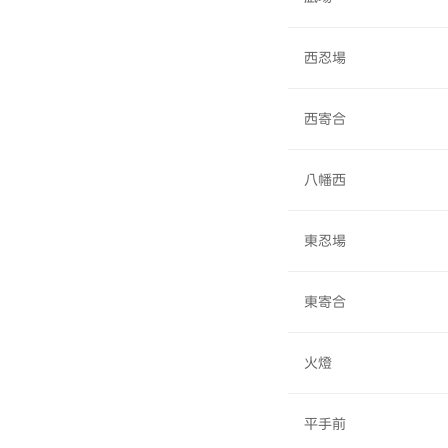
西忍場
西寄合
八幡西
東忍場
東寄合
火燈
平手前