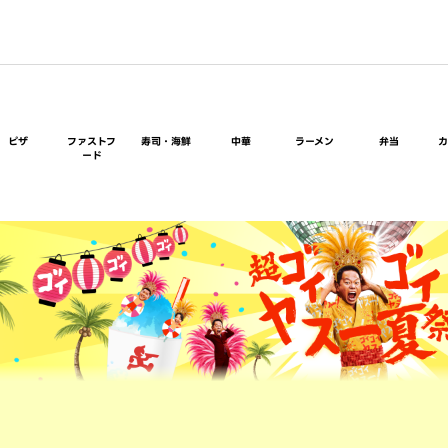
ピザ
ファストフ
寿司・海鮮
中華
ラーメン
弁当
ード