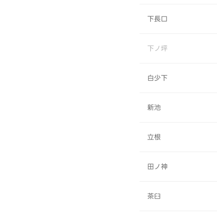
下長口
下ノ坪
白少下
新池
立根
田ノ神
茶臼