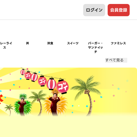
ログイン
会員登録
カレーライ
丼
洋食
スイーツ
バーガー・
ファミレス
ス
サンドイッ
チ
すべて見る