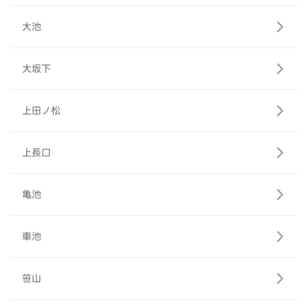
大池
大坂下
上田ノ松
上長口
亀池
車池
笹山