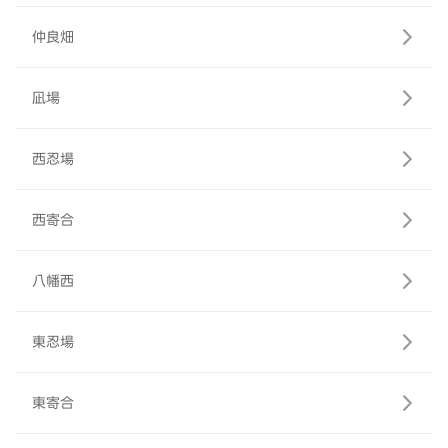
仲良畑
凪場
西忍場
西寄合
八幡西
東忍場
東寄合