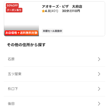
50%OFF
アオキーズ・ピザ 大府店
クーポンあり
4.0
(401)
30分
送料
0円
半額セール実施中
お店価格＋送料無料対象
その他の住所から探す
石原
五ツ屋東
杁口下
後田