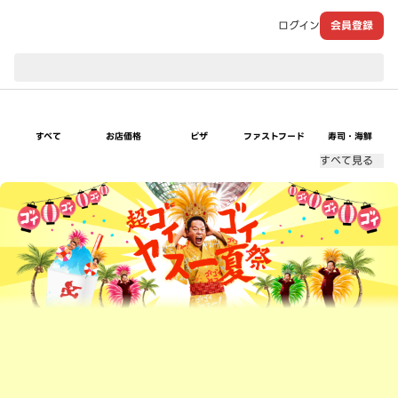
ログイン
会員登録
現在のお届け先：
すべて
お店価格
ピザ
ファストフード
寿司・海鮮
すべて見る
超ゴイゴイヤスー夏祭