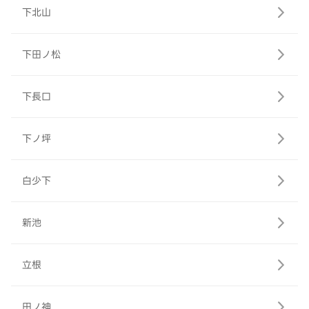
下北山
下田ノ松
下長口
下ノ坪
白少下
新池
立根
田ノ神