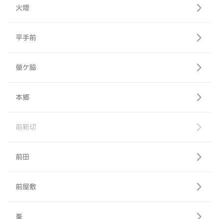
火燈
平手前
螢ケ脇
本郷
前新切
前田
前屋敷
峯