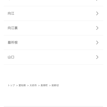
向江
向江裏
墓所根
山口
トップ
愛知県
大府市
長草町
前新切