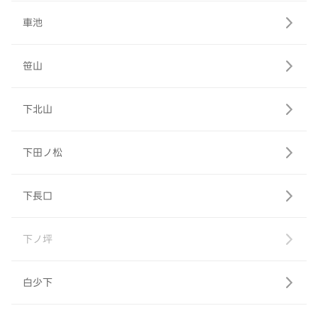
車池
笹山
下北山
下田ノ松
下長口
下ノ坪
白少下