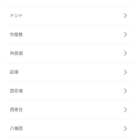
ドンド
中屋敷
仲良畑
凪場
西忍場
西寄合
八幡西