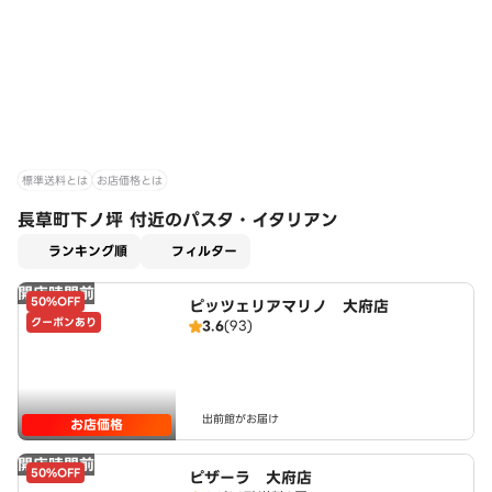
標準送料とは
お店価格とは
長草町下ノ坪 付近のパスタ・イタリアン
適用なし
ランキング順
フィルター
開店時間前
50%OFF
ピッツェリアマリノ 大府店
クーポンあり
3.6
(93)
出前館がお届け
お店価格
開店時間前
50%OFF
ピザーラ 大府店