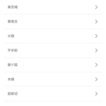
東忍場
東寄合
火燈
平手前
螢ケ脇
本郷
前新切