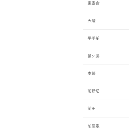
東寄合
火燈
平手前
螢ケ脇
本郷
前新切
前田
前屋敷