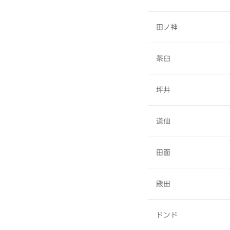
田ノ神
茶臼
坪井
道仙
田面
殿田
ドンド