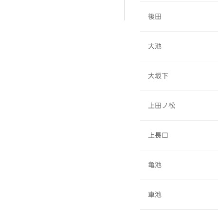
後田
大池
大坂下
上田ノ松
上長口
亀池
車池