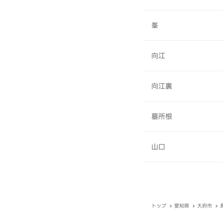
峯
向江
向江裏
墓所根
山口
トップ
愛知県
大府市