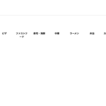
ピザ
ファストフ
寿司・海鮮
中華
ラーメン
弁当
ード