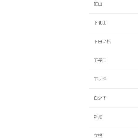
笹山
下北山
下田ノ松
下長口
下ノ坪
白少下
新池
立根