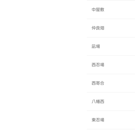
中屋敷
仲良畑
凪場
西忍場
西寄合
八幡西
東忍場