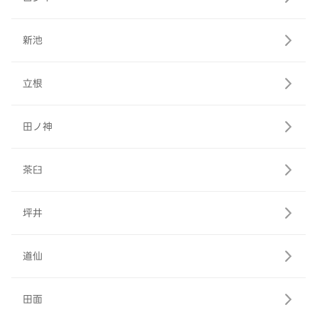
新池
立根
田ノ神
茶臼
坪井
道仙
田面