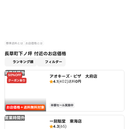
標準送料とは
お店価格とは
長草町下ノ坪 付近のお店価格
適用なし
ランキング順
フィルター
営業時間外
50%OFF
アオキーズ・ピザ 大府店
クーポンあり
4.1
(402)
送料
0円
半額セール実施中
お店価格＋送料無料対象
営業時間外
一刻魁堂 東海店
4.3
(65)