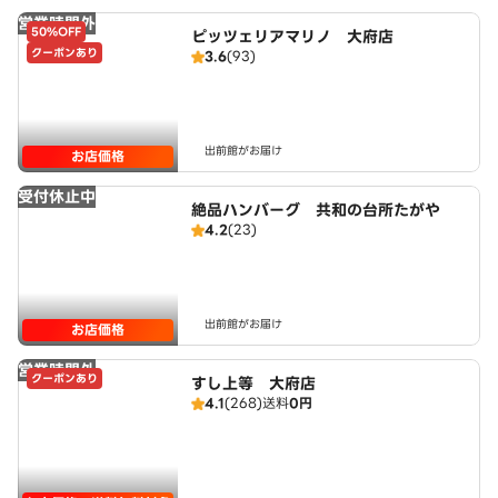
営業時間外
50%OFF
ピッツェリアマリノ 大府店
クーポンあり
3.6
(93)
出前館がお届け
お店価格
受付休止中
絶品ハンバーグ 共和の台所たがや
4.2
(23)
出前館がお届け
お店価格
営業時間外
クーポンあり
すし上等 大府店
4.1
(268)
送料
0円