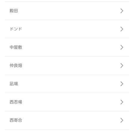
殿田
ドンド
中屋敷
仲良畑
凪場
西忍場
西寄合