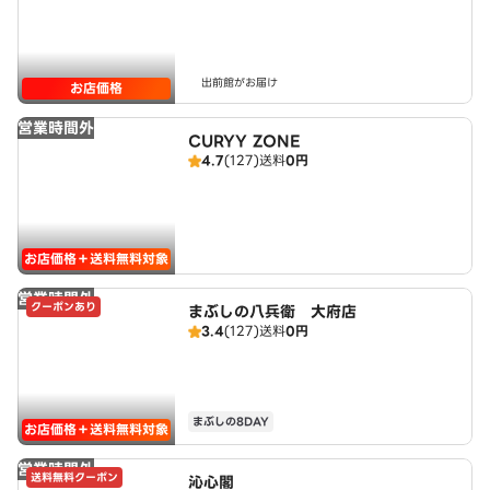
出前館がお届け
お店価格
営業時間外
CURYY ZONE
4.7
(127)
送料
0円
お店価格＋送料無料対象
営業時間外
クーポンあり
まぶしの八兵衛 大府店
3.4
(127)
送料
0円
まぶしの8DAY
お店価格＋送料無料対象
営業時間外
送料無料クーポン
沁心閣