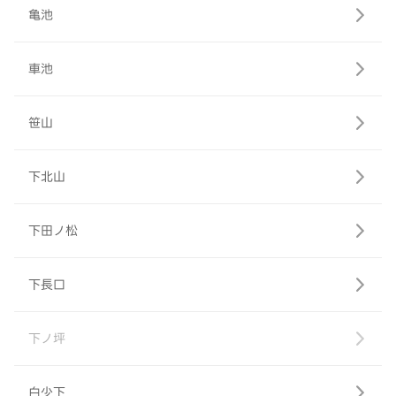
亀池
車池
笹山
下北山
下田ノ松
下長口
下ノ坪
白少下