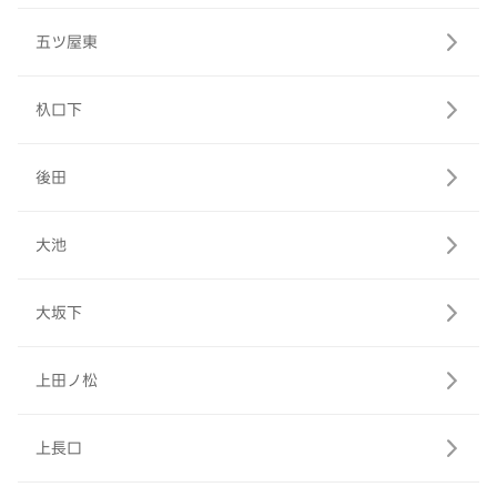
五ツ屋東
杁口下
後田
大池
大坂下
上田ノ松
上長口