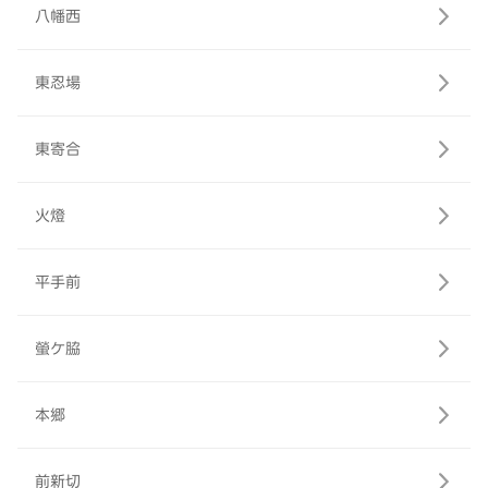
八幡西
東忍場
東寄合
火燈
平手前
螢ケ脇
本郷
前新切