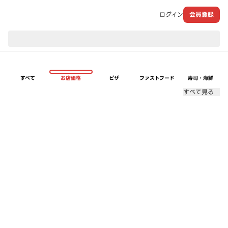
ログイン
会員登録
現在のお届け先：
すべて
お店価格
ピザ
ファストフード
寿司・海鮮
すべて見る