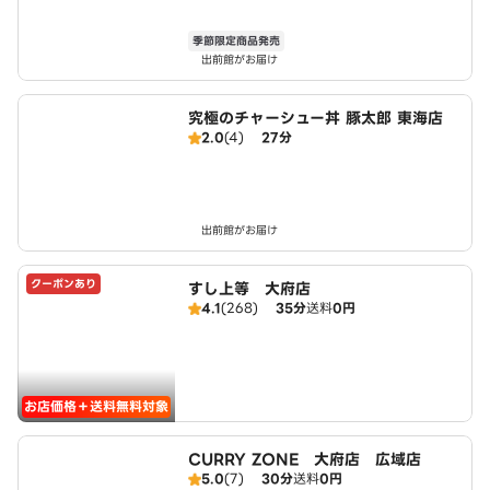
季節限定商品発売
出前館がお届け
究極のチャーシュー丼 豚太郎 東海店
2.0
(4)
27分
出前館がお届け
クーポンあり
すし上等 大府店
4.1
(268)
35分
送料
0円
お店価格＋送料無料対象
CURRY ZONE 大府店 広域店
5.0
(7)
30分
送料
0円