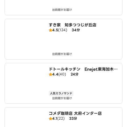
出前館がお届け
すき家 知多つつじが丘店
4.5
(124)
34分
出前館がお届け
ドトールキッチン Enejet東海加木屋
4.4
(40)
24分
店
人気ミラノサンド
出前館がお届け
コメダ珈琲店 大府インター店
4.1
(22)
33分