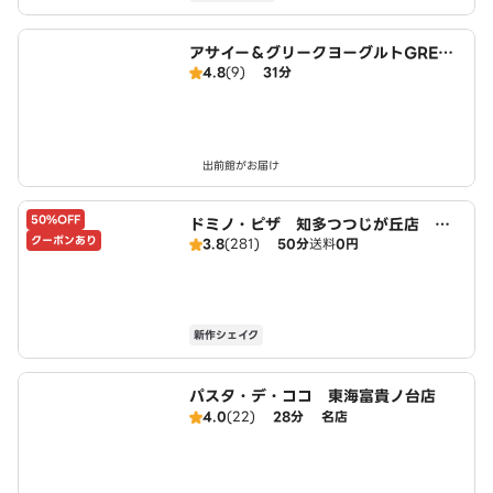
アサイー＆グリークヨーグルトGREEK
4.8
(9)
31分
SPOON 東海店
出前館がお届け
50%OFF
ドミノ・ピザ 知多つつじが丘店 Do
クーポンあり
3.8
(281)
50分
送料
0円
mino's
新作シェイク
パスタ・デ・ココ 東海富貴ノ台店
4.0
(22)
28分
名店