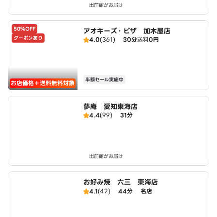
出前館がお届け
50%OFF
アオキーズ・ピザ 加木屋店
クーポンあり
4.0
(361)
30分
送料
0円
半額セール実施中
お店価格＋送料無料対象
夢庵 愛知東海店
4.4
(99)
31分
出前館がお届け
お好み焼 六三 東海店
4.1
(42)
44分
名店