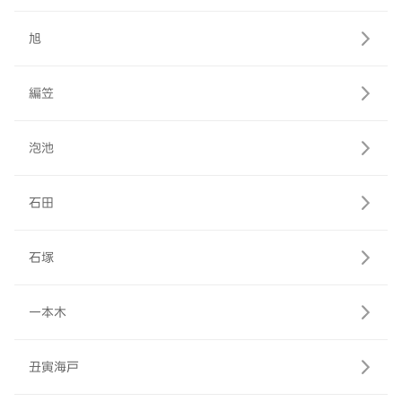
旭
編笠
泡池
石田
石塚
一本木
丑寅海戸