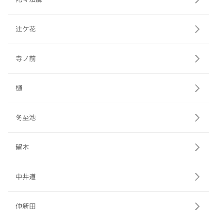
辻ケ花
寺ノ前
樋
冬至池
留木
中井道
仲新田