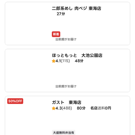
二郎系めし 肉ベジ 東海店
27分
新着
出前館がお届け
ほっともっと 大池公園店
4.1
(115)
48分
出前館がお届け
50%OFF
ガスト 東海店
4.3
(488)
80分
名店
送料
0円
大盛無料弁当有