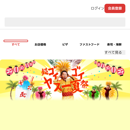
ログイン
会員登録
現在のお届け先：
すべて
お店価格
ピザ
ファストフード
寿司・海鮮
すべて見る
超ゴイゴイヤスー夏祭