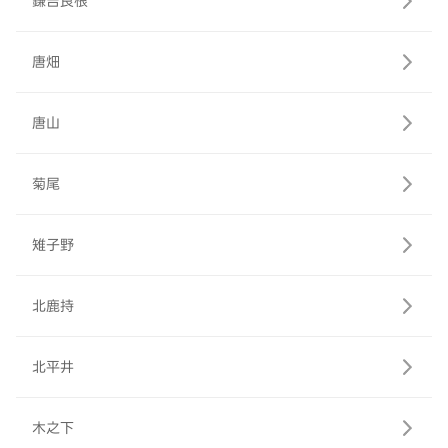
鎌吉良根
唐畑
唐山
菊尾
雉子野
北鹿持
北平井
木之下