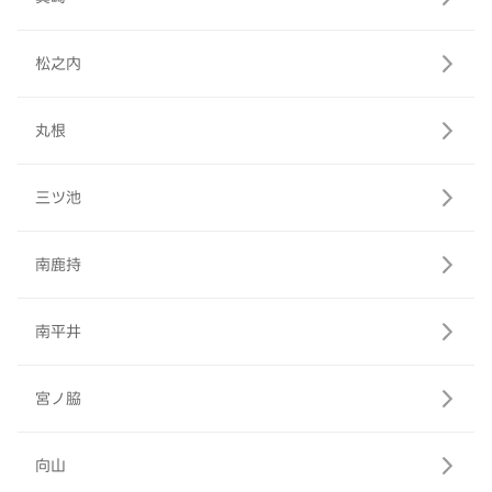
松之内
丸根
三ツ池
南鹿持
南平井
宮ノ脇
向山