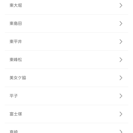
東大堀
東島田
東平井
東峰松
美女ケ脇
平子
富士塚
真崎