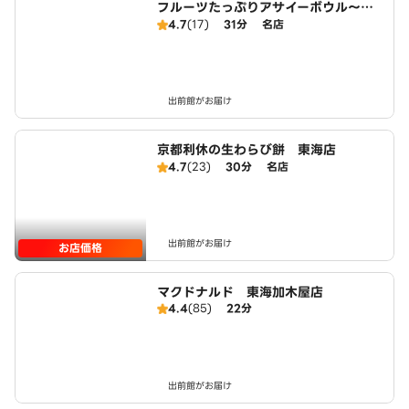
フルーツたっぷりアサイーボウル～ワ
イキキ・ボウルズ 東海店
4.7
(17)
31分
名店
出前館がお届け
京都利休の生わらび餅 東海店
4.7
(23)
30分
名店
出前館がお届け
お店価格
マクドナルド 東海加木屋店
4.4
(85)
22分
出前館がお届け