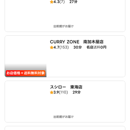
4.3
(7)
27分
つけ麺 麺屋たけぞう
出前館がお届け
CURRY ZONE 南加木屋店
4.7
(153)
30分
名店
送料
0円
お店価格＋送料無料対象
スシロー 東海店
3.9
(110)
29分
出前館がお届け