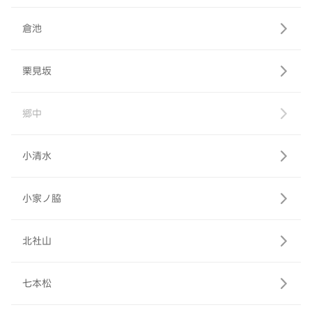
倉池
栗見坂
郷中
小清水
小家ノ脇
北社山
七本松