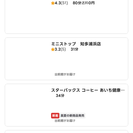
4.3
(51)
80分
送料
0円
ミニストップ 知多浦浜店
3.2
(5)
31分
出前館がお届け
スターバックス コーヒー あいち健康の
34分
森公園Harappa店
新着
真夏の新商品発売
出前館がお届け