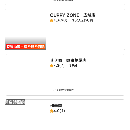
CURRY ZONE 広域店
4.7
(90)
35分
送料
0円
お店価格＋送料無料対象
すき家 東海荒尾店
4.3
(7)
39分
出前館がお届け
開店時間前
和華蘭
4.0
(4)