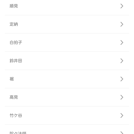
順見
定納
白拍子
鈴井田
裾
高見
竹ケ谷
陀々法師