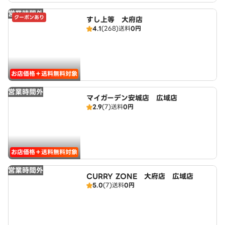
営業時間外
クーポンあり
すし上等 大府店
4.1
(268)
送料
0円
お店価格＋送料無料対象
営業時間外
マイガーデン安城店 広域店
2.9
(7)
送料
0円
お店価格＋送料無料対象
営業時間外
CURRY ZONE 大府店 広域店
5.0
(7)
送料
0円