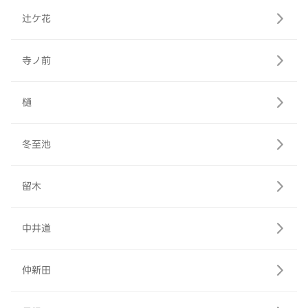
辻ケ花
寺ノ前
樋
冬至池
留木
中井道
仲新田