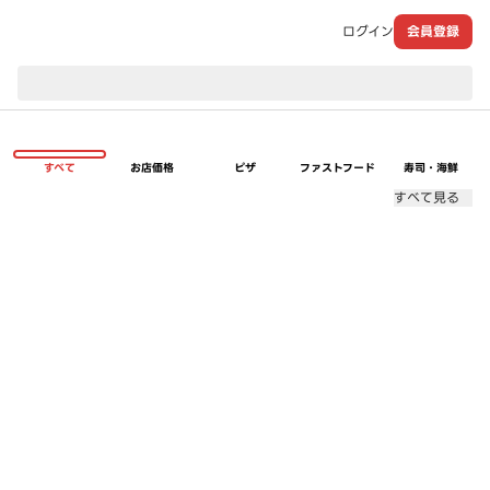
ログイン
会員登録
現在のお届け先：
すべて
お店価格
ピザ
ファストフード
寿司・海鮮
すべて見る