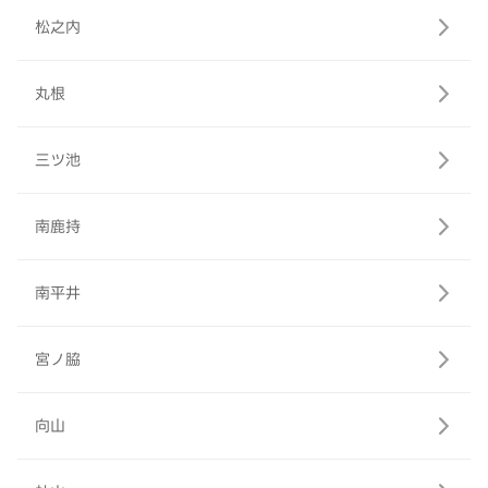
松之内
丸根
三ツ池
南鹿持
南平井
宮ノ脇
向山