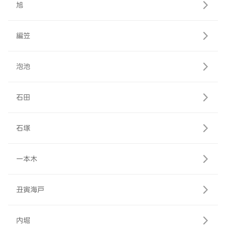
旭
編笠
泡池
石田
石塚
一本木
丑寅海戸
内堀