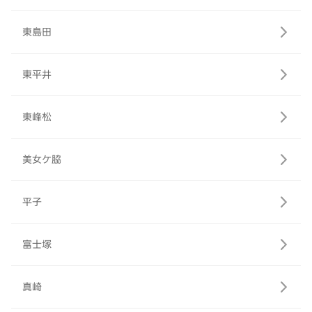
東島田
東平井
東峰松
美女ケ脇
平子
富士塚
真崎