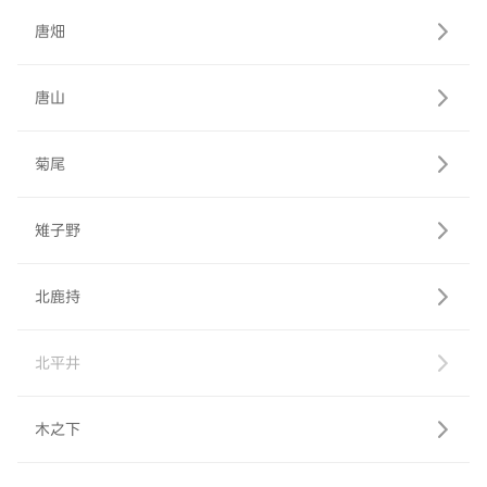
唐畑
唐山
菊尾
雉子野
北鹿持
北平井
木之下