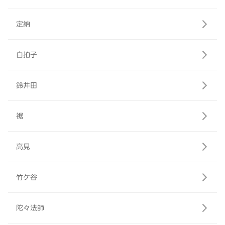
定納
白拍子
鈴井田
裾
高見
竹ケ谷
陀々法師