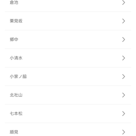
倉池
栗見坂
郷中
小清水
小家ノ脇
北社山
七本松
順見