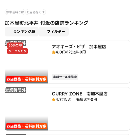
標準送料とは
お店価格とは
加木屋町北平井 付近の店舗ランキング
適用なし
ランキング順
フィルター
営業時間外
50%OFF
アオキーズ・ピザ 加木屋店
クーポンあり
4.0
(362)
送料
0円
半額セール実施中
お店価格＋送料無料対象
営業時間外
CURRY ZONE 南加木屋店
4.7
(153)
名店
送料
0円
お店価格＋送料無料対象