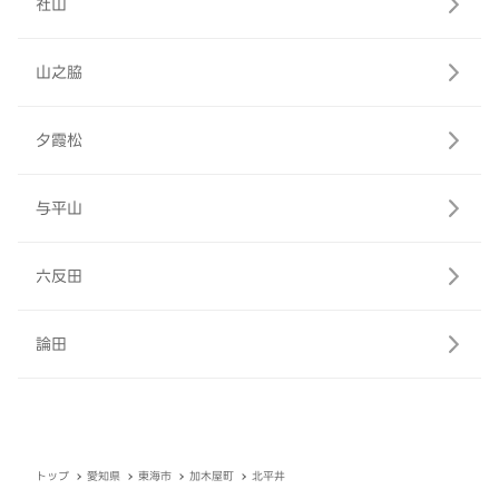
社山
山之脇
夕霞松
与平山
六反田
論田
トップ
愛知県
東海市
加木屋町
北平井