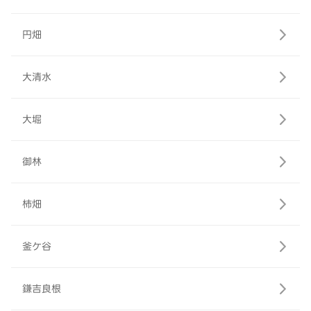
円畑
大清水
大堀
御林
柿畑
釜ケ谷
鎌吉良根