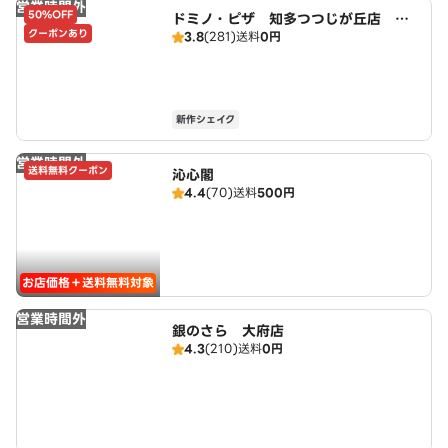
営業時間外
50%OFF
ドミノ・ピザ 知多つつじが丘店 Do
クーポンあり
3.8
(281)
送料
0円
mino's
新作シェイク
営業時間外
送料無料クーポン
沁心閣
4.4
(70)
送料
500円
お店価格＋送料無料対象
営業時間外
銀のさら 大府店
4.3
(210)
送料
0円