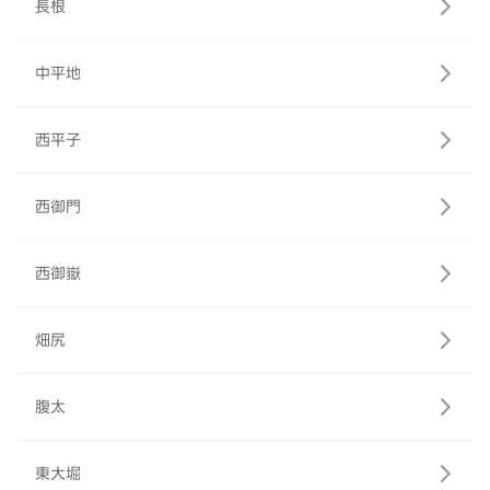
長根
中平地
西平子
西御門
西御嶽
畑尻
腹太
東大堀