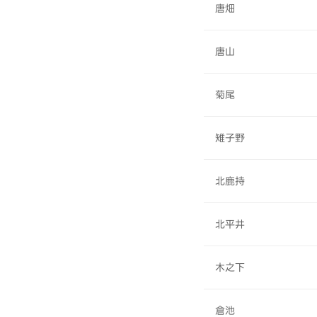
唐畑
唐山
菊尾
雉子野
北鹿持
北平井
木之下
倉池