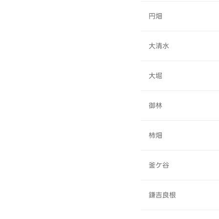
円畑
大清水
大堀
御林
柿畑
釜ケ谷
鎌吉良根