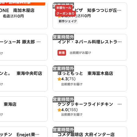
価格＋送料無料対象
営業時間外
半額セール
ZONE 南加木屋店
ドミノ・ピザ 知多つつじが丘
クーポンあり
3.8
(281)
送料
0円
名店
送料
0円
店 Domino's
新作シェイク
営業時間外
ーシュー丼 豚太郎 東
インド・ネパール料理レストラン
＆バー SARANGI
新着
出前館がお届け
け
営業時間外
ンと。 東海中央町店
ほっともっと 東海富木島店
4.3
(75)
け
出前館がお届け
営業時間外
 東海店
ケンタッキーフライドチキン 東
4.0
(155)
海店
け
出前館がお届け
営業時間外
チン Enejet東海
コメダ珈琲店 大府インター店