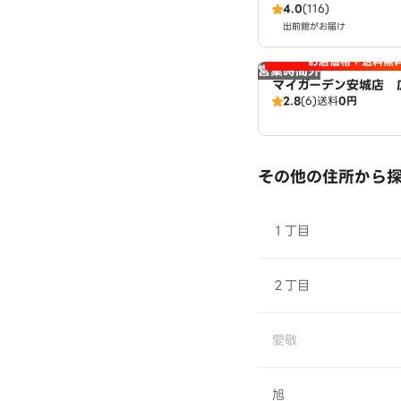
4.0
(116)
出前館がお届け
お店価格＋送料無
営業時間外
マイガーデン安城店 
2.8
(6)
送料
0円
その他の住所から
１丁目
２丁目
愛敬
旭