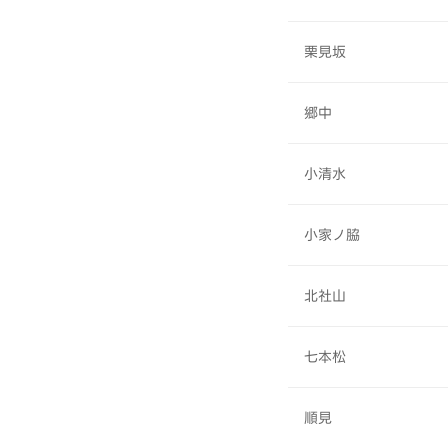
栗見坂
郷中
小清水
小家ノ脇
北社山
七本松
順見