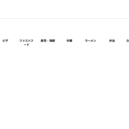
ピザ
ファストフ
寿司・海鮮
中華
ラーメン
弁当
ード