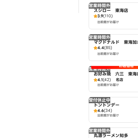
営業時間外
スシロー 東海店
3.9
(110)
出前館がお届け
営業時間外
マクドナルド 東海加
4.4
(85)
出前館がお届け
お店価格
営業時間外
お好み焼 六三 東海
4.1
(42)
名店
出前館がお届け
受付休止中
トントンデー
4.6
(34)
出前館がお届け
営業時間外
丸源ラーメン知多