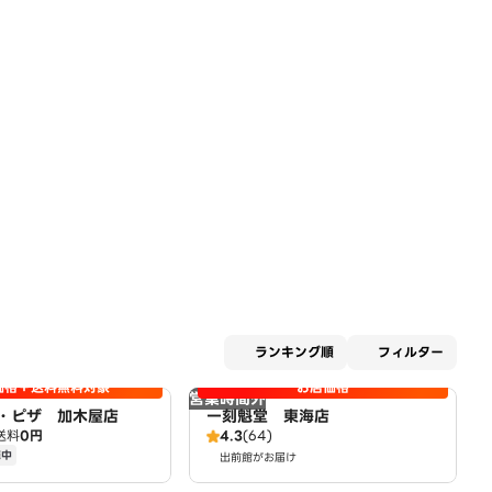
適用な
ランキング順
フィルター
価格＋送料無料対象
お店価格
営業時間外
・ピザ 加木屋店
一刻魁堂 東海店
送料
0円
4.3
(64)
施中
出前館がお届け