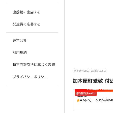
出前館に出店する
配達員に応募する
運営会社
利用規約
特定商取引法に基づく表記
標準送料とは
お店価格とは
プライバシーポリシー
加木屋町愛敬 付
お店価格＋送料無
送料無料クーポン
沁心閣
4.5
(69)
60分
送料
5