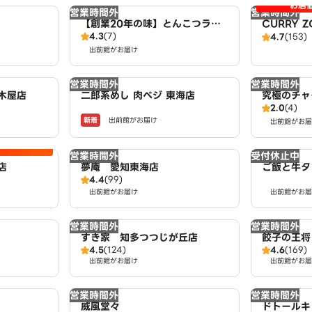
お店
営業時間外
営業時間外
【創業20年の味】とんこつラー
CURRY 
4.3
(7)
メン・つけ麺 麺屋たけぞう
4.7
(153)
出前館がお届け
営業時間外
営業時間外
木屋店
二郎系めし 肉ベジ 東海店
究極のチャ
2.0
(4)
海店
新着
出前館がお届け
出前館がお届
営業時間外
受付休止中
店
夢庵 愛知東海店
ご飯と牛タ
4.4
(99)
出前館がお届け
出前館がお届
営業時間外
営業時間外
すき家 知多つつじが丘店
餃子の王将
4.5
(124)
4.6
(169)
出前館がお届け
出前館がお届
営業時間外
営業時間外
威風堂々
ドトールキッ