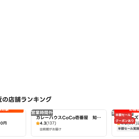
近の店舗ランキング
料対象
お店
営業時間外
営業時間外
半額セール
カレーハウスCoCo壱番屋 知多
アオキーズ
クーポンあり
00円
4.3
(137)
4.0
(361)
新知店（SD）
半額セール実
出前館がお届け