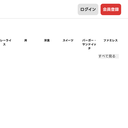
ログイン
会員登録
カレーライ
丼
洋食
スイーツ
バーガー・
ファミレス
ス
サンドイッ
チ
すべて見る