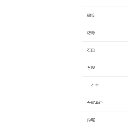
編笠
泡池
石田
石塚
一本木
丑寅海戸
内堀