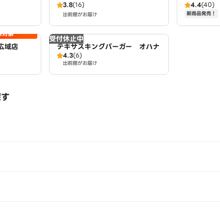
3.8
(16)
4.4
(40)
加木屋店
新商品発売！
出前館がお届け
料対象
受付休止中
広域店
テキサスキングバーガー オハナ
4.3
(6)
出前館がお届け
探す