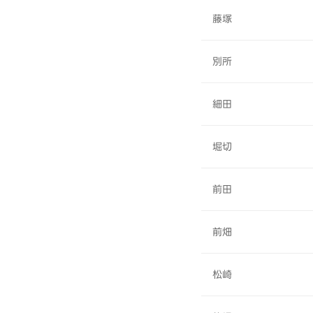
藤塚
別所
細田
堀切
前田
前畑
松崎