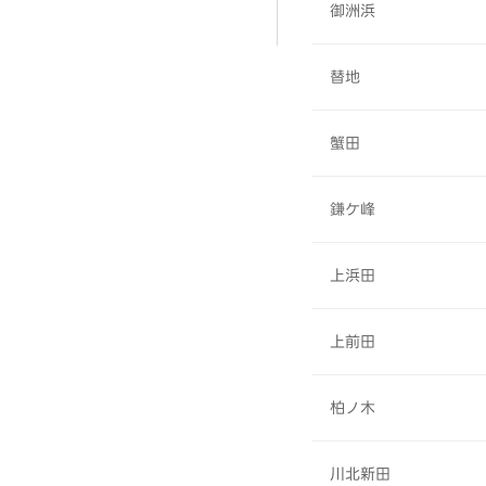
御洲浜
替地
蟹田
鎌ケ峰
上浜田
上前田
柏ノ木
川北新田