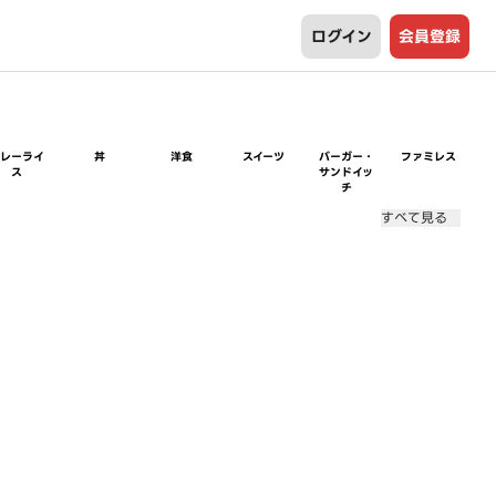
ログイン
会員登録
カレーライ
丼
洋食
スイーツ
バーガー・
ファミレス
ス
サンドイッ
チ
すべて見る