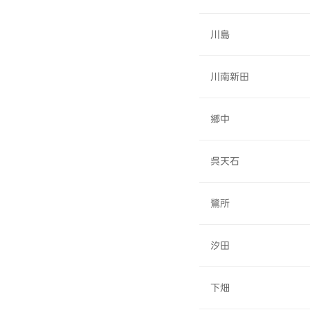
川島
川南新田
郷中
呉天石
鷺所
汐田
下畑