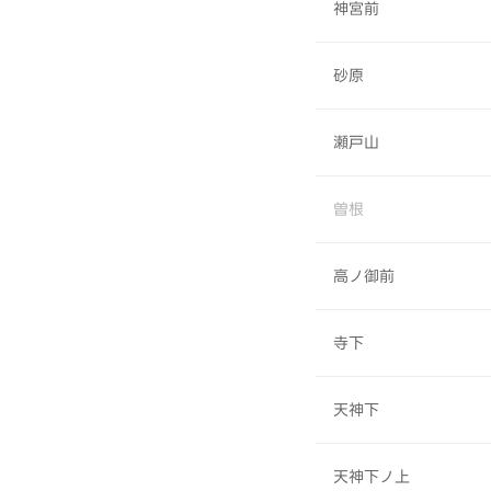
神宮前
砂原
瀬戸山
曽根
高ノ御前
寺下
天神下
天神下ノ上