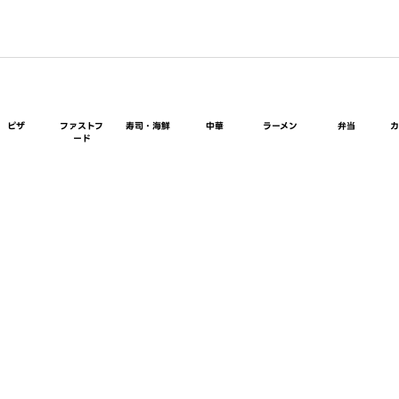
ピザ
ファストフ
寿司・海鮮
中華
ラーメン
弁当
ード