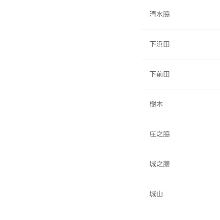
清水脇
下浜田
下前田
樹木
庄之脇
城之腰
城山