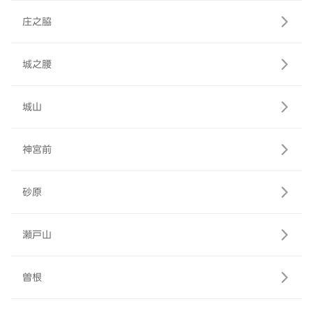
庄之脇
城之腰
城山
神宮前
砂原
瀬戸山
曽根