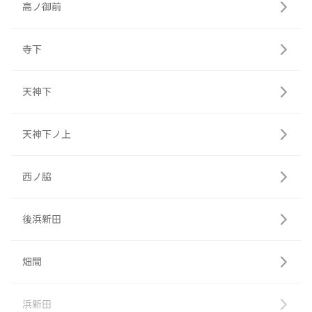
高ノ御前
寺下
天神下
天神下ノ上
西ノ脇
後浜新田
畑間
浜新田