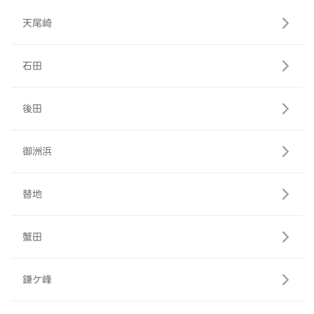
天尾崎
石田
後田
御洲浜
替地
蟹田
鎌ケ峰