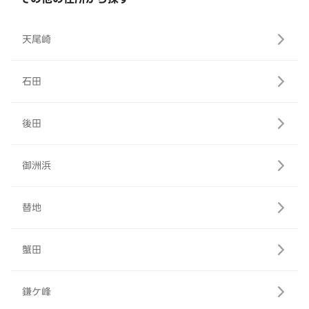
天尾崎
石田
後田
御洲浜
替地
蟹田
鎌ケ峰