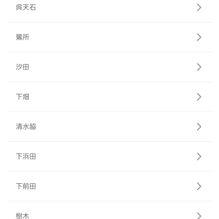
呉天石
鷺所
汐田
下畑
清水脇
下浜田
下前田
樹木