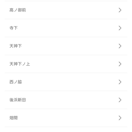
高ノ御前
寺下
天神下
天神下ノ上
西ノ脇
後浜新田
畑間