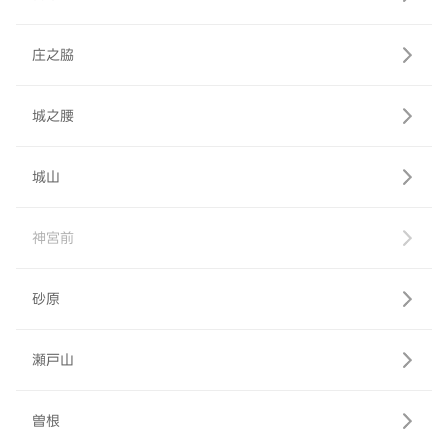
庄之脇
城之腰
城山
神宮前
砂原
瀬戸山
曽根