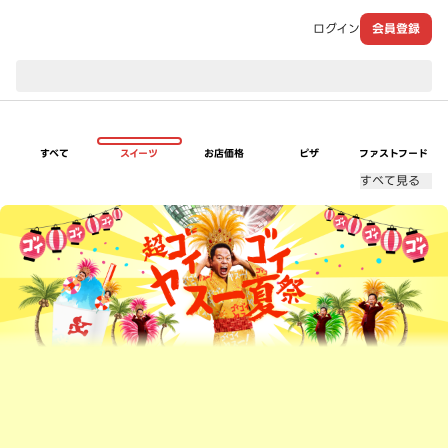
ログイン
会員登録
現在のお届け先：
すべて
スイーツ
お店価格
ピザ
ファストフード
すべて見る
超ゴイゴイヤスー夏祭