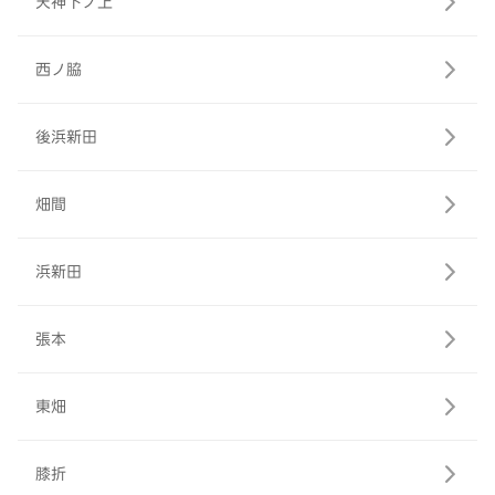
天神下ノ上
西ノ脇
後浜新田
畑間
浜新田
張本
東畑
膝折