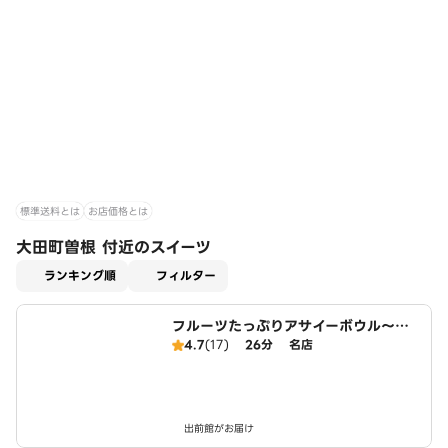
標準送料とは
お店価格とは
大田町曽根 付近のスイーツ
適用なし
ランキング順
フィルター
フルーツたっぷりアサイーボウル～ワ
イキキ・ボウルズ 東海店
4.7
(17)
26分
名店
出前館がお届け