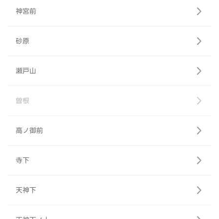
神宮前
砂原
瀬戸山
曽根
高ノ御前
寺下
天神下