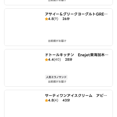
出前館がお届け
アサイー＆グリークヨーグルトGREEK
4.8
(9)
26分
SPOON 東海店
出前館がお届け
ドトールキッチン Enejet東海加木屋
4.4
(40)
28分
店
人気ミラノサンド
出前館がお届け
サーティワンアイスクリーム アピタ
4.8
(4)
43分
東海荒尾店