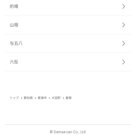
的場
山畑
与五八
六反
トップ
愛知県
東海市
大田町
曽根
© Demae-can Co., Ltd.