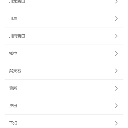
川北新田
川島
川南新田
郷中
呉天石
鷺所
汐田
下畑