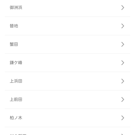
御洲浜
替地
蟹田
鎌ケ峰
上浜田
上前田
柏ノ木