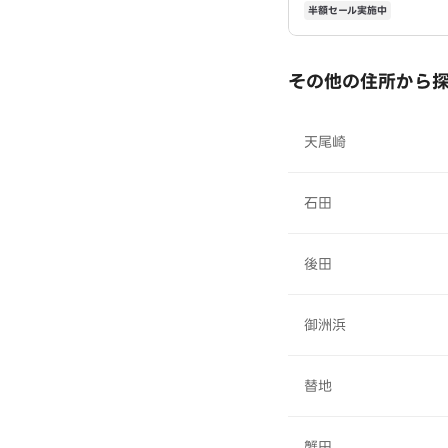
半額セール実施中
その他の住所から
天尾崎
石田
後田
御洲浜
替地
蟹田