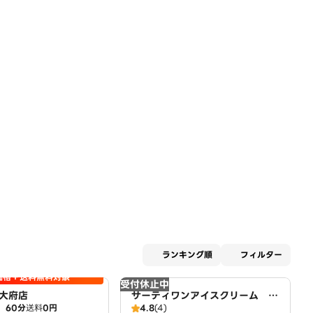
適用な
ランキング順
フィルター
価格＋送料無料対象
受付休止中
大府店
サーティワンアイスクリーム ア
60分
送料
0円
4.8
(4)
ピタ東海荒尾店