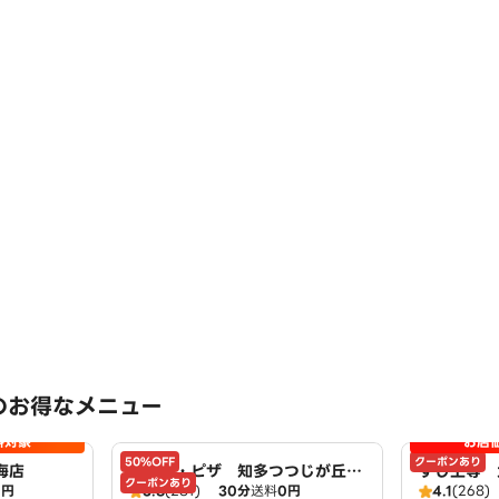
のお得なメニュー
料対象
お店
50%OFF
クーポンあり
海店
ドミノ・ピザ 知多つつじが丘
すし上等 
クーポンあり
0円
3.8
(281)
30分
送料
0円
4.1
(268)
店 Domino's