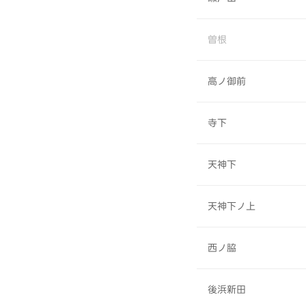
曽根
高ノ御前
寺下
天神下
天神下ノ上
西ノ脇
後浜新田