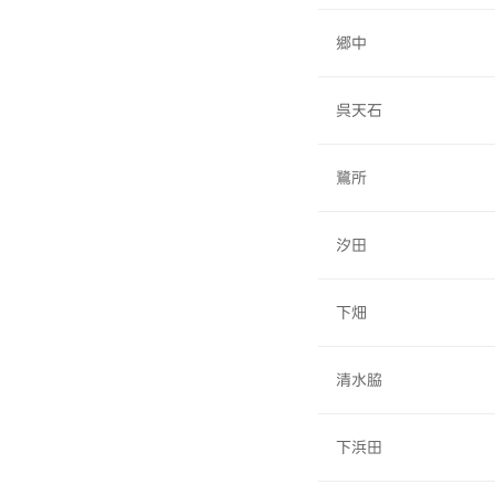
郷中
呉天石
鷺所
汐田
下畑
清水脇
下浜田