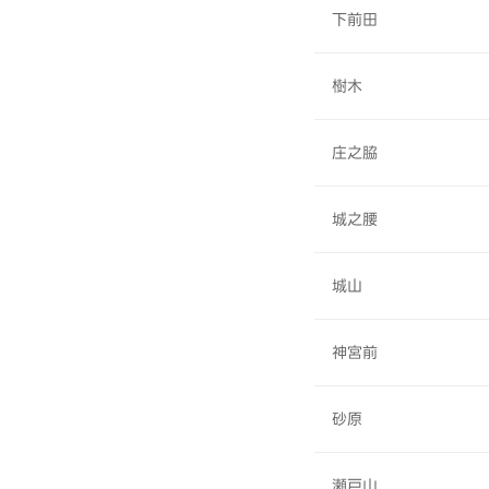
下前田
樹木
庄之脇
城之腰
城山
神宮前
砂原
瀬戸山