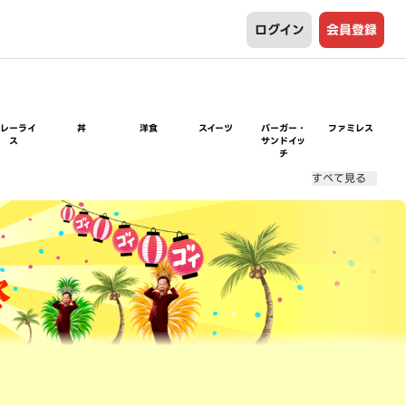
ログイン
会員登録
カレーライ
丼
洋食
スイーツ
バーガー・
ファミレス
ス
サンドイッ
チ
すべて見る