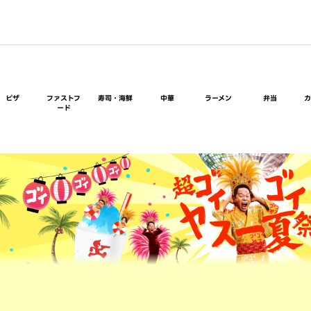
ピザ
ファストフ
寿司・海鮮
中華
ラーメン
弁当
ード