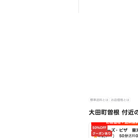
標準送料とは
お店価格とは
大田町曽根 付近
お店価格＋送料無
50%OFF
アオキーズ・ピザ 東
クーポンあり
4.2
(397)
50分
送料