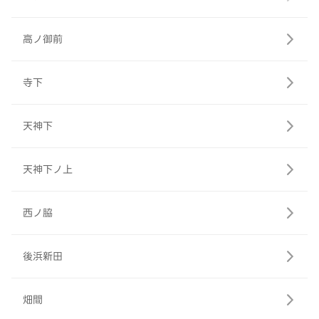
高ノ御前
寺下
天神下
天神下ノ上
西ノ脇
後浜新田
畑間