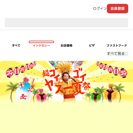
ログイン
会員登録
現在のお届け先：
すべて
インドカレー
お店価格
ピザ
ファストフード
すべて見る
超ゴイゴイヤスー夏祭