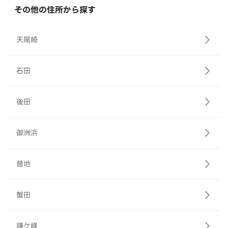
その他の住所から探す
天尾崎
石田
後田
御洲浜
替地
蟹田
鎌ケ峰