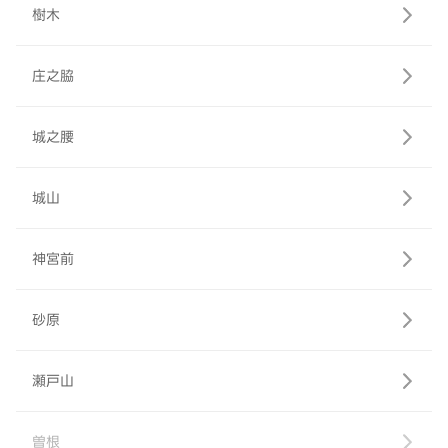
樹木
庄之脇
城之腰
城山
神宮前
砂原
瀬戸山
曽根