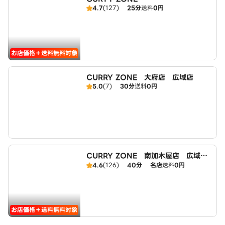
4.7
(127)
25分
送料
0円
お店価格＋送料無料対象
CURRY ZONE 大府店 広域店
5.0
(7)
30分
送料
0円
CURRY ZONE 南加木屋店 広域エ
リア
4.6
(126)
40分
名店
送料
0円
お店価格＋送料無料対象