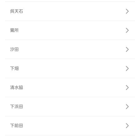
呉天石
鷺所
汐田
下畑
清水脇
下浜田
下前田