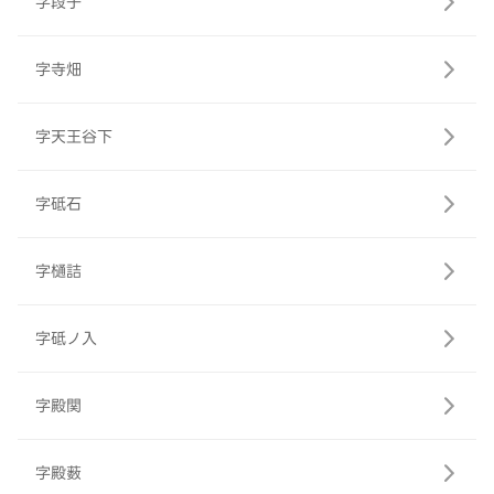
字段子
字寺畑
字天王谷下
字砥石
字樋詰
字砥ノ入
字殿関
字殿薮