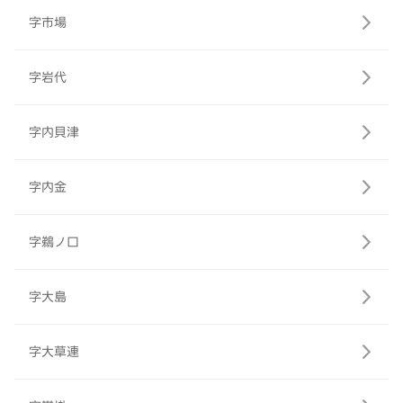
字市場
字岩代
字内貝津
字内金
字鵜ノ口
字大島
字大草連