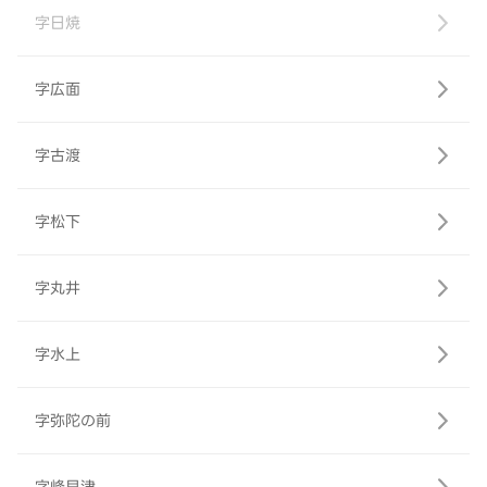
字日焼
字広面
字古渡
字松下
字丸井
字水上
字弥陀の前