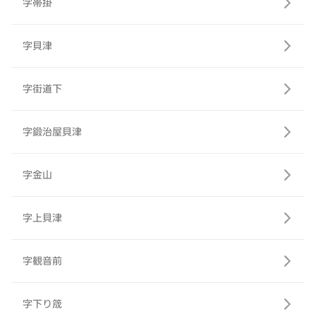
字帯掛
字貝津
字街道下
字鍛治屋貝津
字金山
字上貝津
字観音前
字下り筬