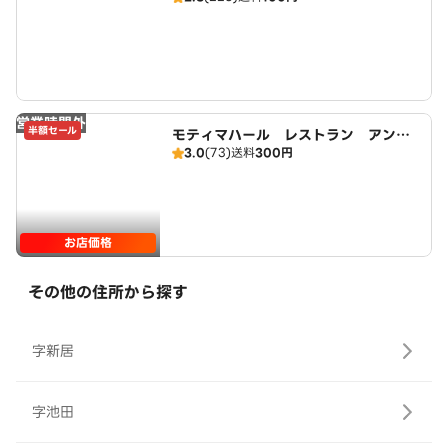
営業時間外
半額セール
モティマハール レストラン アンド
3.0
(73)
送料
300円
バー
お店価格
その他の住所から探す
字新居
字池田