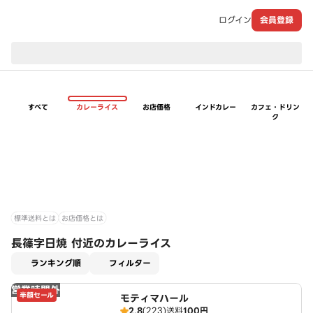
ログイン
会員登録
現在のお届け先：
すべて
カレーライス
お店価格
インドカレー
カフェ・ドリン
ク
標準送料とは
お店価格とは
長篠字日焼 付近のカレーライス
適用なし
ランキング順
フィルター
営業時間外
半額セール
モティマハール
2.8
(223)
送料
100円