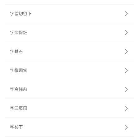
字首切谷下
字久保畑
字碁石
字権現堂
字今銭前
字三反田
字杉下