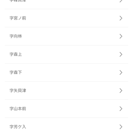
字峰貝津
字宮ノ前
字向林
字森上
字森下
字矢貝津
字山本前
字芳ケ入