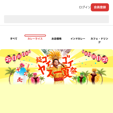
ログイン
会員登録
現在のお届け先：
すべて
カレーライス
お店価格
インドカレー
カフェ・ドリン
ク
超ゴイゴイヤスー夏祭