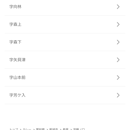
字向林
字森上
字森下
字矢貝津
字山本前
字芳ケ入
トップ
カレー
愛知県
新城市
長篠
字鵜ノ口