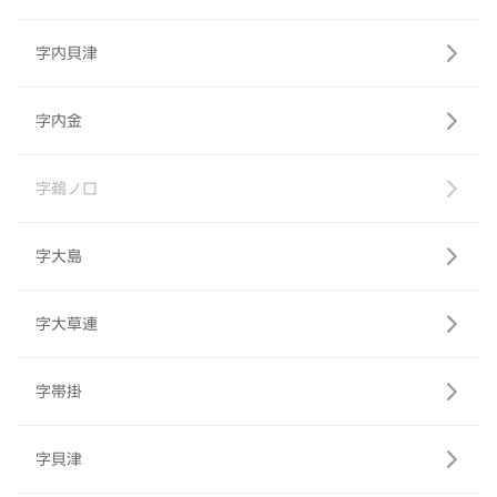
字内貝津
字内金
字鵜ノ口
字大島
字大草連
字帯掛
字貝津