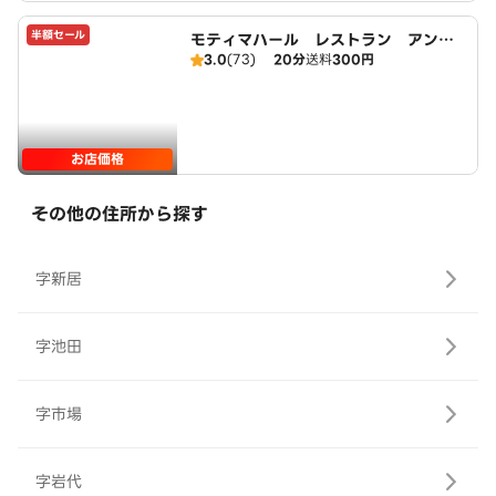
半額セール
モティマハール レストラン アンド
3.0
(73)
20分
送料
300円
バー
お店価格
その他の住所から探す
字新居
字池田
字市場
字岩代