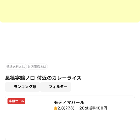
標準送料とは
お店価格とは
長篠字鵜ノ口 付近のカレーライス
適用なし
ランキング順
フィルター
半額セール
モティマハール
2.8
(223)
20分
送料
100円