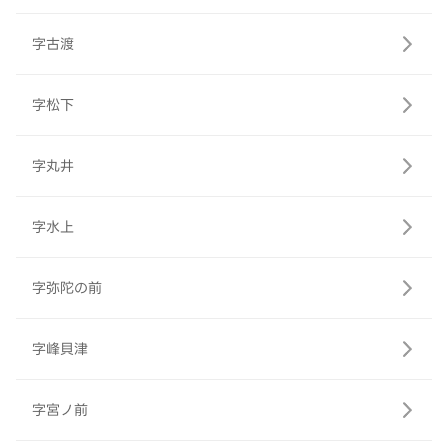
字古渡
字松下
字丸井
字水上
字弥陀の前
字峰貝津
字宮ノ前