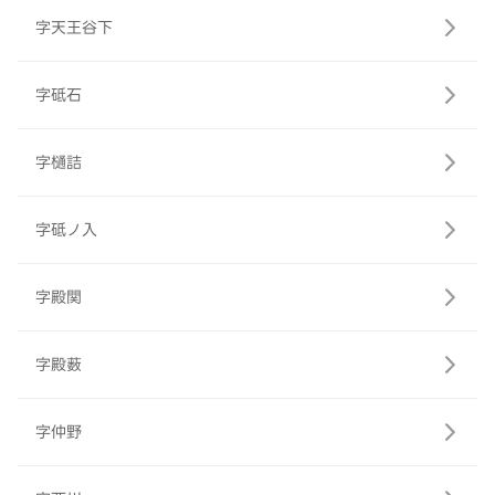
字天王谷下
字砥石
字樋詰
字砥ノ入
字殿関
字殿薮
字仲野