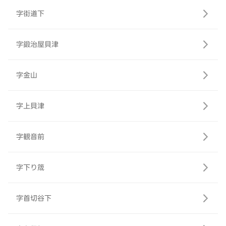
字街道下
字鍛治屋貝津
字金山
字上貝津
字観音前
字下り筬
字首切谷下