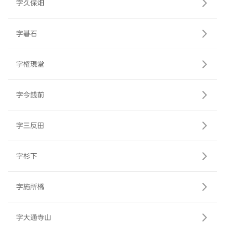
字久保畑
字碁石
字権現堂
字今銭前
字三反田
字杉下
字施所橋
字大通寺山