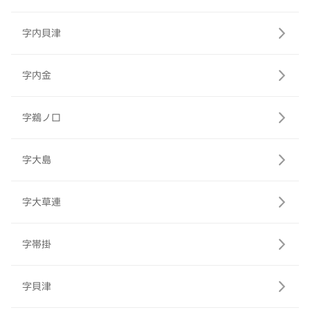
字内貝津
字内金
字鵜ノ口
字大島
字大草連
字帯掛
字貝津