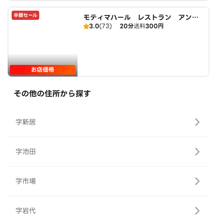
半額セール
モティマハール レストラン アンド
3.0
(73)
20分
送料
300円
バー
お店価格
その他の住所から探す
字新居
字池田
字市場
字岩代