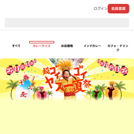
ログイン
会員登録
現在のお届け先：
すべて
カレーライス
お店価格
インドカレー
カフェ・ドリン
ク
超ゴイゴイヤスー夏祭