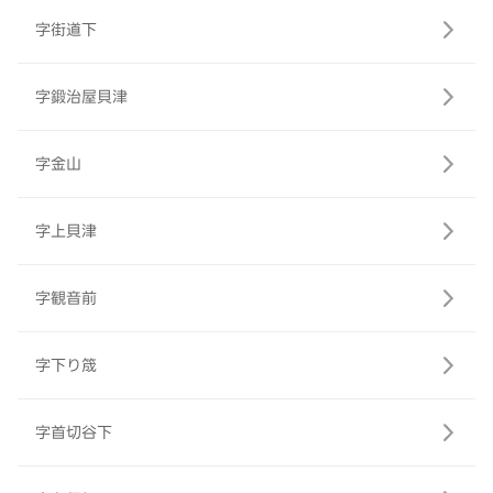
字街道下
字鍛治屋貝津
字金山
字上貝津
字観音前
字下り筬
字首切谷下