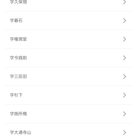
字久保畑
字碁石
字権現堂
字今銭前
字三反田
字杉下
字施所橋
字大通寺山