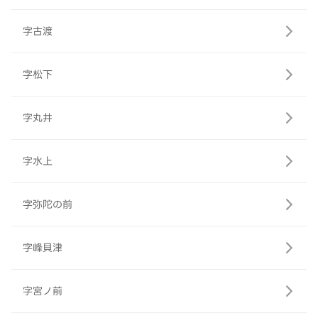
字古渡
字松下
字丸井
字水上
字弥陀の前
字峰貝津
字宮ノ前