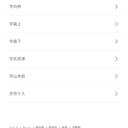
字向林
字森上
字森下
字矢貝津
字山本前
字芳ケ入
トップ
カレー
愛知県
新城市
長篠
字殿関