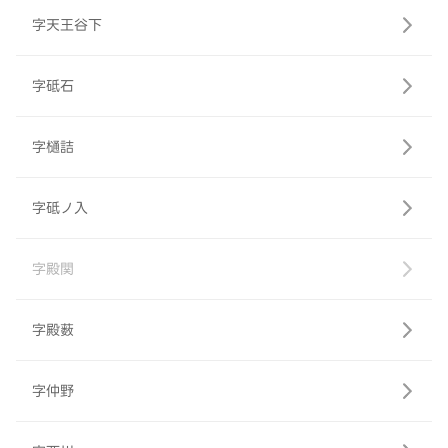
字天王谷下
字砥石
字樋詰
字砥ノ入
字殿関
字殿薮
字仲野