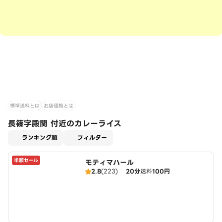
標準送料とは
お店価格とは
長篠字殿関 付近のカレーライス
適用なし
ランキング順
フィルター
半額セール
モティマハール
2.8
(223)
20分
送料
100円