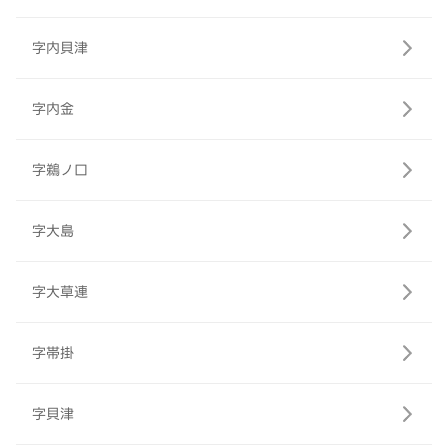
字内貝津
字内金
字鵜ノ口
字大島
字大草連
字帯掛
字貝津