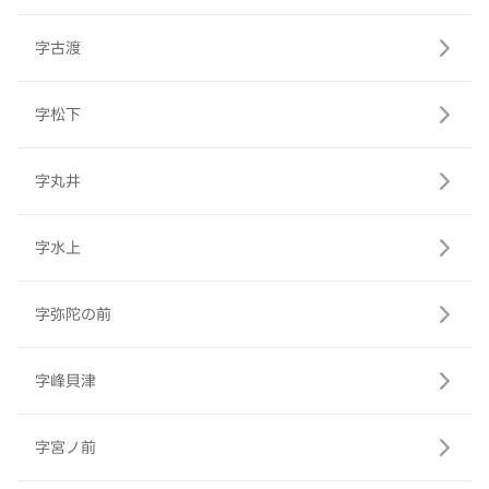
字古渡
字松下
字丸井
字水上
字弥陀の前
字峰貝津
字宮ノ前