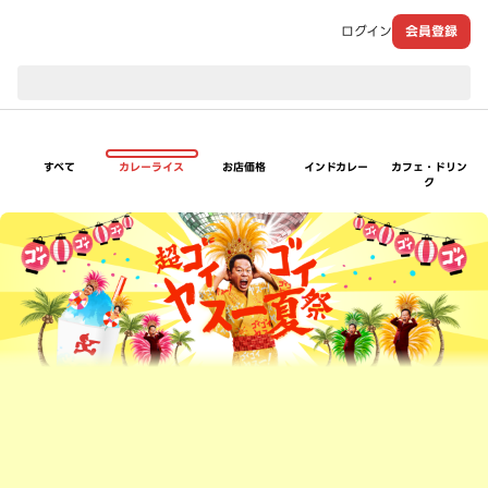
ログイン
会員登録
現在のお届け先：
すべて
カレーライス
お店価格
インドカレー
カフェ・ドリン
ク
超ゴイゴイヤスー夏祭