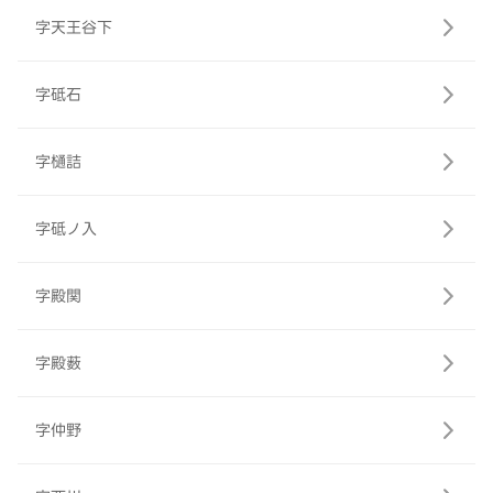
字天王谷下
字砥石
字樋詰
字砥ノ入
字殿関
字殿薮
字仲野