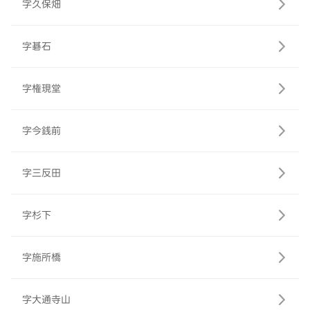
字久保畑
字碁石
字権現堂
字今銭前
字三反田
字杉下
字施所橋
字大通寺山