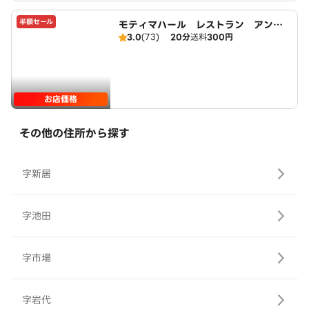
半額セール
モティマハール レストラン アンド
3.0
(73)
20分
送料
300円
バー
お店価格
その他の住所から探す
字新居
字池田
字市場
字岩代