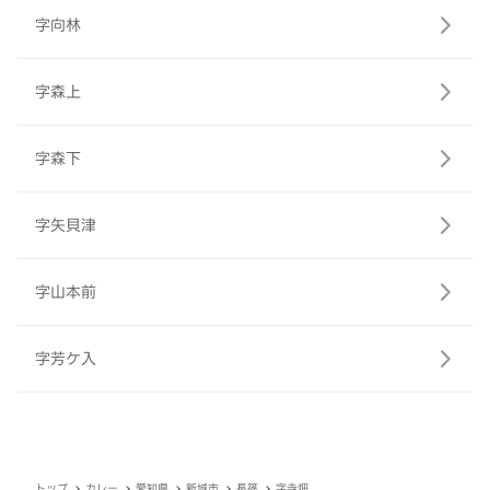
字向林
字森上
字森下
字矢貝津
字山本前
字芳ケ入
トップ
カレー
愛知県
新城市
長篠
字寺畑