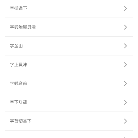
字街道下
字鍛治屋貝津
字金山
字上貝津
字観音前
字下り筬
字首切谷下