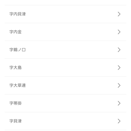
字内貝津
字内金
字鵜ノ口
字大島
字大草連
字帯掛
字貝津