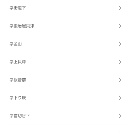
字街道下
字鍛治屋貝津
字金山
字上貝津
字観音前
字下り筬
字首切谷下