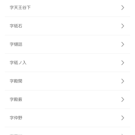
字天王谷下
字砥石
字樋詰
字砥ノ入
字殿関
字殿薮
字仲野