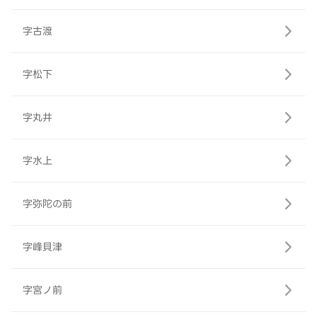
字古渡
字松下
字丸井
字水上
字弥陀の前
字峰貝津
字宮ノ前