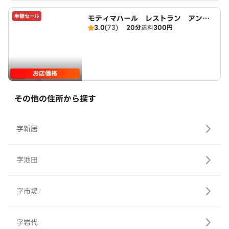
半額セール
モティマハール レストラン アンド
3.0
(73)
20分
送料
300円
バー
お店価格
その他の住所から探す
字新居
字池田
字市場
字岩代