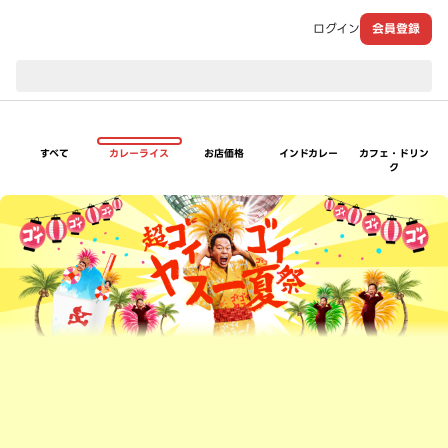
ログイン
会員登録
現在のお届け先：
すべて
カレーライス
お店価格
インドカレー
カフェ・ドリン
ク
超ゴイゴイヤスー夏祭