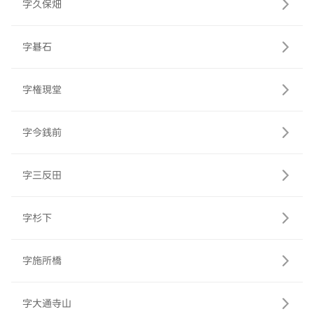
字久保畑
字碁石
字権現堂
字今銭前
字三反田
字杉下
字施所橋
字大通寺山