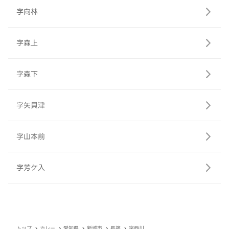
字向林
字森上
字森下
字矢貝津
字山本前
字芳ケ入
トップ
カレー
愛知県
新城市
長篠
字西川