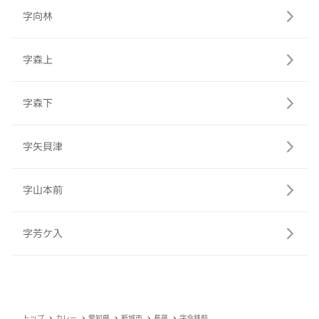
字向林
字森上
字森下
字矢貝津
字山本前
字芳ケ入
トップ
カレー
愛知県
新城市
長篠
字今銭前