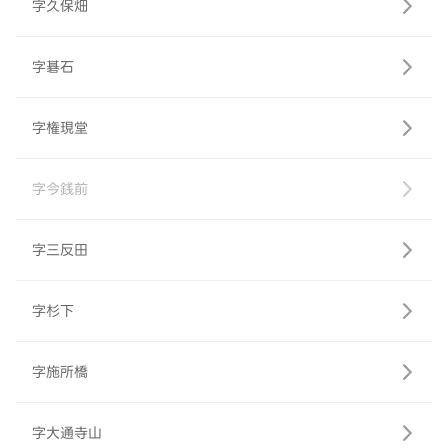
字久保畑
字碁石
字権現堂
字今銭前
字三反田
字杉下
字施所橋
字大通寺山