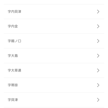
字内貝津
字内金
字鵜ノ口
字大島
字大草連
字帯掛
字貝津