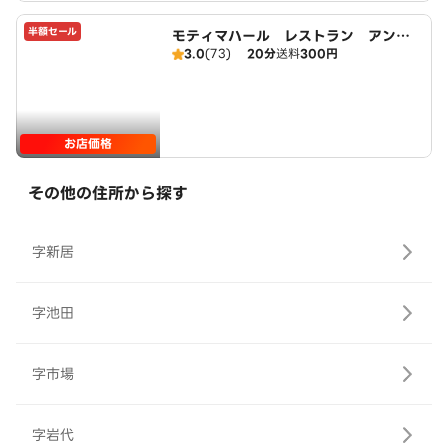
半額セール
モティマハール レストラン アンド
3.0
(73)
20分
送料
300円
バー
お店価格
その他の住所から探す
字新居
字池田
字市場
字岩代