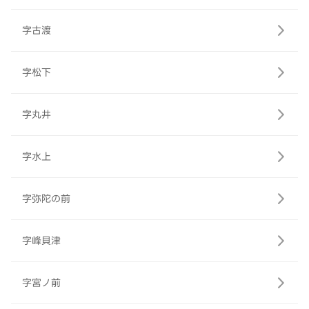
字古渡
字松下
字丸井
字水上
字弥陀の前
字峰貝津
字宮ノ前