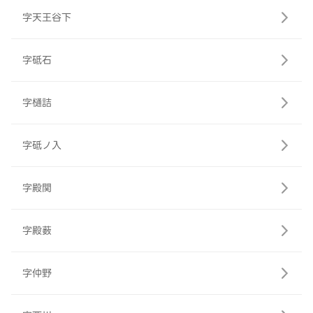
字天王谷下
字砥石
字樋詰
字砥ノ入
字殿関
字殿薮
字仲野