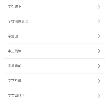
字街道下
字鍛治屋貝津
字金山
字上貝津
字観音前
字下り筬
字首切谷下