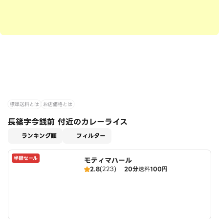
標準送料とは
お店価格とは
長篠字今銭前 付近のカレーライス
適用なし
ランキング順
フィルター
半額セール
モティマハール
2.8
(223)
20分
送料
100円