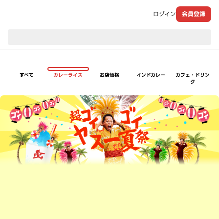
ログイン
会員登録
現在のお届け先：
すべて
カレーライス
お店価格
インドカレー
カフェ・ドリン
ク
超ゴイゴイヤスー夏祭