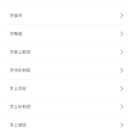
字後埣
字梅堀
字御上新田
字沖砂利前
字上浮足
字上砂利田
字上塚田