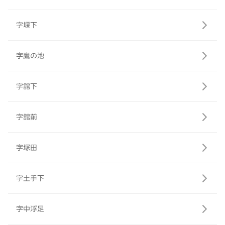
字堰下
字鷹の池
字舘下
字舘前
字塚田
字土手下
字中浮足