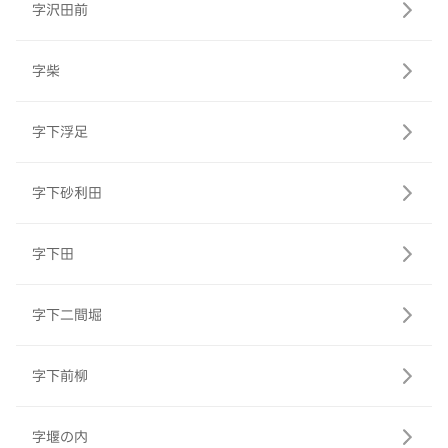
字沢田前
字柴
字下浮足
字下砂利田
字下田
字下二間堀
字下前柳
字堰の内