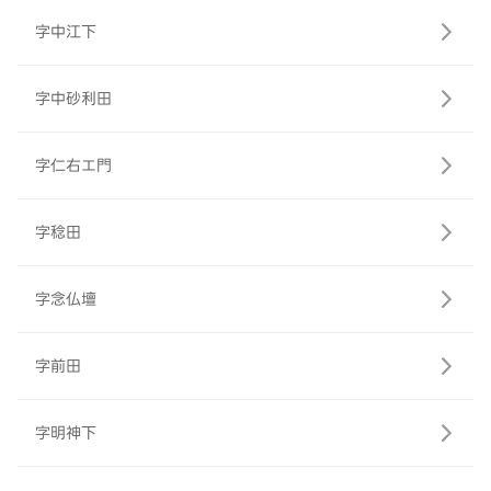
字中江下
字中砂利田
字仁右エ門
字稔田
字念仏壇
字前田
字明神下