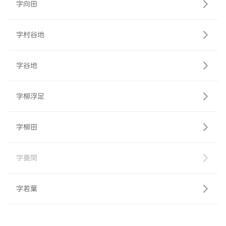
字向田
字村谷地
字谷地
字柳浮足
字柳田
字養閑
字若葉