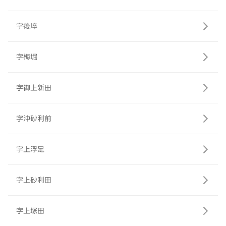
字後埣
字梅堀
字御上新田
字沖砂利前
字上浮足
字上砂利田
字上塚田