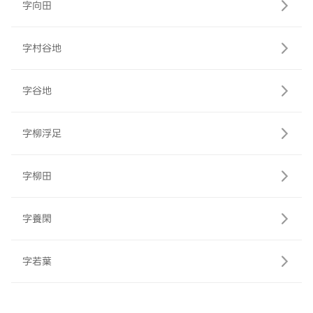
字向田
字村谷地
字谷地
字柳浮足
字柳田
字養閑
字若葉