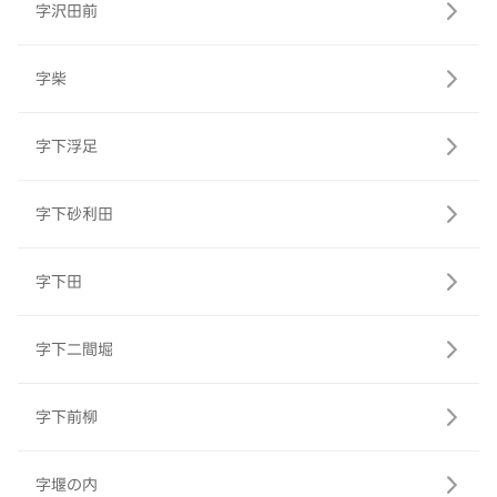
字沢田前
字柴
字下浮足
字下砂利田
字下田
字下二間堀
字下前柳
字堰の内