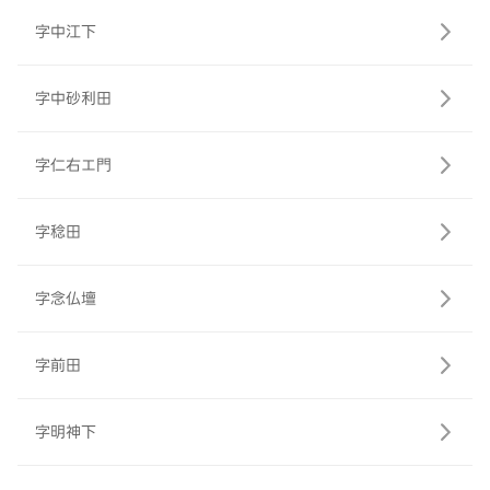
字中江下
字中砂利田
字仁右エ門
字稔田
字念仏壇
字前田
字明神下