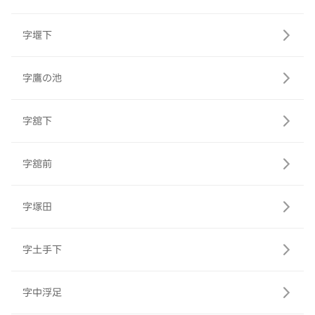
字堰下
字鷹の池
字舘下
字舘前
字塚田
字土手下
字中浮足