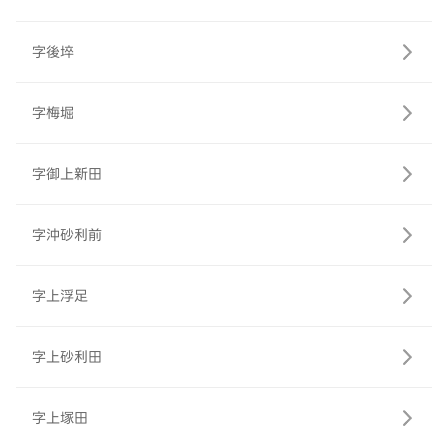
字後埣
字梅堀
字御上新田
字沖砂利前
字上浮足
字上砂利田
字上塚田