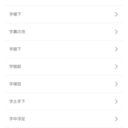
字堰下
字鷹の池
字舘下
字舘前
字塚田
字土手下
字中浮足