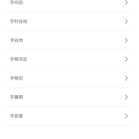
字向田
字村谷地
字谷地
字柳浮足
字柳田
字養閑
字若葉