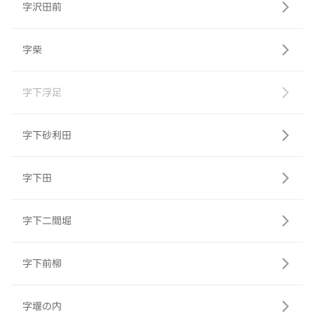
字沢田前
字柴
字下浮足
字下砂利田
字下田
字下二間堀
字下前柳
字堰の内