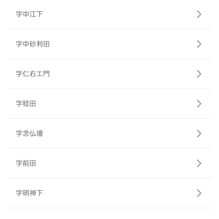
字中江下
字中砂利田
字仁右エ門
字稔田
字念仏壇
字前田
字明神下