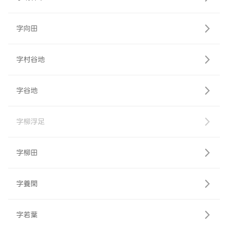
字向田
字村谷地
字谷地
字柳浮足
字柳田
字養閑
字若葉