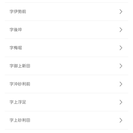
字伊勢前
字後埣
字梅堀
字御上新田
字沖砂利前
字上浮足
字上砂利田