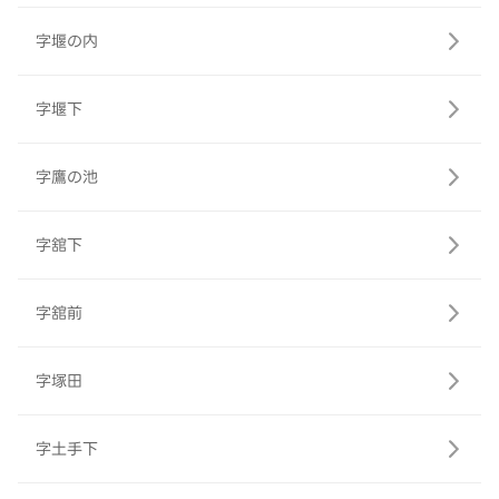
字堰の内
字堰下
字鷹の池
字舘下
字舘前
字塚田
字土手下