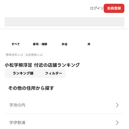
ログイン
会員登録
現在のお届け先：
すべて
寿司・海鮮
弁当
丼
標準送料とは
お店価格とは
小松字柳浮足 付近の店舗ランキング
適用なし
ランキング順
フィルター
その他の住所から探す
字池の内
字伊勢浦