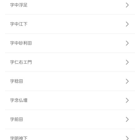
字中浮足
字中江下
字中砂利田
字仁右エ門
字稔田
字念仏壇
字前田
字明神下