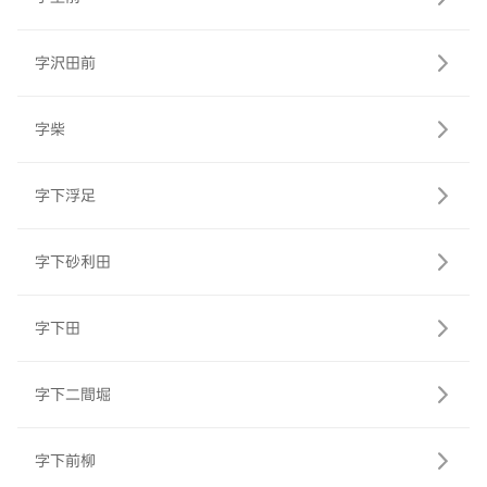
字沢田前
字柴
字下浮足
字下砂利田
字下田
字下二間堀
字下前柳