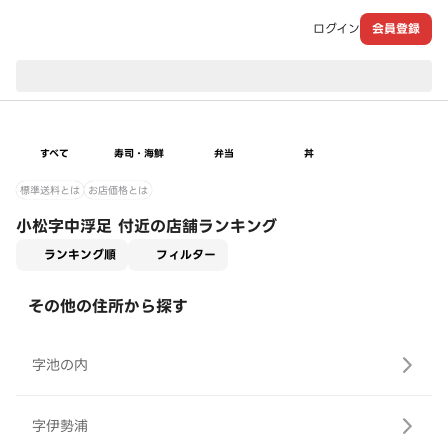
ログイン
会員登録
現在のお届け先：
すべて
寿司・海鮮
弁当
丼
標準送料とは
お店価格とは
小松字中浮足 付近の店舗ランキング
適用なし
ランキング順
フィルター
その他の住所から探す
字池の内
字伊勢浦