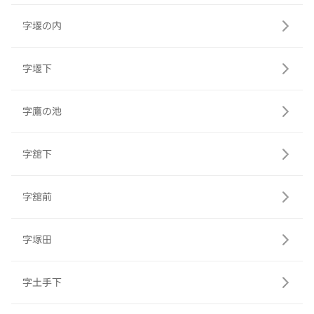
字堰の内
字堰下
字鷹の池
字舘下
字舘前
字塚田
字土手下