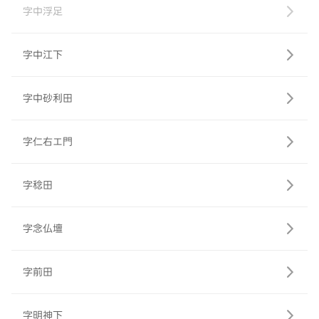
字中浮足
字中江下
字中砂利田
字仁右エ門
字稔田
字念仏壇
字前田
字明神下