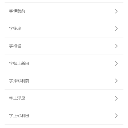
字伊勢前
字後埣
字梅堀
字御上新田
字沖砂利前
字上浮足
字上砂利田