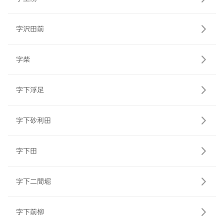
字沢田前
字柴
字下浮足
字下砂利田
字下田
字下二間堀
字下前柳