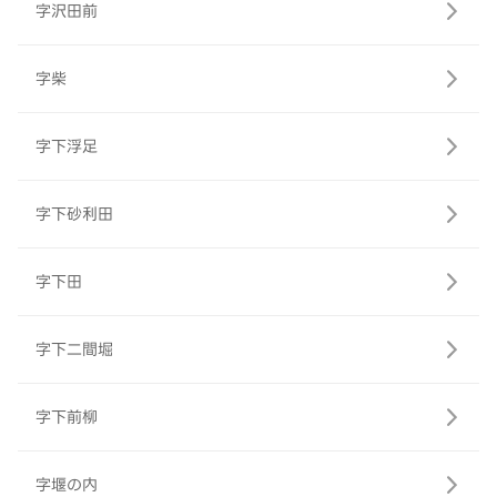
字沢田前
字柴
字下浮足
字下砂利田
字下田
字下二間堀
字下前柳
字堰の内