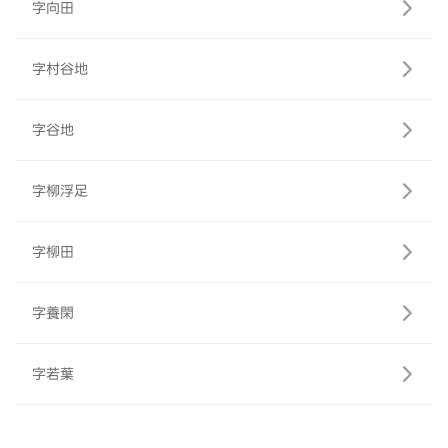
字向田
字村谷地
字谷地
字柳浮足
字柳田
字養閑
字若葉