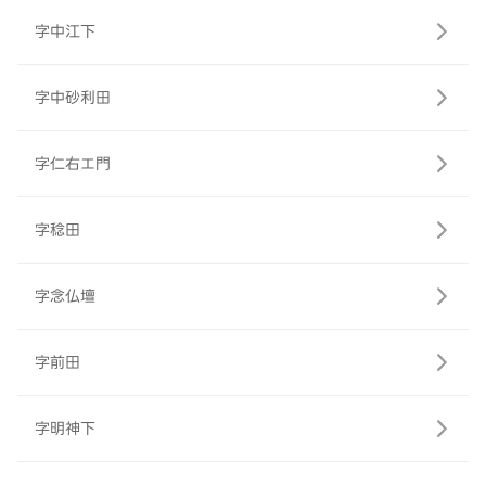
字中江下
字中砂利田
字仁右エ門
字稔田
字念仏壇
字前田
字明神下