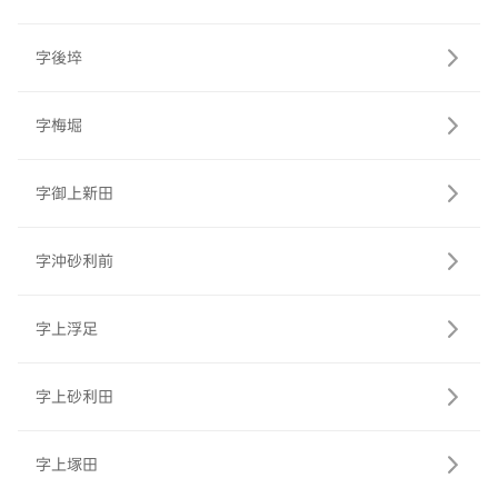
字後埣
字梅堀
字御上新田
字沖砂利前
字上浮足
字上砂利田
字上塚田