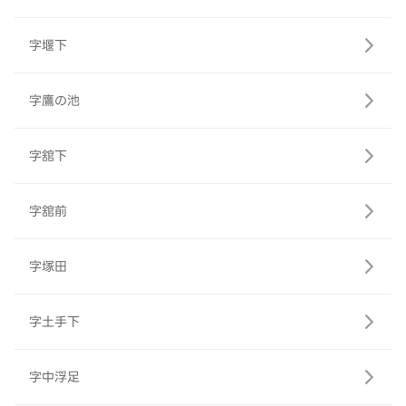
字堰下
字鷹の池
字舘下
字舘前
字塚田
字土手下
字中浮足