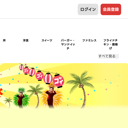
ログイン
会員登録
丼
洋食
スイーツ
バーガー・
ファミレス
フライドチ
サンドイッ
キン・唐揚
チ
げ
すべて見る