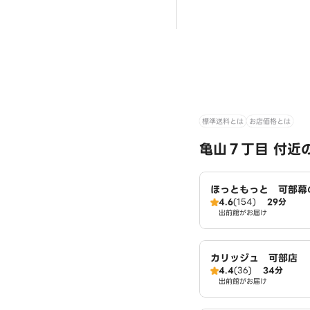
標準送料とは
お店価格とは
亀山７丁目 付近
ほっともっと 可部幕
4.6
(154)
29分
出前館がお届け
カリッジュ 可部店
4.4
(36)
34分
出前館がお届け