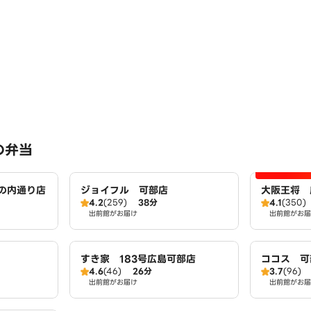
の弁当
の内通り店
ジョイフル 可部店
大阪王将 
4.2
(259)
38分
4.1
(350)
出前館がお届け
出前館がお届
すき家 183号広島可部店
ココス 可
4.6
(46)
26分
3.7
(96)
出前館がお届け
出前館がお届