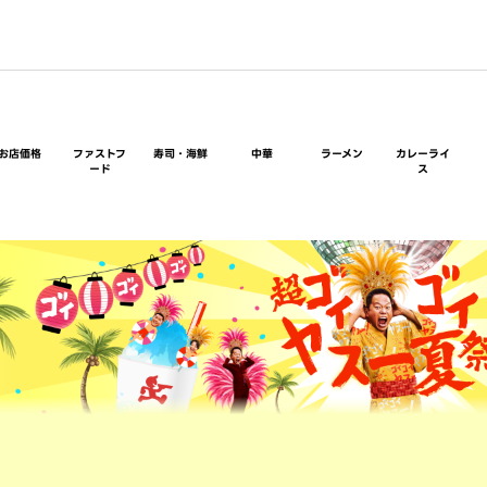
お店価格
ファストフ
寿司・海鮮
中華
ラーメン
カレーライ
ード
ス