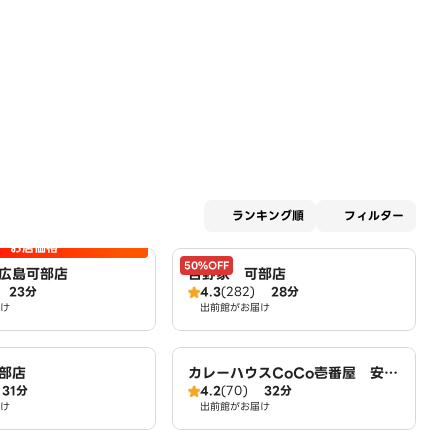
適用な
ランキング順
フィルター
お店価格
50%OFF
広島可部店
吉野家 可部店
23分
4.3
(282)
28分
け
出前館がお届け
部店
カレーハウスCoCo壱番屋 安佐
31分
4.2
(70)
32分
北区可部店（SD）
け
出前館がお届け