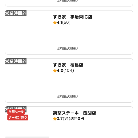
出前館がお届け
営業時間外
すき家 宇治東IC店
4.1
(50)
出前館がお届け
営業時間外
すき家 槙島店
4.0
(104)
出前館がお届け
営業時間外
半額セール
突撃ステーキ 醍醐店
クーポンあり
3.7
(91)
送料
0円