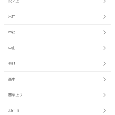
段ノ上
出口
中筋
中山
逃谷
西中
西隼上り
羽戸山