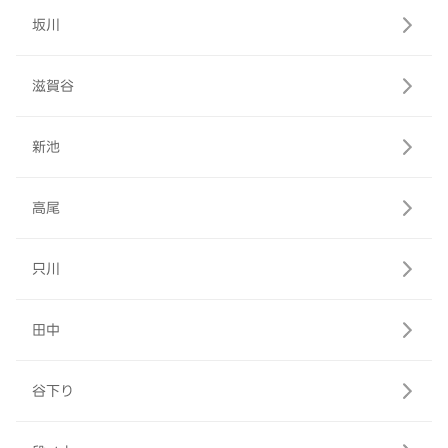
坂川
滋賀谷
新池
高尾
只川
田中
谷下り