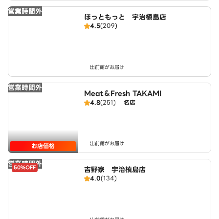
営業時間外
ほっともっと 宇治槇島店
4.5
(209)
出前館がお届け
営業時間外
Meat＆Fresh TAKAMI
4.8
(251)
名店
出前館がお届け
お店価格
営業時間外
50%OFF
吉野家 宇治槙島店
4.0
(134)