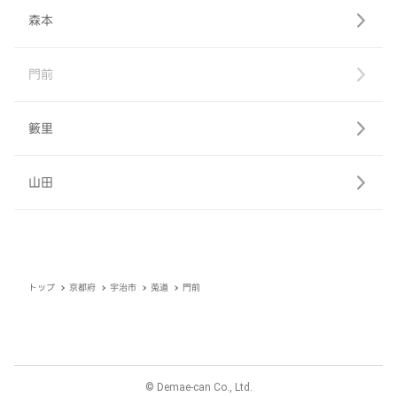
森本
門前
籔里
山田
トップ
京都府
宇治市
莵道
門前
© Demae-can Co., Ltd.