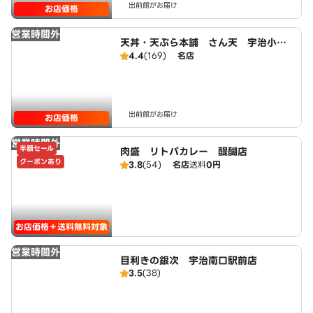
出前館がお届け
お店価格
営業時間外
天丼・天ぷら本舗 さん天 宇治小倉
店
4.4
(169)
名店
出前館がお届け
お店価格
営業時間外
半額セール
肉盛 リトパカレー 醍醐店
クーポンあり
3.8
(54)
名店
送料
0円
お店価格＋送料無料対象
営業時間外
目利きの銀次 宇治南口駅前店
3.5
(38)