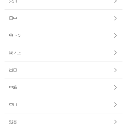
只川
田中
谷下り
段ノ上
出口
中筋
中山
逃谷