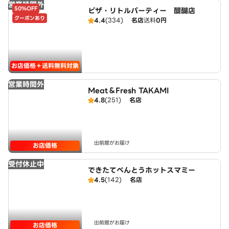
営業時間外
50%OFF
ピザ・リトルパーティー 醍醐店
クーポンあり
4.4
(334)
名店
送料
0円
お店価格＋送料無料対象
営業時間外
Meat＆Fresh TAKAMI
4.8
(251)
名店
出前館がお届け
お店価格
受付休止中
できたてべんとうホットスマミー
4.5
(142)
名店
出前館がお届け
お店価格