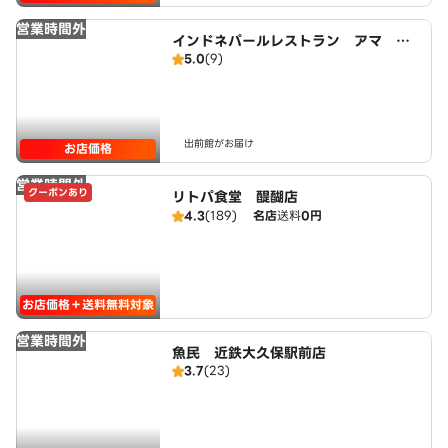
営業時間外
インドネパールレストラン アマ Aa
5.0
(9)
ma
出前館がお届け
お店価格
営業時間外
クーポンあり
リトパ食堂 醍醐店
4.3
(189)
名店
送料
0円
お店価格＋送料無料対象
営業時間外
魚民 近鉄大久保駅前店
3.7
(23)