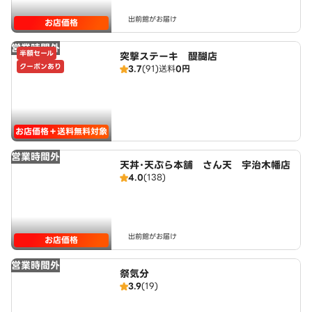
出前館がお届け
お店価格
営業時間外
半額セール
突撃ステーキ 醍醐店
クーポンあり
3.7
(91)
送料
0円
お店価格＋送料無料対象
営業時間外
天丼･天ぷら本舗 さん天 宇治木幡店
4.0
(138)
出前館がお届け
お店価格
営業時間外
祭気分
3.9
(19)