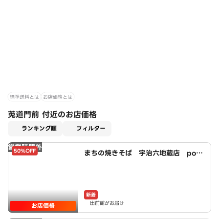
標準送料とは
お店価格とは
莵道門前 付近のお店価格
適用なし
ランキング順
フィルター
営業時間外
50%OFF
まちの焼きそば 宇治六地蔵店 pow
ered by LAWSON
新着
出前館がお届け
お店価格