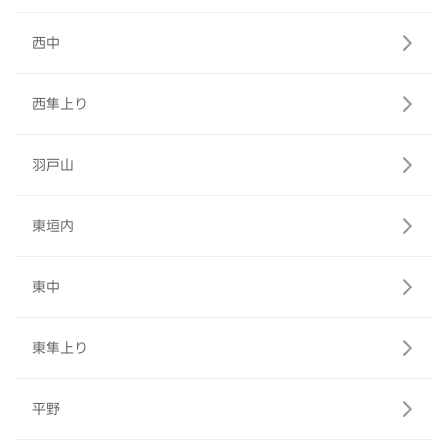
西中
西隼上り
羽戸山
東垣内
東中
東隼上り
平野