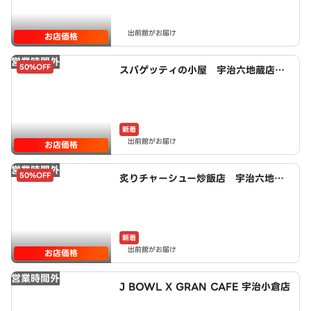
出前館がお届け
お店価格
営業時間外
50%OFF
スパゲッティの小屋 宇治六地蔵店 p
owered by LAWSON
新着
出前館がお届け
お店価格
営業時間外
50%OFF
炙りチャーシュー炒飯店 宇治六地蔵
店 powered by LAWSON
新着
出前館がお届け
お店価格
営業時間外
J BOWL X GRAN CAFE 宇治小倉店