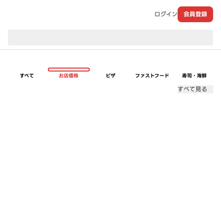
ログイン
会員登録
現在のお届け先：
すべて
お店価格
ピザ
ファストフード
寿司・海鮮
すべて見る