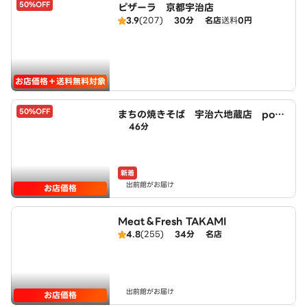
50%OFF
ピザーラ 京都宇治店
3.9
(207)
30分
名店
送料
0円
お店価格＋送料無料対象
50%OFF
まちの焼きそば 宇治六地蔵店 pow
46分
ered by LAWSON
新着
出前館がお届け
お店価格
Meat＆Fresh TAKAMI
4.8
(255)
34分
名店
出前館がお届け
お店価格