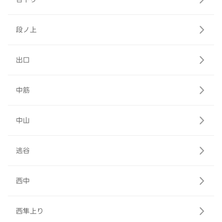
段ノ上
出口
中筋
中山
逃谷
西中
西隼上り