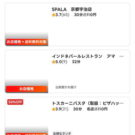
SPALA 京都宇治店
3.7
(65)
30分
送料
0円
お店価格＋送料無料対象
インドネパールレストラン アマ Aa
5.0
(9)
32分
ma
出前館がお届け
お店価格
50%OFF
トスカーニパスタ（取扱：ピザハット
宇治小倉店）
3.9
(21)
30分
名店
送料
0円
お得なランチ