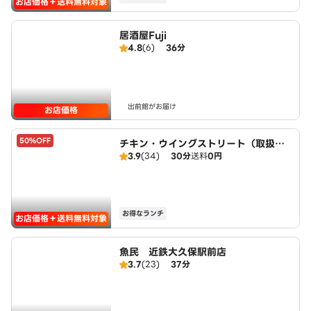
お店価格＋送料無料対象
居酒屋Fuji
4.8
(6)
36分
出前館がお届け
お店価格
50%OFF
チキン・ウイングストリート（取扱：
3.9
(34)
30分
送料
0円
ピザハット宇治小倉店）
お得なランチ
お店価格＋送料無料対象
魚民 近鉄大久保駅前店
3.7
(23)
37分