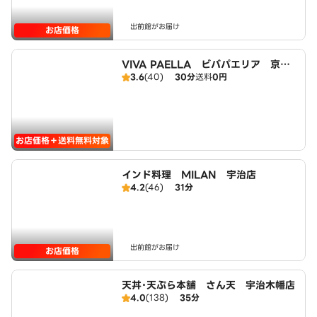
出前館がお届け
お店価格
VIVA PAELLA ビバパエリア 京都
3.6
(40)
30分
送料
0円
宇治店
お店価格＋送料無料対象
インド料理 MILAN 宇治店
4.2
(46)
31分
出前館がお届け
お店価格
天丼･天ぷら本舗 さん天 宇治木幡店
4.0
(138)
35分