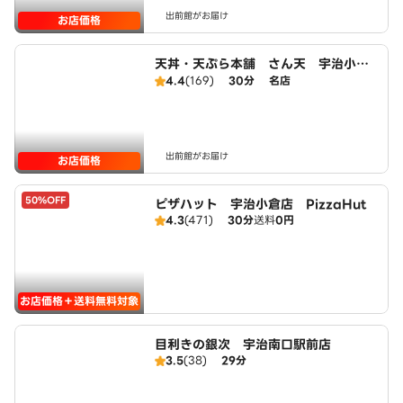
出前館がお届け
お店価格
天丼・天ぷら本舗 さん天 宇治小倉
店
4.4
(169)
30分
名店
出前館がお届け
お店価格
50%OFF
ピザハット 宇治小倉店 PizzaHut
4.3
(471)
30分
送料
0円
お店価格＋送料無料対象
目利きの銀次 宇治南口駅前店
3.5
(38)
29分