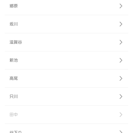
郷原
坂川
滋賀谷
新池
高尾
只川
田中
谷下り