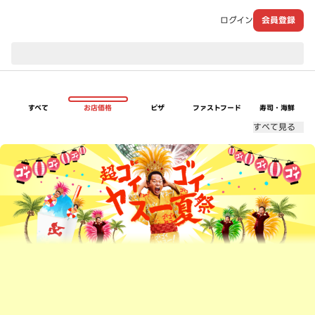
ログイン
会員登録
現在のお届け先：
すべて
お店価格
ピザ
ファストフード
寿司・海鮮
すべて見る
超ゴイゴイヤスー夏祭