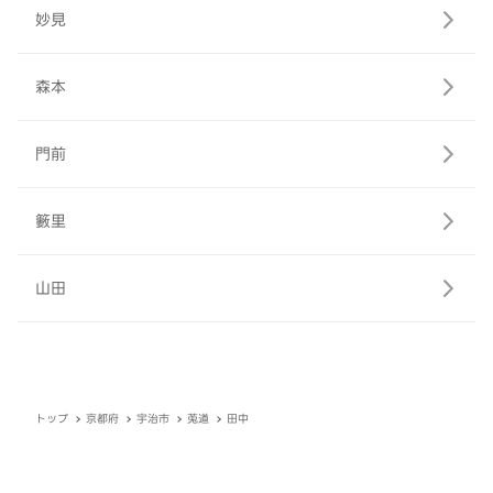
妙見
森本
門前
籔里
山田
トップ
京都府
宇治市
莵道
田中