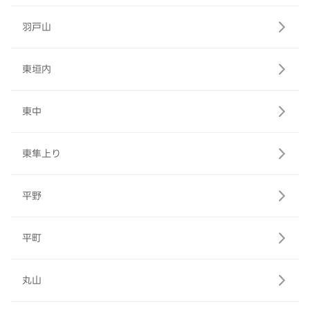
羽戸山
東垣内
東中
東隼上り
平野
平町
丸山