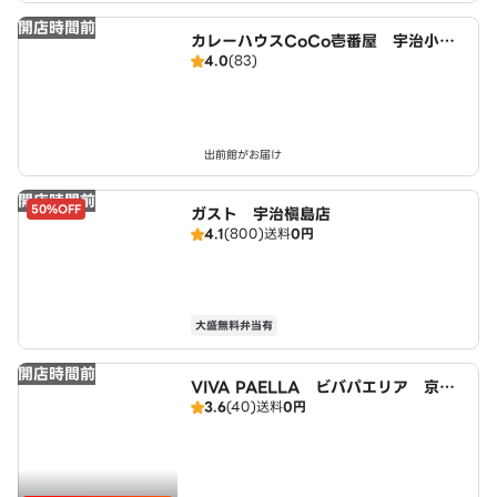
開店時間前
カレーハウスCoCo壱番屋 宇治小倉
4.0
(83)
店（SD）
出前館がお届け
開店時間前
50%OFF
ガスト 宇治槇島店
4.1
(800)
送料
0円
大盛無料弁当有
開店時間前
VIVA PAELLA ビバパエリア 京都
3.6
(40)
送料
0円
宇治店