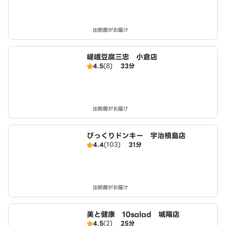
出前館がお届け
嵯峨豆腐三忠 小倉店
4.5
(8)
33分
出前館がお届け
びっくりドンキー 宇治槙島店
4.4
(103)
31分
出前館がお届け
美と健康 10salad 城陽店
4.5
(2)
25分