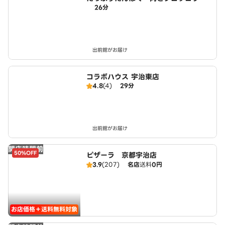
26分
生活 城陽店
出前館がお届け
コラボハウス 宇治東店
4.8
(4)
29分
出前館がお届け
開店時間前
50%OFF
ピザーラ 京都宇治店
3.9
(207)
名店
送料
0円
お店価格＋送料無料対象