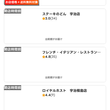
お店価格＋送料無料対象
開店時間前
ステーキのどん 宇治店
3.0
(34)
出前館がお届け
開店時間前
フレンチ・イタリアン・レストラン
4.8
(35)
すわん
出前館がお届け
開店時間前
ロイヤルホスト 宇治槇島店
4.4
(9)