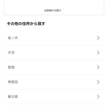
出前館がお届け
その他の住所から探す
老ノ木
大池
奥畑
神楽田
春日森