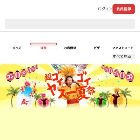
ログイン
会員登録
現在のお届け先：
すべて
洋食
お店価格
ピザ
ファストフード
すべて見る
超ゴイゴイヤスー夏祭