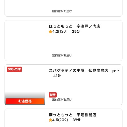
出前館がお届け
ほっともっと 宇治戸ノ内店
4.2
(120)
25分
出前館がお届け
50%OFF
スパゲッティの小屋 伏見向島店 po
41分
wered by LAWSON
新着
出前館がお届け
お店価格
ほっともっと 宇治槇島店
4.5
(209)
39分