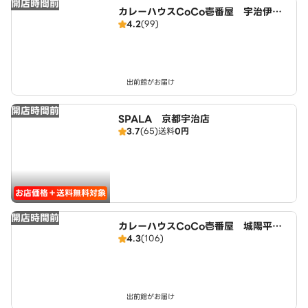
開店時間前
カレーハウスCoCo壱番屋 宇治伊勢
4.2
(99)
田店（SD）
出前館がお届け
開店時間前
SPALA 京都宇治店
3.7
(65)
送料
0円
お店価格＋送料無料対象
開店時間前
カレーハウスCoCo壱番屋 城陽平川
4.3
(106)
店（SD）
出前館がお届け