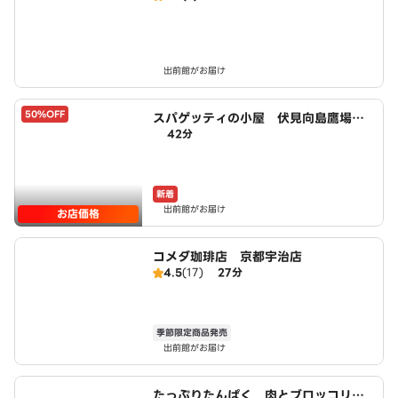
出前館がお届け
50%OFF
スパゲッティの小屋 伏見向島鷹場町
42分
店 powered by LAWSON
新着
出前館がお届け
お店価格
コメダ珈琲店 京都宇治店
4.5
(17)
27分
季節限定商品発売
出前館がお届け
たっぷりたんぱく 肉とブロッコリー