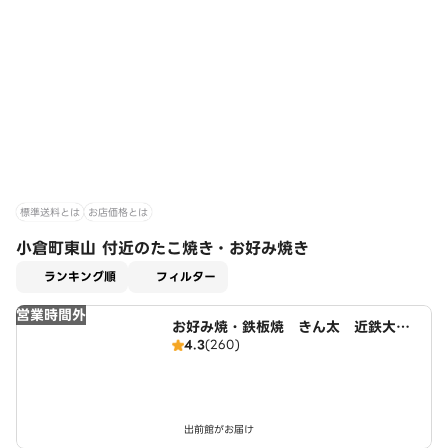
標準送料とは
お店価格とは
小倉町東山 付近のたこ焼き・お好み焼き
適用なし
ランキング順
フィルター
営業時間外
お好み焼・鉄板焼 きん太 近鉄大久
4.3
(260)
保店
出前館がお届け