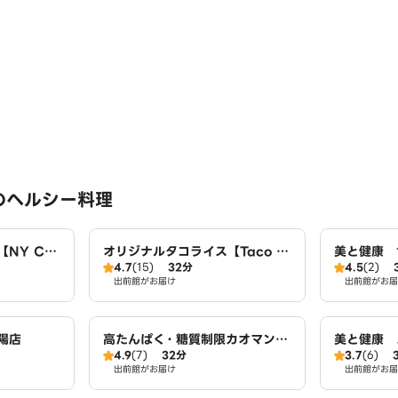
のヘルシー料理
NY CHI
オリジナルタコライス【Taco fe
美と健康 1
4.7
(15)
32分
4.5
(2)
伏見向島店
liz】 伏見向島店
出前館がお届け
出前館がお届
陽店
高たんぱく・糖質制限カオマンガ
美と健康
4.9
(7)
32分
3.7
(6)
イ 東京鶏飯食堂 伏見向島店
伏見向島店
出前館がお届け
出前館がお届