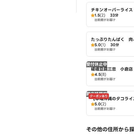
チキンオーバーライス【
1.5
(2)
33分
CKEN STAND】 
出前館がお届け
たっぷりたんぱく 肉
5.0
(1)
30分
リー生活 伏見向島店
出前館がお届け
受付休止中
嵯峨豆腐三忠 小倉店
4.5
(8)
出前館がお届け
開店時間前
クーポンあり
【本場沖縄のタコライス
5.0
(2)
ACORICE HOUSE
出前館がお届け
島東定請店
その他の住所から