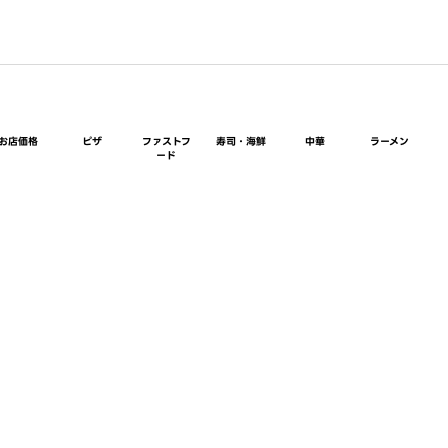
お店価格
ピザ
ファストフ
寿司・海鮮
中華
ラーメン
ード