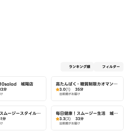
適用な
ランキング順
フィルター
0salad 城陽店
高たんぱく・糖質制限カオマンガ
33分
3.0
(1)
35分
イ 東京鶏飯食堂 城陽店
け
出前館がお届け
 スムージースタイル
毎日健康！スムージー生活 城陽
31分
3.3
(3)
33分
店
け
出前館がお届け