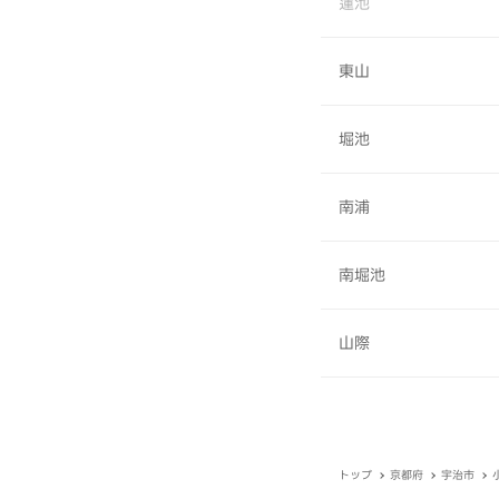
蓮池
東山
堀池
南浦
南堀池
山際
トップ
京都府
宇治市