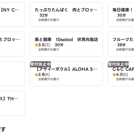
NY CHI
たっぷりたんぱく 肉とブロッコ
毎日健康！
32分
30分
城陽店
リー生活 城陽店
向島店
出前館がお届け
出前館がお届
とブロッコ
美と健康 10salad 伏見向島店
フルーツた
3.0
(3)
30分
38分
～ワイキキ
出前館がお届け
出前館がお届
店
受付休止中
受付休止中
【アサイーボウル】ALOHA SP
C＆C CA
2.8
(4)
4.0
(6)
OON～Acai bowl cafe～ 近
出前館がお届け
出前館がお届
鉄小倉駅西店
】THE T
 伏見区向
探す