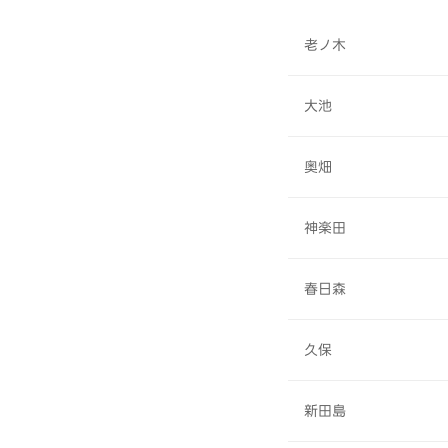
老ノ木
大池
奥畑
神楽田
春日森
久保
新田島