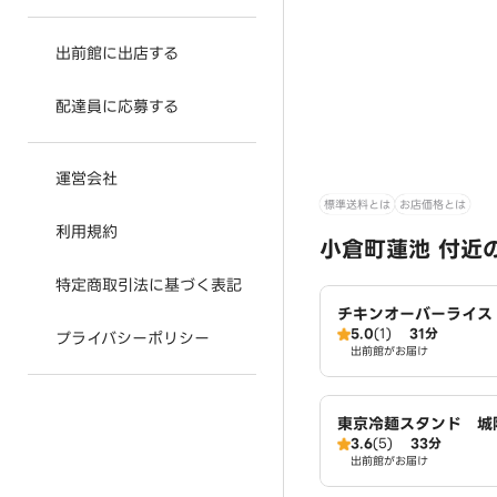
出前館に出店する
配達員に応募する
運営会社
標準送料とは
お店価格とは
利用規約
小倉町蓮池 付近
特定商取引法に基づく表記
チキンオーバーライス【
5.0
(1)
31分
CKEN STAND】 
プライバシーポリシー
出前館がお届け
東京冷麺スタンド 城
3.6
(5)
33分
出前館がお届け