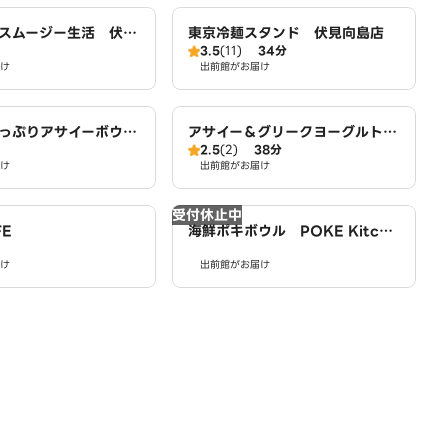
スムージー生活 伏見
東京冷麺スタンド 伏見向島店
3.5
(11)
34分
け
出前館がお届け
っぷりアサイーボウル
アサイー＆グリークヨーグルトG
2.5
(2)
38分
・ボウルズ 宇治小倉
REEKSPOON 宇治小倉店
け
出前館がお届け
受付休止中
FE
海鮮ポキボウル POKE Kitche
n 小倉駅西店
け
出前館がお届け