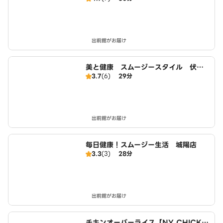
出前館がお届け
美と健康 スムージースタイル 伏見
3.7
(6)
29分
向島店
出前館がお届け
毎日健康！スムージー生活 城陽店
3.3
(3)
28分
出前館がお届け
チキンオーバーライス【NY CHICKE