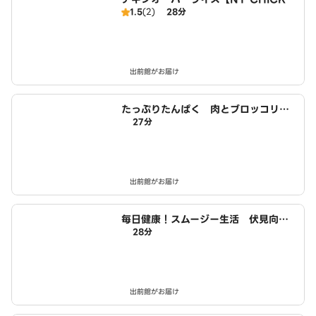
1.5
(2)
28分
N STAND】 城陽店
出前館がお届け
たっぷりたんぱく 肉とブロッコリー
27分
生活 城陽店
出前館がお届け
毎日健康！スムージー生活 伏見向島
28分
店
出前館がお届け