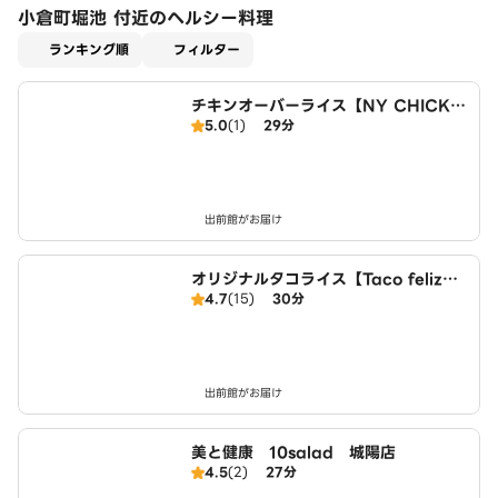
小倉町堀池 付近のヘルシー料理
適用なし
ランキング順
フィルター
チキンオーバーライス【NY CHICKE
5.0
(1)
29分
N STAND】 伏見向島店
出前館がお届け
オリジナルタコライス【Taco feliz】
4.7
(15)
30分
伏見向島店
出前館がお届け
美と健康 10salad 城陽店
4.5
(2)
27分