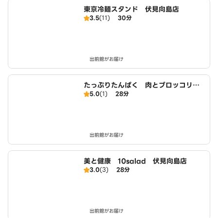
東京冷麺スタンド 伏見向島店
3.5
(11)
30分
出前館がお届け
たっぷりたんぱく 肉とブロッコリー
5.0
(1)
28分
生活 伏見向島店
出前館がお届け
美と健康 10salad 伏見向島店
3.0
(3)
28分
出前館がお届け