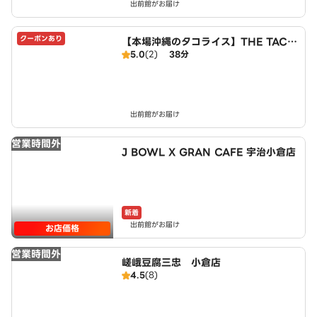
出前館がお届け
クーポンあり
【本場沖縄のタコライス】THE TACO
5.0
(2)
38分
RICE HOUSE 伏見区向島東定請店
出前館がお届け
営業時間外
J BOWL X GRAN CAFE 宇治小倉店
新着
出前館がお届け
お店価格
営業時間外
嵯峨豆腐三忠 小倉店
4.5
(8)