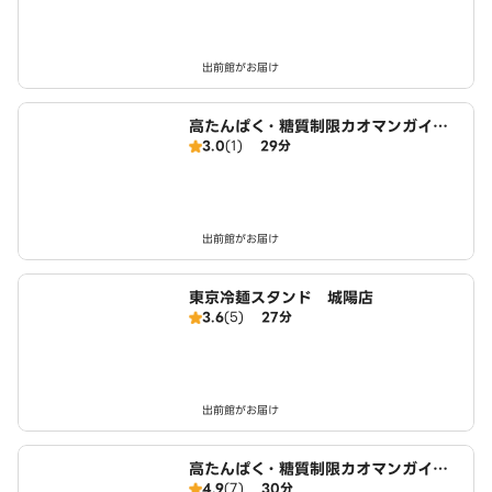
出前館がお届け
高たんぱく・糖質制限カオマンガイ
3.0
(1)
29分
東京鶏飯食堂 城陽店
出前館がお届け
東京冷麺スタンド 城陽店
3.6
(5)
27分
出前館がお届け
高たんぱく・糖質制限カオマンガイ
4.9
(7)
30分
東京鶏飯食堂 伏見向島店