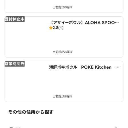
出前館がお届け
受付休止中
【アサイーボウル】ALOHA SPOON
2.8
(4)
～Acai bowl cafe～ 近鉄小倉駅西
店
出前館がお届け
営業時間外
海鮮ポキボウル POKE Kitchen 小
倉駅西店
出前館がお届け
その他の住所から探す