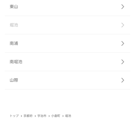
東山
堀池
南浦
南堀池
山際
トップ
京都府
宇治市
小倉町
堀池