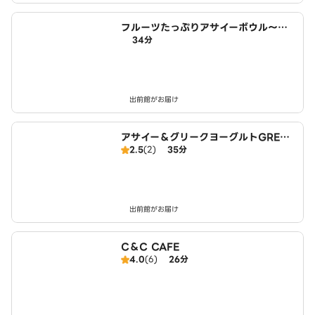
フルーツたっぷりアサイーボウル～ワ
34分
イキキ・ボウルズ 宇治小倉店
出前館がお届け
アサイー＆グリークヨーグルトGREEK
2.5
(2)
35分
SPOON 宇治小倉店
出前館がお届け
C＆C CAFE
4.0
(6)
26分