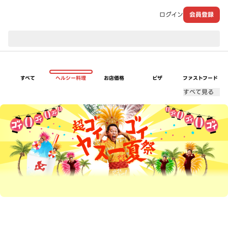
ログイン
会員登録
現在のお届け先：
すべて
ヘルシー料理
お店価格
ピザ
ファストフード
すべて見る
超ゴイゴイヤスー夏祭