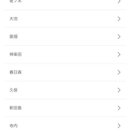
老ノ木
大池
奥畑
神楽田
春日森
久保
新田島
寺内