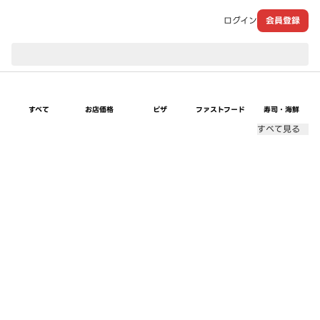
ログイン
会員登録
現在のお届け先：
すべて
お店価格
ピザ
ファストフード
寿司・海鮮
すべて見る