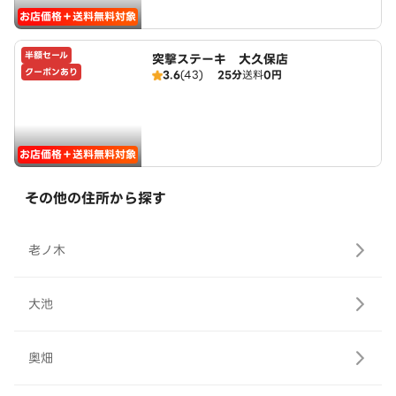
お店価格＋送料無料対象
半額セール
突撃ステーキ 大久保店
クーポンあり
3.6
(43)
25分
送料
0円
お店価格＋送料無料対象
その他の住所から探す
老ノ木
大池
奥畑