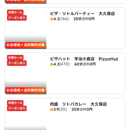
半額セール
ピザ・リトルパーティー 大久保店
クーポンあり
4.2
(166)
25分
送料
0円
お店価格＋送料無料対象
半額セール
ピザハット 宇治小倉店 PizzaHut
クーポンあり
4.3
(470)
60分
送料
0円
お店価格＋送料無料対象
半額セール
肉盛 リトパカレー 大久保店
クーポンあり
3.9
(20)
25分
送料
0円