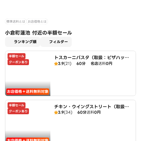
標準送料とは
お店価格とは
小倉町蓮池 付近の半額セール
適用なし
ランキング順
フィルター
半額セール
トスカーニパスタ（取扱：ピザハット
クーポンあり
宇治小倉店）
3.9
(21)
60分
名店
送料
0円
お店価格＋送料無料対象
半額セール
チキン・ウイングストリート（取扱：
クーポンあり
3.9
(34)
60分
送料
0円
ピザハット宇治小倉店）
お店価格＋送料無料対象