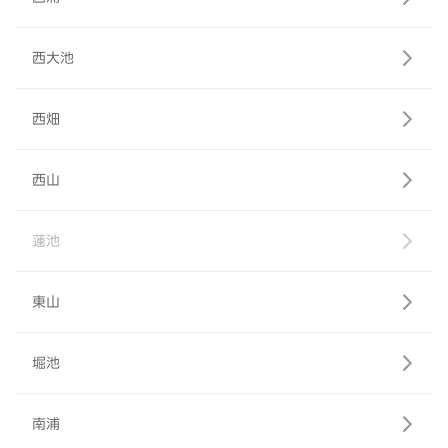
西大池
西畑
西山
蓮池
東山
堀池
南浦