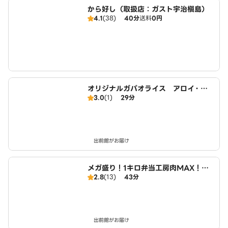
から好し（取扱店：ガスト宇治槇島）
4.1
(38)
40分
送料
0円
オリジナルガパオライス アロイ・ガ
3.0
(1)
29分
パオ 伏見向島店
出前館がお届け
メガ盛り！1キロ弁当工房肉MAX！大
2.8
(13)
43分
盛りからあげお弁当 宇治小倉店
出前館がお届け