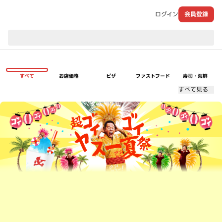
ログイン
会員登録
現在のお届け先：
すべて
お店価格
ピザ
ファストフード
寿司・海鮮
すべて見る
超ゴイゴイヤスー夏祭