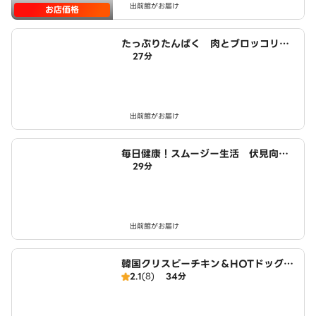
出前館がお届け
お店価格
たっぷりたんぱく 肉とブロッコリー
27分
生活 城陽店
出前館がお届け
毎日健康！スムージー生活 伏見向島
29分
店
出前館がお届け
韓国クリスピーチキン＆HOTドッグ
2.1
(8)
34分
チキンモッコパ 近鉄大久保駅前店