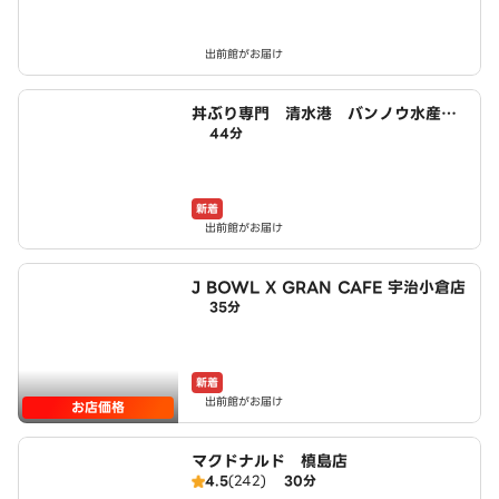
出前館がお届け
丼ぶり専門 清水港 バンノウ水産
44分
宇治店
新着
出前館がお届け
J BOWL X GRAN CAFE 宇治小倉店
35分
新着
出前館がお届け
お店価格
マクドナルド 槙島店
4.5
(242)
30分