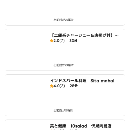
出前館がお届け
【二郎系チャーシュー＆唐揚げ丼】豚
2.0
(7)
33分
エース 宇治小倉店
出前館がお届け
インドネパール料理 Sita mahal
4.0
(3)
28分
出前館がお届け
美と健康 10salad 伏見向島店