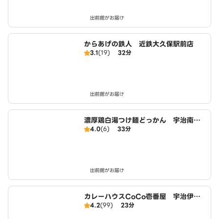
出前館がお届け
からあげの鉄人 近鉄大久保駅前店
3.1
(19)
32分
出前館がお届け
濃厚鶏白湯つけ麺どっかん 宇治南口
4.0
(6)
33分
駅前店
出前館がお届け
カレーハウスCoCo壱番屋 宇治伊勢
4.2
(99)
23分
田店（SD）