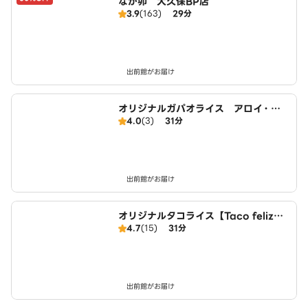
なか卯 大久保BP店
3.9
(163)
29分
出前館がお届け
オリジナルガパオライス アロイ・ガ
4.0
(3)
31分
パオ 城陽店
出前館がお届け
オリジナルタコライス【Taco feliz】
4.7
(15)
31分
伏見向島店
出前館がお届け