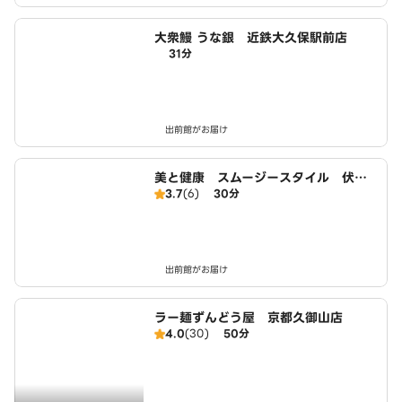
大衆鰻 うな銀 近鉄大久保駅前店
31分
出前館がお届け
美と健康 スムージースタイル 伏見
3.7
(6)
30分
向島店
出前館がお届け
ラー麺ずんどう屋 京都久御山店
4.0
(30)
50分