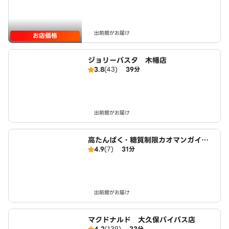
出前館がお届け
お店価格
ジョリーパスタ 木幡店
3.8
(43)
39分
出前館がお届け
高たんぱく・糖質制限カオマンガイ
4.9
(7)
31分
東京鶏飯食堂 伏見向島店
出前館がお届け
マクドナルド 大久保バイパス店
4.2
(139)
23分