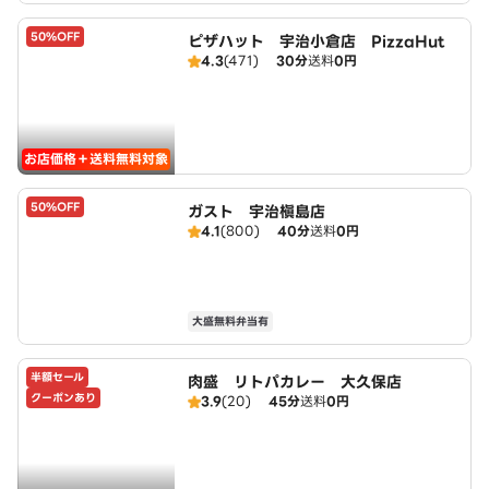
50%OFF
ピザハット 宇治小倉店 PizzaHut
4.3
(471)
30分
送料
0円
お店価格＋送料無料対象
50%OFF
ガスト 宇治槇島店
4.1
(800)
40分
送料
0円
大盛無料弁当有
半額セール
肉盛 リトパカレー 大久保店
クーポンあり
3.9
(20)
45分
送料
0円