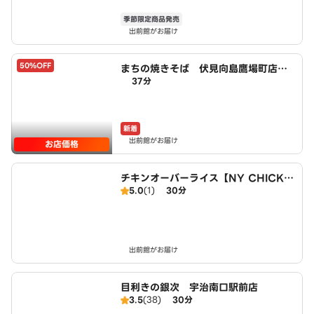
季節限定商品発売
出前館がお届け
50%OFF
まちの焼きそば 伏見向島鷹場町店 p
37分
owered by LAWSON
新着
出前館がお届け
お店価格
チキンオーバーライス【NY CHICKE
5.0
(1)
30分
N STAND】 伏見向島店
出前館がお届け
目利きの銀次 宇治南口駅前店
3.5
(38)
30分