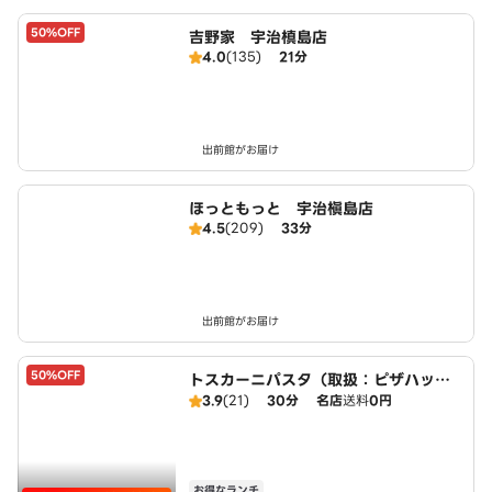
50%OFF
吉野家 宇治槙島店
4.0
(135)
21分
出前館がお届け
ほっともっと 宇治槇島店
4.5
(209)
33分
出前館がお届け
50%OFF
トスカーニパスタ（取扱：ピザハット
宇治小倉店）
3.9
(21)
30分
名店
送料
0円
お得なランチ