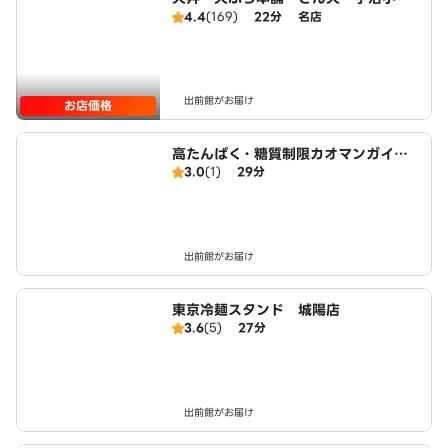
店
4.4
(169)
22分
名店
出前館がお届け
お店価格
高たんぱく・糖質制限カオマンガイ
3.0
(1)
29分
東京鶏飯食堂 城陽店
出前館がお届け
東京冷麺スタンド 城陽店
3.6
(5)
27分
出前館がお届け