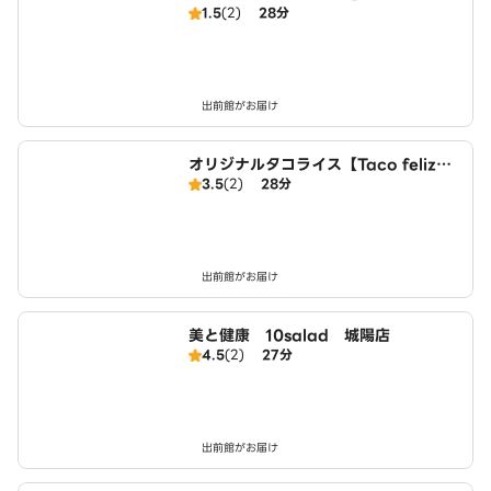
1.5
(2)
28分
N STAND】 城陽店
出前館がお届け
オリジナルタコライス【Taco feliz】
3.5
(2)
28分
城陽店
出前館がお届け
美と健康 10salad 城陽店
4.5
(2)
27分
出前館がお届け