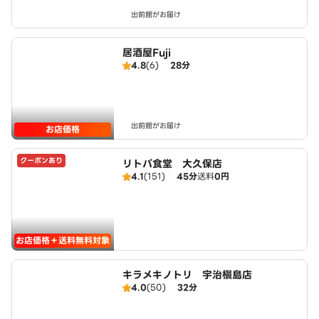
出前館がお届け
居酒屋Fuji
4.8
(6)
28分
出前館がお届け
お店価格
クーポンあり
リトパ食堂 大久保店
4.1
(151)
45分
送料
0円
お店価格＋送料無料対象
キラメキノトリ 宇治槇島店
4.0
(50)
32分