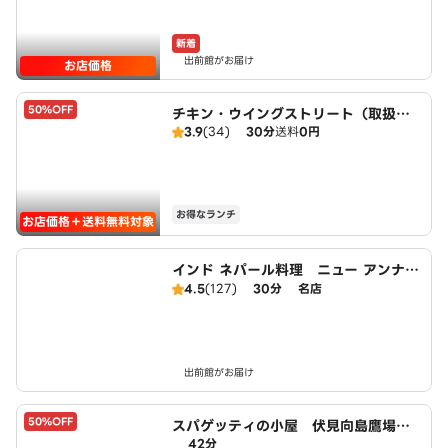
新着
出前館がお届け
お店価格
50%OFF
チキン・ウイングストリート（取扱：
3.9
(34)
30分
送料
0円
ピザハット宇治小倉店）
お得なランチ
お店価格＋送料無料対象
インド ネパール料理 ニュー アンナプ
ルナ
4.5
(127)
30分
名店
出前館がお届け
50%OFF
スパゲッティの小屋 伏見向島鷹場町
42分
店 powered by LAWSON