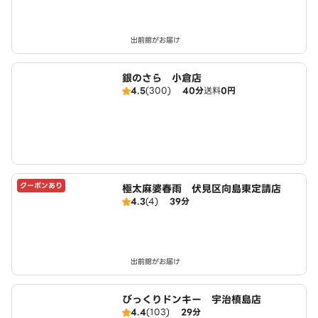
出前館がお届け
銀のさら 小倉店
4.5
(300)
40分
送料
0円
クーポンあり
極太麻婆春雨 伏見区向島東定請店
4.3
(4)
39分
出前館がお届け
びっくりドンキー 宇治槙島店
4.4
(103)
29分