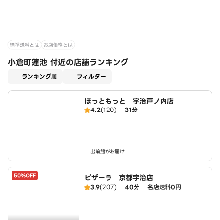
標準送料とは
お店価格とは
小倉町蓮池 付近の店舗ランキング
適用なし
ランキング順
フィルター
ほっともっと 宇治戸ノ内店
4.2
(120)
31分
出前館がお届け
50%OFF
ピザーラ 京都宇治店
3.9
(207)
40分
名店
送料
0円