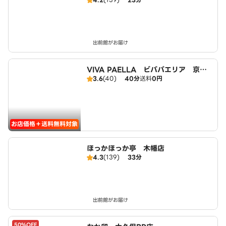
出前館がお届け
VIVA PAELLA ビバパエリア 京都
3.6
(40)
40分
送料
0円
宇治店
お店価格＋送料無料対象
ほっかほっか亭 木幡店
4.3
(139)
33分
出前館がお届け
50%OFF