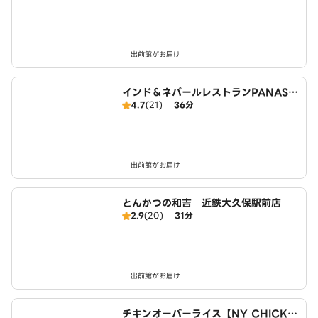
出前館がお届け
インド＆ネパールレストランPANASH
4.7
(21)
36分
（パナス）
出前館がお届け
とんかつの和吉 近鉄大久保駅前店
2.9
(20)
31分
出前館がお届け
チキンオーバーライス【NY CHICKE